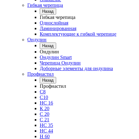
Гибкая черепица
Назад
Гибкая черепица
Однослойная
Ламинированная
Комплектующие к гибкой черепице
Ондулин
Назад
Ондулин
Ондулин Smart
Черепица Ондулин
Доборные элементы для ондулина
Профнастил
Назад
Профнастил
С8
С10
НС 16
К 20
С 20
С 21
НС 35
НС 44
Н 60