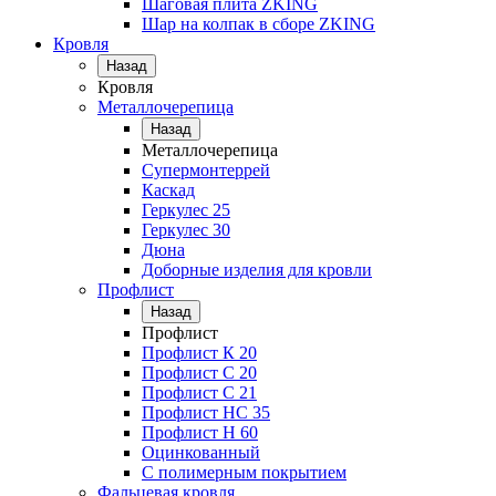
Шаговая плита ZKING
Шар на колпак в сборе ZKING
Кровля
Назад
Кровля
Металлочерепица
Назад
Металлочерепица
Супермонтеррей
Каскад
Геркулес 25
Геркулес 30
Дюна
Доборные изделия для кровли
Профлист
Назад
Профлист
Профлист К 20
Профлист С 20
Профлист C 21
Профлист НС 35
Профлист Н 60
Оцинкованный
С полимерным покрытием
Фальцевая кровля