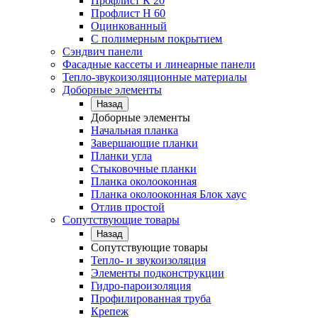
Профлист К 20
Профлист Н 60
Оцинкованный
С полимерным покрытием
Сэндвич панели
Фасадные кассеты и линеарные панели
Тепло-звукоизоляционные материалы
Доборные элементы
Назад
Доборные элементы
Начальная планка
Завершающие планки
Планки угла
Стыковочные планки
Планка околооконная
Планка околооконная Блок хаус
Отлив простой
Сопутствующие товары
Назад
Сопутствующие товары
Тепло- и звукоизоляция
Элементы подконструкции
Гидро-пароизоляция
Профилированная труба
Крепеж