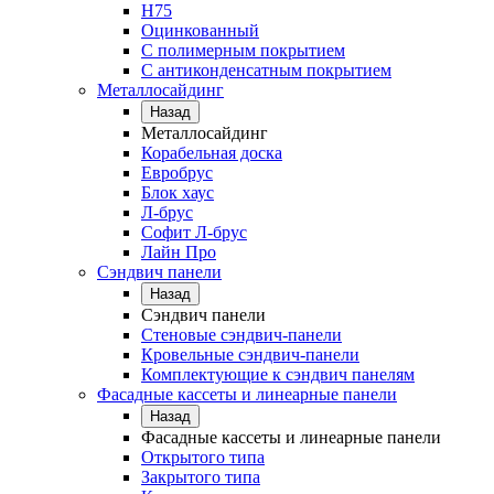
Н75
Оцинкованный
С полимерным покрытием
С антиконденсатным покрытием
Металлосайдинг
Назад
Металлосайдинг
Корабельная доска
Евробрус
Блок хаус
Л-брус
Софит Л-брус
Лайн Про
Сэндвич панели
Назад
Сэндвич панели
Стеновые сэндвич-панели
Кровельные сэндвич-панели
Комплектующие к сэндвич панелям
Фасадные кассеты и линеарные панели
Назад
Фасадные кассеты и линеарные панели
Открытого типа
Закрытого типа