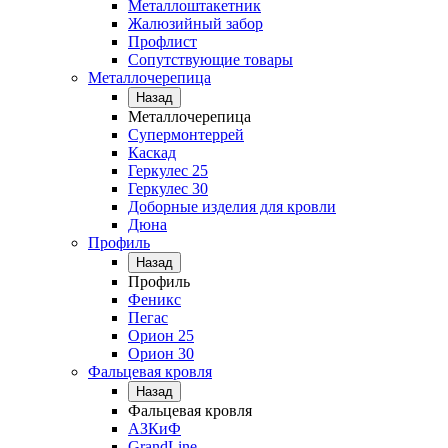
Металлоштакетник
Жалюзийный забор
Профлист
Сопутствующие товары
Металлочерепица
Назад
Металлочерепица
Супермонтеррей
Каскад
Геркулес 25
Геркулес 30
Доборные изделия для кровли
Дюна
Профиль
Назад
Профиль
Феникс
Пегас
Орион 25
Орион 30
Фальцевая кровля
Назад
Фальцевая кровля
АЗКиФ
GrandLine