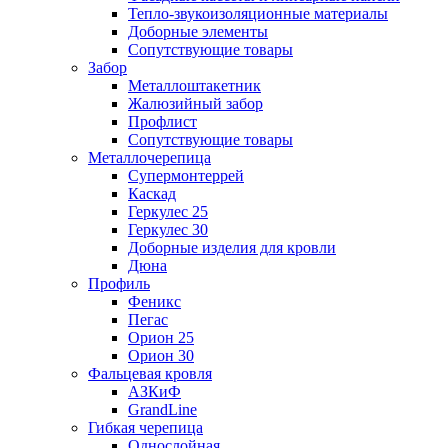
Тепло-звукоизоляционные материалы
Доборные элементы
Сопутствующие товары
Забор
Металлоштакетник
Жалюзийный забор
Профлист
Сопутствующие товары
Металлочерепица
Супермонтеррей
Каскад
Геркулес 25
Геркулес 30
Доборные изделия для кровли
Дюна
Профиль
Феникс
Пегас
Орион 25
Орион 30
Фальцевая кровля
АЗКиФ
GrandLine
Гибкая черепица
Однослойная