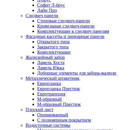
Софит Л-брус
Лайн Про
Сэндвич панели
Стеновые сэндвич-панели
Кровельные сэндвич-панели
Комплектующие к сэндвич панелям
Фасадные кассеты и линеарные панели
Открытого типа
Закрытого типа
Комплектующие
Жалюзийный забор
Ламель Хоста
Ламель Юкка
Доборные элементы для забора-жалюзи
Металлический штакетник
Европланка
Европланка Престиж
Евротрапеция
М-образный
М-образный Престиж
Плоский лист
Оцинкованный
С полимерным покрытием
Водосточные системы