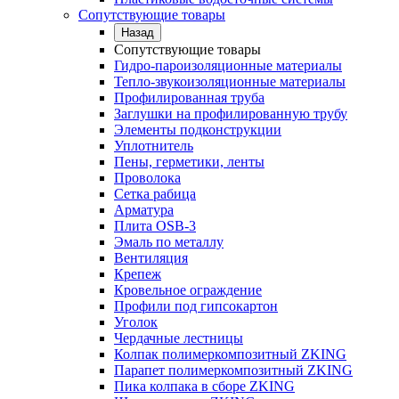
Сопутствующие товары
Назад
Сопутствующие товары
Гидро-пароизоляционные материалы
Тепло-звукоизоляционные материалы
Профилированная труба
Заглушки на профилированную трубу
Элементы подконструкции
Уплотнитель
Пены, герметики, ленты
Проволока
Сетка рабица
Арматура
Плита OSB-3
Эмаль по металлу
Вентиляция
Крепеж
Кровельное ограждение
Профили под гипсокартон
Уголок
Чердачные лестницы
Колпак полимеркомпозитный ZKING
Парапет полимеркомпозитный ZKING
Пика колпака в сборе ZKING