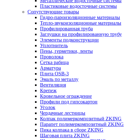
Металлические водосточные системы
Пластиковые водосточные системы
Сопутствующие товары
Гидро-пароизоляционные материалы
Тепло-звукоизоляционные материалы
Профилированная труба
Заглушки на профилированную трубу
Элементы подконструкции
Уплотнитель
Пены, герметики, ленты
Проволока
Сетка рабица
Арматура
Плита OSB-3
Эмаль по металлу
Вентиляция
Крепеж
Кровельное ограждение
Профили под гипсокартон
Уголок
Чердачные лестницы
Колпак полимеркомпозитный ZKING
Парапет полимеркомпозитный ZKING
Пика колпака в сборе ZKING
Шаговая плита ZKING