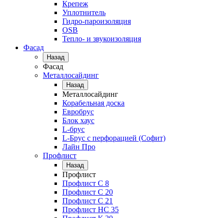
Крепеж
Уплотнитель
Гидро-пароизоляция
OSB
Тепло- и звукоизоляция
Фасад
Назад
Фасад
Металлосайдинг
Назад
Металлосайдинг
Корабельная доска
Евробрус
Блок хаус
L-брус
L-Брус с перфорацией (Софит)
Лайн Про
Профлист
Назад
Профлист
Профлист С 8
Профлист С 20
Профлист C 21
Профлист НС 35