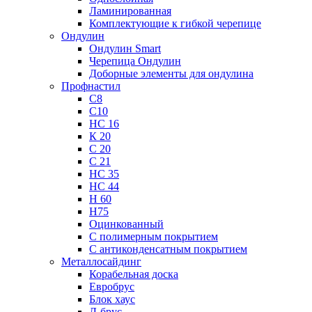
Ламинированная
Комплектующие к гибкой черепице
Ондулин
Ондулин Smart
Черепица Ондулин
Доборные элементы для ондулина
Профнастил
С8
С10
НС 16
К 20
С 20
С 21
НС 35
НС 44
Н 60
Н75
Оцинкованный
С полимерным покрытием
С антиконденсатным покрытием
Металлосайдинг
Корабельная доска
Евробрус
Блок хаус
Л-брус