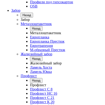
Профили под гипсокартон
OSB
Забор
Назад
Забор
Металлоштакетник
Назад
Металлоштакетник
Европланка
Европланка Престиж
Евротрапеция
М-образный Престиж
Жалюзийный забор
Назад
Жалюзийный забор
Ламель Хоста
Ламель Юкка
Профлист
Назад
Профлист
Профлист С 8
Профлист НС 16
Профлист C 21
Профлист К 20