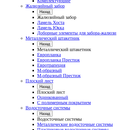
Комплектующие
Жалюзийный забор
Назад
Жалюзийный забор
Ламель Хоста
Ламель Юкка
Доборные элементы для забора-жалюзи
Металлический штакетник
Назад
Металлический штакетник
Европланка
Европланка Престиж
Евротрапеция
М-образный
М-образный Престиж
Плоский лист
Назад
Плоский лист
Оцинкованный
С полимерным покрытием
Водосточные системы
Назад
Водосточные системы
Металлические водосточные системы
Пластиковые водосточные системы