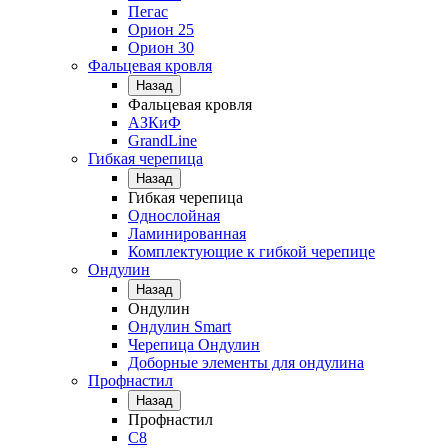
Пегас
Орион 25
Орион 30
Фальцевая кровля
Назад
Фальцевая кровля
АЗКиФ
GrandLine
Гибкая черепица
Назад
Гибкая черепица
Однослойная
Ламинированная
Комплектующие к гибкой черепице
Ондулин
Назад
Ондулин
Ондулин Smart
Черепица Ондулин
Доборные элементы для ондулина
Профнастил
Назад
Профнастил
С8