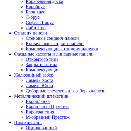
Корабельная доска
Евробрус
Блок хаус
Л-брус
Софит Л-брус
Лайн Про
Сэндвич панели
Стеновые сэндвич-панели
Кровельные сэндвич-панели
Комплектующие к сэндвич панелям
Фасадные кассеты и линеарные панели
Открытого типа
Закрытого типа
Комплектующие
Жалюзийный забор
Ламель Хоста
Ламель Юкка
Доборные элементы для забора-жалюзи
Металлический штакетник
Европланка
Европланка Престиж
Евротрапеция
М-образный Престиж
Плоский лист
Оцинкованный