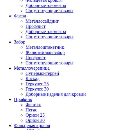
Фальцевая кровля
Доборные элементы
Сопутствующие товары
Фасад
Металлосайдинг
Профлист
Доборные элементы
Сопутствующие товары
Забор
Металлоштакетник
Жалюзийный забор
Профлист
Сопутствующие товары
Металлочерепица
Супермонтеррей
Каскад
Геркулес 25
Геркулес 30
Доборные изделия для кровли
Профиль
Феникс
Пегас
Орион 25
Орион 30
Фальцевая кровля