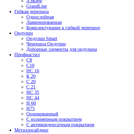
АЗКиФ
GrandLine
Гибкая черепица
Однослойная
Ламинированная
Комплектующие к гибкой черепице
Ондулин
Ондулин Smart
Черепица Ондулин
Доборные элементы для ондулина
Профнастил
С8
С10
НС 16
К 20
С 20
С 21
НС 35
НС 44
Н 60
Н75
Оцинкованный
С полимерным покрытием
С антиконденсатным покрытием
Металлосайдинг