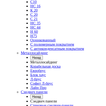
С10
НС 16
К 20
С 20
С 21
НС 35
НС 44
Н 60
Н75
Оцинкованный
С полимерным покрытием
С антиконденсатным покрытием
Металлосайдинг
Назад
Металлосайдинг
Корабельная доска
Евробрус
Блок хаус
Л-брус
Софит Л-брус
Лайн Про
Сэндвич панели
Назад
Сэндвич панели
Стеновые сэндвич-панели