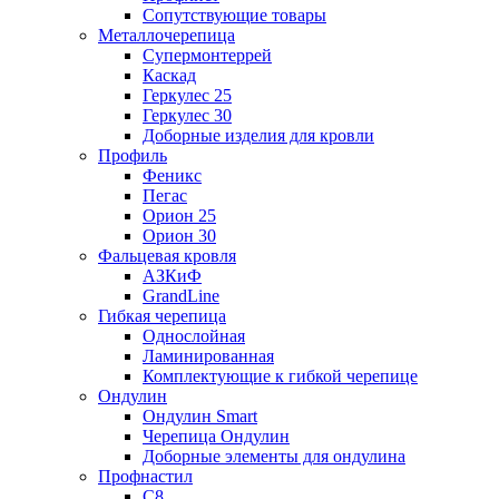
Сопутствующие товары
Металлочерепица
Супермонтеррей
Каскад
Геркулес 25
Геркулес 30
Доборные изделия для кровли
Профиль
Феникс
Пегас
Орион 25
Орион 30
Фальцевая кровля
АЗКиФ
GrandLine
Гибкая черепица
Однослойная
Ламинированная
Комплектующие к гибкой черепице
Ондулин
Ондулин Smart
Черепица Ондулин
Доборные элементы для ондулина
Профнастил
С8