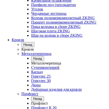
Кровельное ограждение
Профили под гипсокартон
Уголок
Чердачные лестницы
Колпак полимеркомпозитный ZKING
Парапет полимеркомпозитный ZKING
Пика колпака в сборе ZKING
Шаговая плита ZKING
Шар на колпак в сборе ZKING
Кровля
Назад
Кровля
Металлочерепица
Назад
Металлочерепица
Супермонтеррей
Каскад
Геркулес 25
Геркулес 30
Дюна
Доборные изделия для кровли
Профлист
Назад
Профлист
Профлист К 20