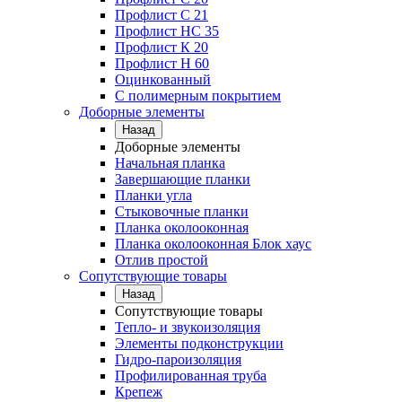
Профлист C 21
Профлист НС 35
Профлист К 20
Профлист Н 60
Оцинкованный
С полимерным покрытием
Доборные элементы
Назад
Доборные элементы
Начальная планка
Завершающие планки
Планки угла
Стыковочные планки
Планка околооконная
Планка околооконная Блок хаус
Отлив простой
Сопутствующие товары
Назад
Сопутствующие товары
Тепло- и звукоизоляция
Элементы подконструкции
Гидро-пароизоляция
Профилированная труба
Крепеж