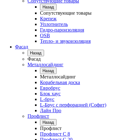
Сопутствующие товары
Назад
Сопутствующие товары
Крепеж
Уплотнитель
Гидро-пароизоляция
OSB
Тепло- и звукоизоляция
Фасад
Назад
Фасад
Металлосайдинг
Назад
Металлосайдинг
Корабельная доска
Евробрус
Блок хаус
L-брус
L-Брус с перфорацией (Софит)
Лайн Про
Профлист
Назад
Профлист
Профлист С 8
Профлист С 20