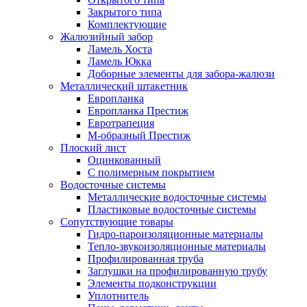
Закрытого типа
Комплектующие
Жалюзийный забор
Ламель Хоста
Ламель Юкка
Доборные элементы для забора-жалюзи
Металлический штакетник
Европланка
Европланка Престиж
Евротрапеция
М-образный Престиж
Плоский лист
Оцинкованный
С полимерным покрытием
Водосточные системы
Металлические водосточные системы
Пластиковые водосточные системы
Сопутствующие товары
Гидро-пароизоляционные материалы
Тепло-звукоизоляционные материалы
Профилированная труба
Заглушки на профилированную трубу
Элементы подконструкции
Уплотнитель