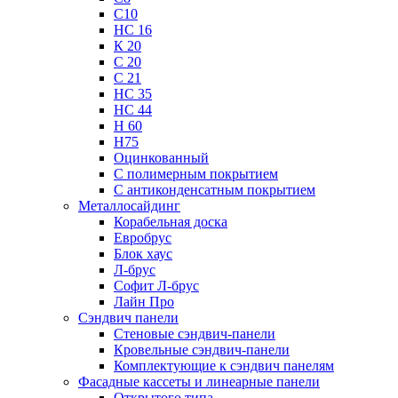
С10
НС 16
К 20
С 20
С 21
НС 35
НС 44
Н 60
Н75
Оцинкованный
С полимерным покрытием
С антиконденсатным покрытием
Металлосайдинг
Корабельная доска
Евробрус
Блок хаус
Л-брус
Софит Л-брус
Лайн Про
Сэндвич панели
Стеновые сэндвич-панели
Кровельные сэндвич-панели
Комплектующие к сэндвич панелям
Фасадные кассеты и линеарные панели
Открытого типа