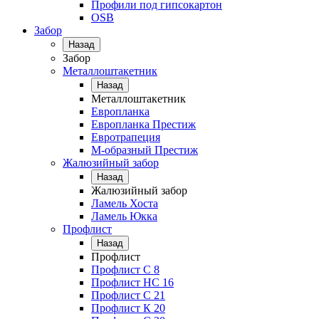
Профили под гипсокартон
OSB
Забор
Назад
Забор
Металлоштакетник
Назад
Металлоштакетник
Европланка
Европланка Престиж
Евротрапеция
М-образный Престиж
Жалюзийный забор
Назад
Жалюзийный забор
Ламель Хоста
Ламель Юкка
Профлист
Назад
Профлист
Профлист С 8
Профлист НС 16
Профлист C 21
Профлист К 20