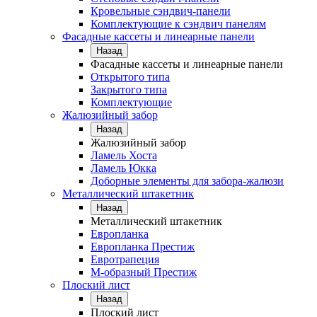
Кровельные сэндвич-панели
Комплектующие к сэндвич панелям
Фасадные кассеты и линеарные панели
Назад
Фасадные кассеты и линеарные панели
Открытого типа
Закрытого типа
Комплектующие
Жалюзийный забор
Назад
Жалюзийный забор
Ламель Хоста
Ламель Юкка
Доборные элементы для забора-жалюзи
Металлический штакетник
Назад
Металлический штакетник
Европланка
Европланка Престиж
Евротрапеция
М-образный Престиж
Плоский лист
Назад
Плоский лист