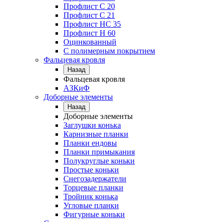
Профлист С 20
Профлист C 21
Профлист НС 35
Профлист Н 60
Оцинкованный
С полимерным покрытием
Фальцевая кровля
Назад
Фальцевая кровля
АЗКиФ
Доборные элементы
Назад
Доборные элементы
Заглушки конька
Карнизные планки
Планки ендовы
Планки примыкания
Полукруглые коньки
Простые коньки
Снегозадержатели
Торцевые планки
Тройник конька
Угловые планки
Фигурные коньки