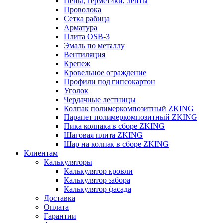
Пены, герметики, ленты
Проволока
Сетка рабица
Арматура
Плита OSB-3
Эмаль по металлу
Вентиляция
Крепеж
Кровельное ограждение
Профили под гипсокартон
Уголок
Чердачные лестницы
Колпак полимеркомпозитный ZKING
Парапет полимеркомпозитный ZKING
Пика колпака в сборе ZKING
Шаговая плита ZKING
Шар на колпак в сборе ZKING
Клиентам
Калькуляторы
Калькулятор кровли
Калькулятор забора
Калькулятор фасада
Доставка
Оплата
Гарантии