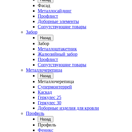
Фасад
Металлосайдинг
Профлист
Доборные элементы
Сопутствующие товары
Забор
Назад
Забор
Металлоштакетник
Жалюзийный забор
Профлист
Сопутствующие товары
Металлочерепица
Назад
Металлочерепица
Супермонтеррей
Каскад
Геркулес 25
Геркулес 30
Доборные изделия для кровли
Профиль
Назад
Профиль
Феникс