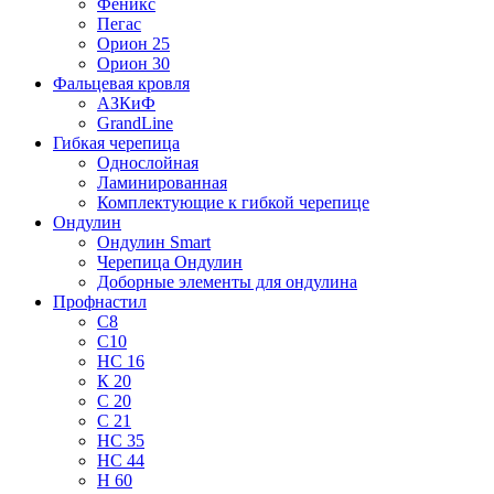
Феникс
Пегас
Орион 25
Орион 30
Фальцевая кровля
АЗКиФ
GrandLine
Гибкая черепица
Однослойная
Ламинированная
Комплектующие к гибкой черепице
Ондулин
Ондулин Smart
Черепица Ондулин
Доборные элементы для ондулина
Профнастил
С8
С10
НС 16
К 20
С 20
С 21
НС 35
НС 44
Н 60