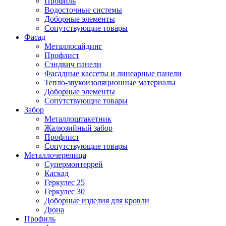
Профиль
Водосточные системы
Доборные элементы
Сопутствующие товары
Фасад
Металлосайдинг
Профлист
Сэндвич панели
Фасадные кассеты и линеарные панели
Тепло-звукоизоляционные материалы
Доборные элементы
Сопутствующие товары
Забор
Металлоштакетник
Жалюзийный забор
Профлист
Сопутствующие товары
Металлочерепица
Супермонтеррей
Каскад
Геркулес 25
Геркулес 30
Доборные изделия для кровли
Дюна
Профиль