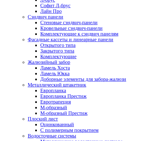
Софит Л-брус
Лайн Про
Сэндвич панели
Стеновые сэндвич-панели
Кровельные сэндвич-панели
Комплектующие к сэндвич панелям
Фасадные кассеты и линеарные панели
Открытого типа
Закрытого типа
Комплектующие
Жалюзийный забор
Ламель Хоста
Ламель Юкка
Доборные элементы для забора-жалюзи
Металлический штакетник
Европланка
Европланка Престиж
Евротрапеция
М-образный
М-образный Престиж
Плоский лист
Оцинкованный
С полимерным покрытием
Водосточные системы