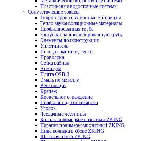
Металлические водосточные системы
Пластиковые водосточные системы
Сопутствующие товары
Гидро-пароизоляционные материалы
Тепло-звукоизоляционные материалы
Профилированная труба
Заглушки на профилированную трубу
Элементы подконструкции
Уплотнитель
Пены, герметики, ленты
Проволока
Сетка рабица
Арматура
Плита OSB-3
Эмаль по металлу
Вентиляция
Крепеж
Кровельное ограждение
Профили под гипсокартон
Уголок
Чердачные лестницы
Колпак полимеркомпозитный ZKING
Парапет полимеркомпозитный ZKING
Пика колпака в сборе ZKING
Шаговая плита ZKING