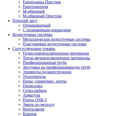
Европланка Престиж
Евротрапеция
М-образный
М-образный Престиж
Плоский лист
Оцинкованный
С полимерным покрытием
Водосточные системы
Металлические водосточные системы
Пластиковые водосточные системы
Сопутствующие товары
Гидро-пароизоляционные материалы
Тепло-звукоизоляционные материалы
Профилированная труба
Заглушки на профилированную трубу
Элементы подконструкции
Уплотнитель
Пены, герметики, ленты
Проволока
Сетка рабица
Арматура
Плита OSB-3
Эмаль по металлу
Вентиляция
Крепеж