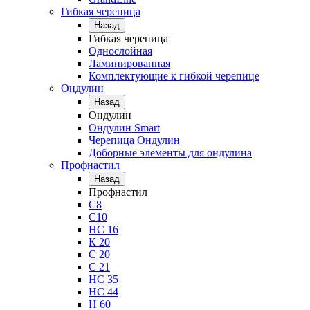
Гибкая черепица
Назад
Гибкая черепица
Однослойная
Ламинированная
Комплектующие к гибкой черепице
Ондулин
Назад
Ондулин
Ондулин Smart
Черепица Ондулин
Доборные элементы для ондулина
Профнастил
Назад
Профнастил
С8
С10
НС 16
К 20
С 20
С 21
НС 35
НС 44
Н 60