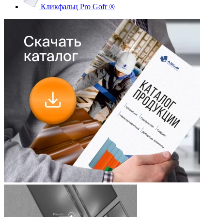
Кликфальц Pro Gofr ®