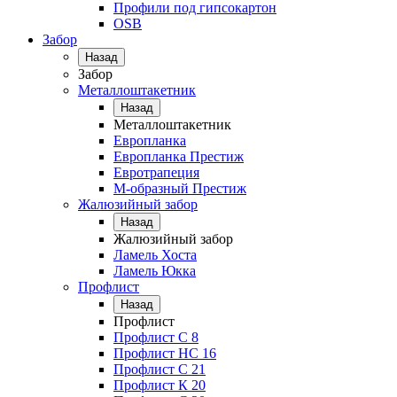
Профили под гипсокартон
OSB
Забор
Назад
Забор
Металлоштакетник
Назад
Металлоштакетник
Европланка
Европланка Престиж
Евротрапеция
М-образный Престиж
Жалюзийный забор
Назад
Жалюзийный забор
Ламель Хоста
Ламель Юкка
Профлист
Назад
Профлист
Профлист С 8
Профлист НС 16
Профлист C 21
Профлист К 20