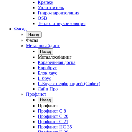
Крепеж
Уплотнитель
Гидро-пароизоляция
OSB
Тепло- и звукоизоляция
Фасад
Назад
Фасад
Металлосайдинг
Назад
Металлосайдинг
Корабельная доска
Евробрус
Блок хаус
L-брус
L-Брус с перфорацией (Софит)
Лайн Про
Профлист
Назад
Профлист
Профлист С 8
Профлист С 20
Профлист C 21
Профлист НС 35