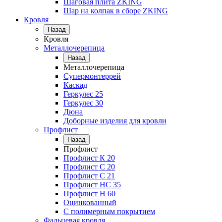
Шаговая плита ZKING
Шар на колпак в сборе ZKING
Кровля
Назад
Кровля
Металлочерепица
Назад
Металлочерепица
Супермонтеррей
Каскад
Геркулес 25
Геркулес 30
Дюна
Доборные изделия для кровли
Профлист
Назад
Профлист
Профлист К 20
Профлист С 20
Профлист C 21
Профлист НС 35
Профлист Н 60
Оцинкованный
С полимерным покрытием
Фальцевая кровля