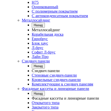
Н75
Оцинкованный
С полимерным покрытием
С антиконденсатным покрытием
Металлосайдинг
Назад
Металлосайдинг
Корабельная доска
Евробрус
Блок хаус
Л-брус
Софит Л-брус
Лайн Про
Сэндвич панели
Назад
Сэндвич панели
Стеновые сэндвич-панели
Кровельные сэндвич-панели
Комплектующие к сэндвич панелям
Фасадные кассеты и линеарные панели
Назад
Фасадные кассеты и линеарные панели
Открытого типа
Закрытого типа