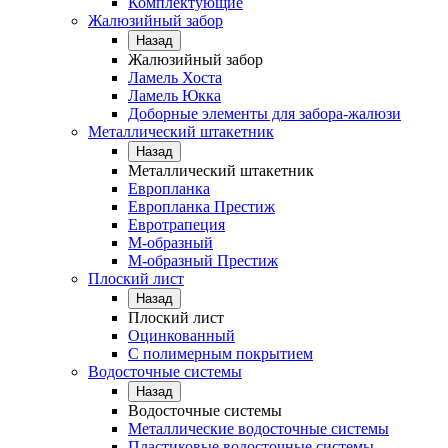
Комплектующие
Жалюзийный забор
Назад
Жалюзийный забор
Ламель Хоста
Ламель Юкка
Доборные элементы для забора-жалюзи
Металлический штакетник
Назад
Металлический штакетник
Европланка
Европланка Престиж
Евротрапеция
М-образный
М-образный Престиж
Плоский лист
Назад
Плоский лист
Оцинкованный
С полимерным покрытием
Водосточные системы
Назад
Водосточные системы
Металлические водосточные системы
Пластиковые водосточные системы