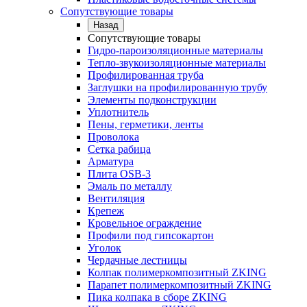
Сопутствующие товары
Назад
Сопутствующие товары
Гидро-пароизоляционные материалы
Тепло-звукоизоляционные материалы
Профилированная труба
Заглушки на профилированную трубу
Элементы подконструкции
Уплотнитель
Пены, герметики, ленты
Проволока
Сетка рабица
Арматура
Плита OSB-3
Эмаль по металлу
Вентиляция
Крепеж
Кровельное ограждение
Профили под гипсокартон
Уголок
Чердачные лестницы
Колпак полимеркомпозитный ZKING
Парапет полимеркомпозитный ZKING
Пика колпака в сборе ZKING