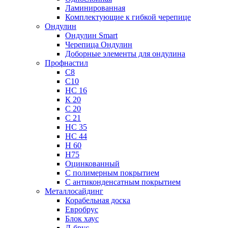
Ламинированная
Комплектующие к гибкой черепице
Ондулин
Ондулин Smart
Черепица Ондулин
Доборные элементы для ондулина
Профнастил
С8
С10
НС 16
К 20
С 20
С 21
НС 35
НС 44
Н 60
Н75
Оцинкованный
С полимерным покрытием
С антиконденсатным покрытием
Металлосайдинг
Корабельная доска
Евробрус
Блок хаус
Л-брус