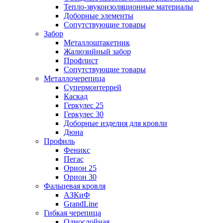
Тепло-звукоизоляционные материалы
Доборные элементы
Сопутствующие товары
Забор
Металлоштакетник
Жалюзийный забор
Профлист
Сопутствующие товары
Металлочерепица
Супермонтеррей
Каскад
Геркулес 25
Геркулес 30
Доборные изделия для кровли
Дюна
Профиль
Феникс
Пегас
Орион 25
Орион 30
Фальцевая кровля
АЗКиФ
GrandLine
Гибкая черепица
Однослойная