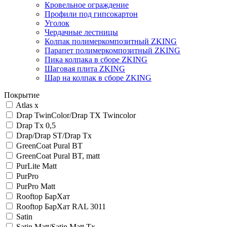
Кровельное ограждение
Профили под гипсокартон
Уголок
Чердачные лестницы
Колпак полимеркомпозитный ZKING
Парапет полимеркомпозитный ZKING
Пика колпака в сборе ZKING
Шаговая плита ZKING
Шар на колпак в сборе ZKING
Покрытие
Atlas x
Drap TwinColor/Drap ТX Twincolor
Drap Tx 0,5
Drap/Drap ST/Drap Tx
GreenCoat Pural BT
GreenCoat Pural BT, matt
PurLite Matt
PurPro
PurPro Matt
Rooftop БарXат
Rooftop БарXат RAL 3011
Satin
Satin Matt/Satin Matt Tx