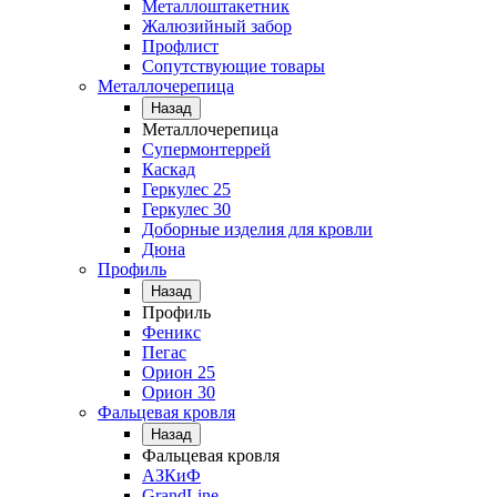
Металлоштакетник
Жалюзийный забор
Профлист
Сопутствующие товары
Металлочерепица
Назад
Металлочерепица
Супермонтеррей
Каскад
Геркулес 25
Геркулес 30
Доборные изделия для кровли
Дюна
Профиль
Назад
Профиль
Феникс
Пегас
Орион 25
Орион 30
Фальцевая кровля
Назад
Фальцевая кровля
АЗКиФ
GrandLine