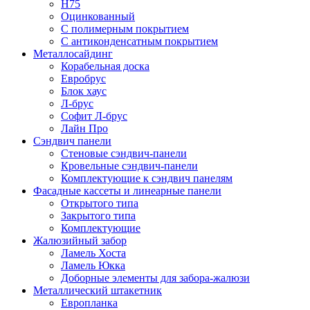
Н75
Оцинкованный
С полимерным покрытием
С антиконденсатным покрытием
Металлосайдинг
Корабельная доска
Евробрус
Блок хаус
Л-брус
Софит Л-брус
Лайн Про
Сэндвич панели
Стеновые сэндвич-панели
Кровельные сэндвич-панели
Комплектующие к сэндвич панелям
Фасадные кассеты и линеарные панели
Открытого типа
Закрытого типа
Комплектующие
Жалюзийный забор
Ламель Хоста
Ламель Юкка
Доборные элементы для забора-жалюзи
Металлический штакетник
Европланка