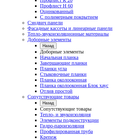
Профлист К 20
Профлист Н 60
Оцинкованный
С полимерным покрытием
Сэндвич панели
Фасадные кассеты и линеарные панели
Тепло-звукоизоляционные материалы
Доборные элементы
Назад
Доборные элементы
Начальная планка
Завершающие планки
Планки угла
Стыковочные планки
Планка околооконная
Планка околооконная Блок хаус
Отлив простой
Сопутствующие товары
Назад
Сопутствующие товары
Тепло- и звукоизоляция
Элементы подконструкции
Гидро-пароизоляция
Профилированная труба
Крепеж