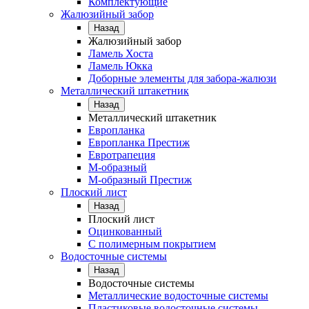
Комплектующие
Жалюзийный забор
Назад
Жалюзийный забор
Ламель Хоста
Ламель Юкка
Доборные элементы для забора-жалюзи
Металлический штакетник
Назад
Металлический штакетник
Европланка
Европланка Престиж
Евротрапеция
М-образный
М-образный Престиж
Плоский лист
Назад
Плоский лист
Оцинкованный
С полимерным покрытием
Водосточные системы
Назад
Водосточные системы
Металлические водосточные системы
Пластиковые водосточные системы