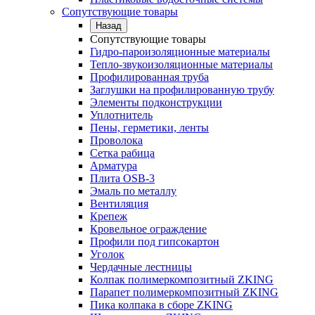
Сопутствующие товары
Назад
Сопутствующие товары
Гидро-пароизоляционные материалы
Тепло-звукоизоляционные материалы
Профилированная труба
Заглушки на профилированную трубу
Элементы подконструкции
Уплотнитель
Пены, герметики, ленты
Проволока
Сетка рабица
Арматура
Плита OSB-3
Эмаль по металлу
Вентиляция
Крепеж
Кровельное ограждение
Профили под гипсокартон
Уголок
Чердачные лестницы
Колпак полимеркомпозитный ZKING
Парапет полимеркомпозитный ZKING
Пика колпака в сборе ZKING