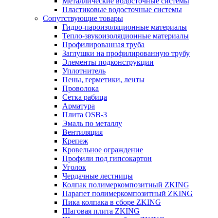
Металлические водосточные системы
Пластиковые водосточные системы
Сопутствующие товары
Гидро-пароизоляционные материалы
Тепло-звукоизоляционные материалы
Профилированная труба
Заглушки на профилированную трубу
Элементы подконструкции
Уплотнитель
Пены, герметики, ленты
Проволока
Сетка рабица
Арматура
Плита OSB-3
Эмаль по металлу
Вентиляция
Крепеж
Кровельное ограждение
Профили под гипсокартон
Уголок
Чердачные лестницы
Колпак полимеркомпозитный ZKING
Парапет полимеркомпозитный ZKING
Пика колпака в сборе ZKING
Шаговая плита ZKING