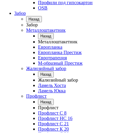
Профили под гипсокартон
OSB
Забор
Назад
Забор
Металлоштакетник
Назад
Металлоштакетник
Европланка
Европланка Престиж
Евротрапеция
М-образный Престиж
Жалюзийный забор
Назад
Жалюзийный забор
Ламель Хоста
Ламель Юкка
Профлист
Назад
Профлист
Профлист С 8
Профлист НС 16
Профлист C 21
Профлист К 20