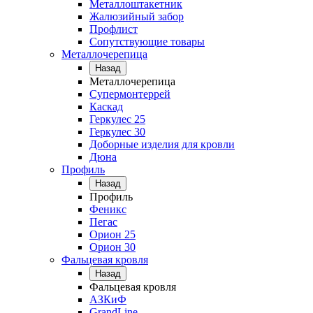
Металлоштакетник
Жалюзийный забор
Профлист
Сопутствующие товары
Металлочерепица
Назад
Металлочерепица
Супермонтеррей
Каскад
Геркулес 25
Геркулес 30
Доборные изделия для кровли
Дюна
Профиль
Назад
Профиль
Феникс
Пегас
Орион 25
Орион 30
Фальцевая кровля
Назад
Фальцевая кровля
АЗКиФ
GrandLine