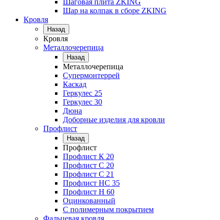
Шаговая плита ZKING
Шар на колпак в сборе ZKING
Кровля
Назад
Кровля
Металлочерепица
Назад
Металлочерепица
Супермонтеррей
Каскад
Геркулес 25
Геркулес 30
Дюна
Доборные изделия для кровли
Профлист
Назад
Профлист
Профлист К 20
Профлист С 20
Профлист C 21
Профлист НС 35
Профлист Н 60
Оцинкованный
С полимерным покрытием
Фальцевая кровля