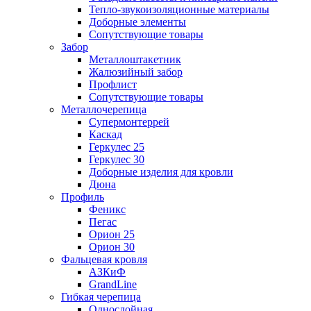
Тепло-звукоизоляционные материалы
Доборные элементы
Сопутствующие товары
Забор
Металлоштакетник
Жалюзийный забор
Профлист
Сопутствующие товары
Металлочерепица
Супермонтеррей
Каскад
Геркулес 25
Геркулес 30
Доборные изделия для кровли
Дюна
Профиль
Феникс
Пегас
Орион 25
Орион 30
Фальцевая кровля
АЗКиФ
GrandLine
Гибкая черепица
Однослойная