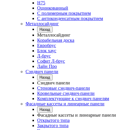
Н75
Оцинкованный
С полимерным покрытием
С антиконденсатным покрытием
Металлосайдинг
Назад
Металлосайдинг
Корабельная доска
Евробрус
Блок хаус
Л-брус
Софит Л-брус
Лайн Про
Сэндвич панели
Назад
Сэндвич панели
Стеновые сэндвич-панели
Кровельные сэндвич-панели
Комплектующие к сэндвич панелям
Фасадные кассеты и линеарные панели
Назад
Фасадные кассеты и линеарные панели
Открытого типа
Закрытого типа