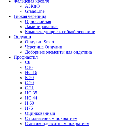
Фальцевая кровля
АЗКиФ
GrandLine
Гибкая черепица
Однослойная
Ламинированная
Комплектующие к гибкой черепице
Ондулин
Ондулин Smart
Черепица Ондулин
Доборные элементы для ондулина
Профнастил
С8
С10
НС 16
К 20
С 20
С 21
НС 35
НС 44
Н 60
Н75
Оцинкованный
С полимерным покрытием
С антиконденсатным покрытием