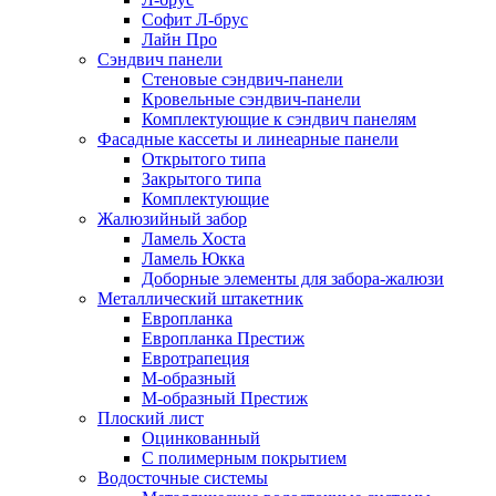
Софит Л-брус
Лайн Про
Сэндвич панели
Стеновые сэндвич-панели
Кровельные сэндвич-панели
Комплектующие к сэндвич панелям
Фасадные кассеты и линеарные панели
Открытого типа
Закрытого типа
Комплектующие
Жалюзийный забор
Ламель Хоста
Ламель Юкка
Доборные элементы для забора-жалюзи
Металлический штакетник
Европланка
Европланка Престиж
Евротрапеция
М-образный
М-образный Престиж
Плоский лист
Оцинкованный
С полимерным покрытием
Водосточные системы