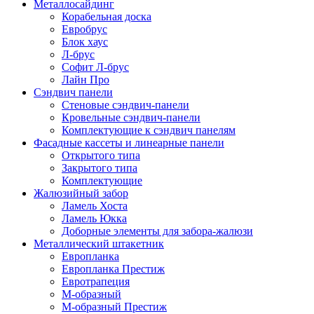
Металлосайдинг
Корабельная доска
Евробрус
Блок хаус
Л-брус
Софит Л-брус
Лайн Про
Сэндвич панели
Стеновые сэндвич-панели
Кровельные сэндвич-панели
Комплектующие к сэндвич панелям
Фасадные кассеты и линеарные панели
Открытого типа
Закрытого типа
Комплектующие
Жалюзийный забор
Ламель Хоста
Ламель Юкка
Доборные элементы для забора-жалюзи
Металлический штакетник
Европланка
Европланка Престиж
Евротрапеция
М-образный
М-образный Престиж