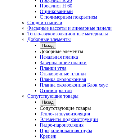
Профлист К 20
Профлист Н 60
Оцинкованный
С полимерным покрытием
Сэндвич панели
Фасадные кассеты и линеарные панели
Тепло-звукоизоляционные материалы
Доборные элементы
Назад
Доборные элементы
Начальная планка
Завершающие планки
Планки угла
Стыковочные планки
Планка околооконная
Планка околооконная Блок хаус
Отлив простой
Сопутствующие товары
Назад
Сопутствующие товары
Тепло- и звукоизоляция
Элементы подконструкции
Гидро-пароизоляция
Профилированная труба
Крепеж