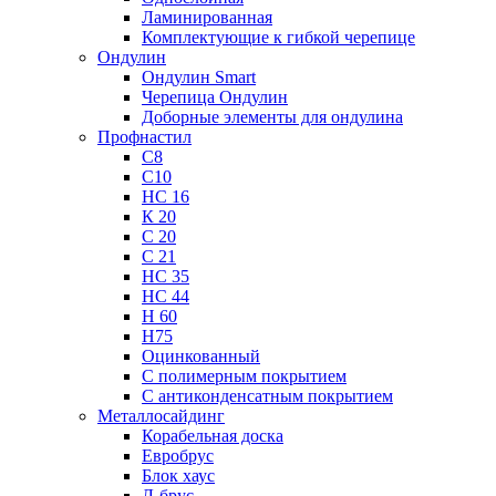
Ламинированная
Комплектующие к гибкой черепице
Ондулин
Ондулин Smart
Черепица Ондулин
Доборные элементы для ондулина
Профнастил
С8
С10
НС 16
К 20
С 20
С 21
НС 35
НС 44
Н 60
Н75
Оцинкованный
С полимерным покрытием
С антиконденсатным покрытием
Металлосайдинг
Корабельная доска
Евробрус
Блок хаус
Л-брус