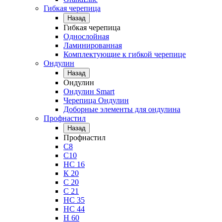
Гибкая черепица
Назад
Гибкая черепица
Однослойная
Ламинированная
Комплектующие к гибкой черепице
Ондулин
Назад
Ондулин
Ондулин Smart
Черепица Ондулин
Доборные элементы для ондулина
Профнастил
Назад
Профнастил
С8
С10
НС 16
К 20
С 20
С 21
НС 35
НС 44
Н 60