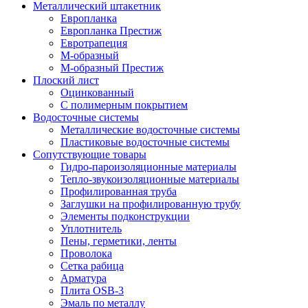
Металлический штакетник
Европланка
Европланка Престиж
Евротрапеция
М-образный
М-образный Престиж
Плоский лист
Оцинкованный
С полимерным покрытием
Водосточные системы
Металлические водосточные системы
Пластиковые водосточные системы
Сопутствующие товары
Гидро-пароизоляционные материалы
Тепло-звукоизоляционные материалы
Профилированная труба
Заглушки на профилированную трубу
Элементы подконструкции
Уплотнитель
Пены, герметики, ленты
Проволока
Сетка рабица
Арматура
Плита OSB-3
Эмаль по металлу