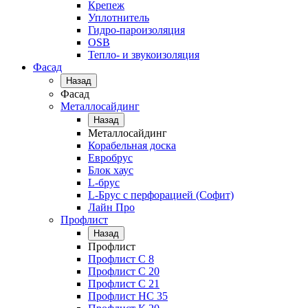
Крепеж
Уплотнитель
Гидро-пароизоляция
OSB
Тепло- и звукоизоляция
Фасад
Назад
Фасад
Металлосайдинг
Назад
Металлосайдинг
Корабельная доска
Евробрус
Блок хаус
L-брус
L-Брус с перфорацией (Софит)
Лайн Про
Профлист
Назад
Профлист
Профлист С 8
Профлист С 20
Профлист C 21
Профлист НС 35