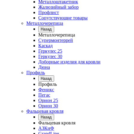
Металлоштакетник
Жалюзийный забор
Профлист
Сопутствующие товары
Металлочерепица
Назад
Металлочерепица
Супермонтеррей
Каскад
Геркулес 25
Геркулес 30
Доборные изделия для кровли
Дюна
Профиль
Назад
Профиль
Феникс
Пегас
Орион 25
Орион 30
Фальцевая кровля
Назад
Фальцевая кровля
АЗКиФ
GrandLine