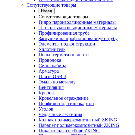
Сопутствующие товары
Назад
Сопутствующие товары
Гидро-пароизоляционные материалы
Тепло-звукоизоляционные материалы
Профилированная труба
Заглушки на профилированную трубу
Элементы подконструкции
Уплотнитель
Пены, герметики, ленты
Проволока
Сетка рабица
Арматура
Плита OSB-3
Эмаль по металлу
Вентиляция
Крепеж
Кровельное ограждение
Профили под гипсокартон
Уголок
Чердачные лестницы
Колпак полимеркомпозитный ZKING
Парапет полимеркомпозитный ZKING
Пика колпака в сборе ZKING