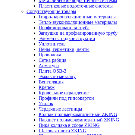
Металлические водосточные системы
Пластиковые водосточные системы
Сопутствующие товары
Гидро-пароизоляционные материалы
Тепло-звукоизоляционные материалы
Профилированная труба
Заглушки на профилированную трубу
Элементы подконструкции
Уплотнитель
Пены, герметики, ленты
Проволока
Сетка рабица
Арматура
Плита OSB-3
Эмаль по металлу
Вентиляция
Крепеж
Кровельное ограждение
Профили под гипсокартон
Уголок
Чердачные лестницы
Колпак полимеркомпозитный ZKING
Парапет полимеркомпозитный ZKING
Пика колпака в сборе ZKING
Шаговая плита ZKING