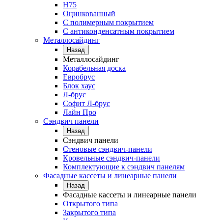
Н75
Оцинкованный
С полимерным покрытием
С антиконденсатным покрытием
Металлосайдинг
Назад
Металлосайдинг
Корабельная доска
Евробрус
Блок хаус
Л-брус
Софит Л-брус
Лайн Про
Сэндвич панели
Назад
Сэндвич панели
Стеновые сэндвич-панели
Кровельные сэндвич-панели
Комплектующие к сэндвич панелям
Фасадные кассеты и линеарные панели
Назад
Фасадные кассеты и линеарные панели
Открытого типа
Закрытого типа