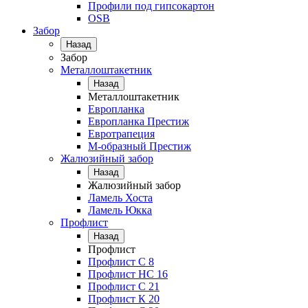
Профили под гипсокартон
OSB
Забор
Назад
Забор
Металлоштакетник
Назад
Металлоштакетник
Европланка
Европланка Престиж
Евротрапеция
М-образный Престиж
Жалюзийный забор
Назад
Жалюзийный забор
Ламель Хоста
Ламель Юкка
Профлист
Назад
Профлист
Профлист С 8
Профлист НС 16
Профлист C 21
Профлист К 20