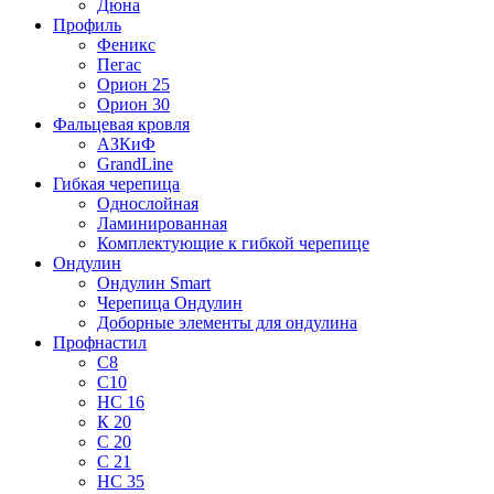
Дюна
Профиль
Феникс
Пегас
Орион 25
Орион 30
Фальцевая кровля
АЗКиФ
GrandLine
Гибкая черепица
Однослойная
Ламинированная
Комплектующие к гибкой черепице
Ондулин
Ондулин Smart
Черепица Ондулин
Доборные элементы для ондулина
Профнастил
С8
С10
НС 16
К 20
С 20
С 21
НС 35