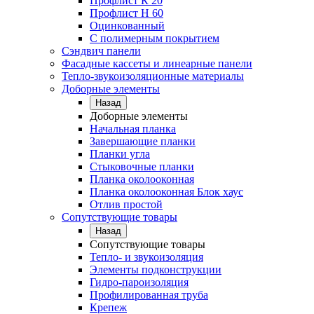
Профлист К 20
Профлист Н 60
Оцинкованный
С полимерным покрытием
Сэндвич панели
Фасадные кассеты и линеарные панели
Тепло-звукоизоляционные материалы
Доборные элементы
Назад
Доборные элементы
Начальная планка
Завершающие планки
Планки угла
Стыковочные планки
Планка околооконная
Планка околооконная Блок хаус
Отлив простой
Сопутствующие товары
Назад
Сопутствующие товары
Тепло- и звукоизоляция
Элементы подконструкции
Гидро-пароизоляция
Профилированная труба
Крепеж