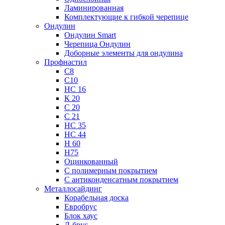
Ламинированная
Комплектующие к гибкой черепице
Ондулин
Ондулин Smart
Черепица Ондулин
Доборные элементы для ондулина
Профнастил
С8
С10
НС 16
К 20
С 20
С 21
НС 35
НС 44
Н 60
Н75
Оцинкованный
С полимерным покрытием
С антиконденсатным покрытием
Металлосайдинг
Корабельная доска
Евробрус
Блок хаус
Л-брус