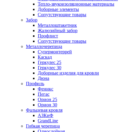
Тепло-звукоизоляционные материалы
Доборные элементы
Сопутствующие товары
Забор
Металлоштакетник
Жалюзийный забор
Профлист
Сопутствующие товары
Металлочерепица
Супермонтеррей
Каскад
Геркулес 25
Геркулес 30
Доборные изделия для кровли
Дюна
Профиль
Феникс
Пегас
Орион 25
Орион 30
Фальцевая кровля
АЗКиФ
GrandLine
Гибкая черепица
Однослойная