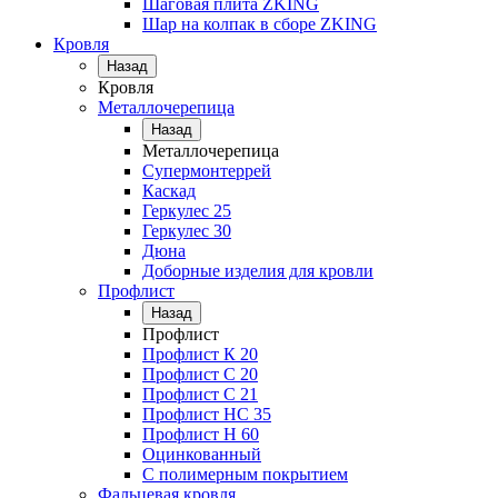
Шаговая плита ZKING
Шар на колпак в сборе ZKING
Кровля
Назад
Кровля
Металлочерепица
Назад
Металлочерепица
Супермонтеррей
Каскад
Геркулес 25
Геркулес 30
Дюна
Доборные изделия для кровли
Профлист
Назад
Профлист
Профлист К 20
Профлист С 20
Профлист C 21
Профлист НС 35
Профлист Н 60
Оцинкованный
С полимерным покрытием
Фальцевая кровля