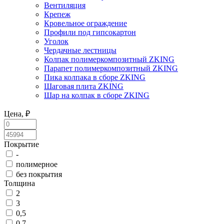
Вентиляция
Крепеж
Кровельное ограждение
Профили под гипсокартон
Уголок
Чердачные лестницы
Колпак полимеркомпозитный ZKING
Парапет полимеркомпозитный ZKING
Пика колпака в сборе ZKING
Шаговая плита ZKING
Шар на колпак в сборе ZKING
Цена, ₽
Покрытие
-
полимерное
без покрытия
Толщина
2
3
0,5
0,7