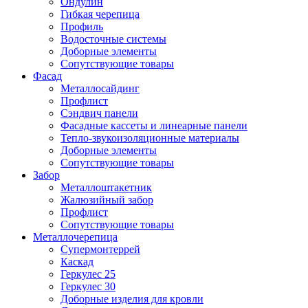
Ондулин
Гибкая черепица
Профиль
Водосточные системы
Доборные элементы
Сопутствующие товары
Фасад
Металлосайдинг
Профлист
Сэндвич панели
Фасадные кассеты и линеарные панели
Тепло-звукоизоляционные материалы
Доборные элементы
Сопутствующие товары
Забор
Металлоштакетник
Жалюзийный забор
Профлист
Сопутствующие товары
Металлочерепица
Супермонтеррей
Каскад
Геркулес 25
Геркулес 30
Доборные изделия для кровли