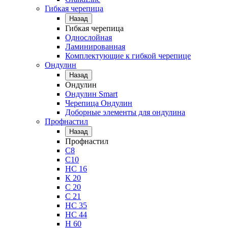
Гибкая черепица
Назад
Гибкая черепица
Однослойная
Ламинированная
Комплектующие к гибкой черепице
Ондулин
Назад
Ондулин
Ондулин Smart
Черепица Ондулин
Доборные элементы для ондулина
Профнастил
Назад
Профнастил
С8
С10
НС 16
К 20
С 20
С 21
НС 35
НС 44
Н 60