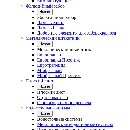
Комплектующие
Жалюзийный забор
Назад
Жалюзийный забор
Ламель Хоста
Ламель Юкка
Доборные элементы для забора-жалюзи
Металлический штакетник
Назад
Металлический штакетник
Европланка
Европланка Престиж
Евротрапеция
М-образный
М-образный Престиж
Плоский лист
Назад
Плоский лист
Оцинкованный
С полимерным покрытием
Водосточные системы
Назад
Водосточные системы
Металлические водосточные системы
Пластиковые водосточные системы