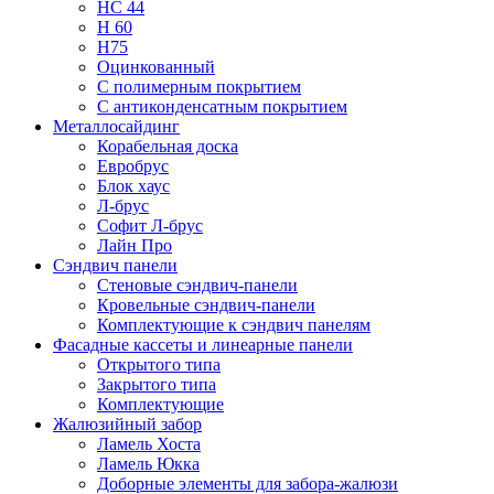
НС 44
Н 60
Н75
Оцинкованный
С полимерным покрытием
С антиконденсатным покрытием
Металлосайдинг
Корабельная доска
Евробрус
Блок хаус
Л-брус
Софит Л-брус
Лайн Про
Сэндвич панели
Стеновые сэндвич-панели
Кровельные сэндвич-панели
Комплектующие к сэндвич панелям
Фасадные кассеты и линеарные панели
Открытого типа
Закрытого типа
Комплектующие
Жалюзийный забор
Ламель Хоста
Ламель Юкка
Доборные элементы для забора-жалюзи