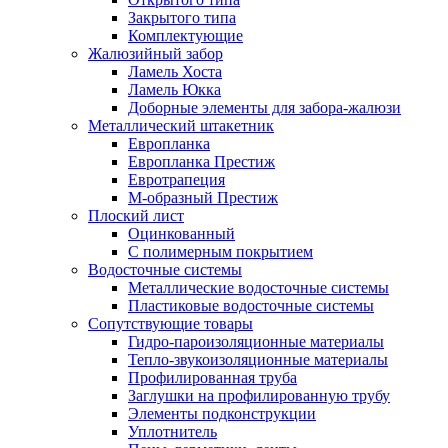
Закрытого типа
Комплектующие
Жалюзийный забор
Ламель Хоста
Ламель Юкка
Доборные элементы для забора-жалюзи
Металлический штакетник
Европланка
Европланка Престиж
Евротрапеция
М-образный Престиж
Плоский лист
Оцинкованный
С полимерным покрытием
Водосточные системы
Металлические водосточные системы
Пластиковые водосточные системы
Сопутствующие товары
Гидро-пароизоляционные материалы
Тепло-звукоизоляционные материалы
Профилированная труба
Заглушки на профилированную трубу
Элементы подконструкции
Уплотнитель