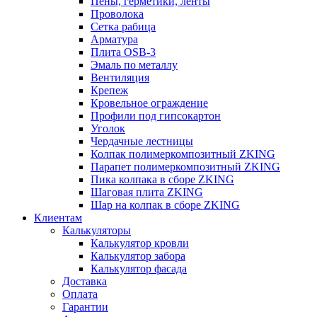
Пены, герметики, ленты
Проволока
Сетка рабица
Арматура
Плита OSB-3
Эмаль по металлу
Вентиляция
Крепеж
Кровельное ограждение
Профили под гипсокартон
Уголок
Чердачные лестницы
Колпак полимеркомпозитный ZKING
Парапет полимеркомпозитный ZKING
Пика колпака в сборе ZKING
Шаговая плита ZKING
Шар на колпак в сборе ZKING
Клиентам
Калькуляторы
Калькулятор кровли
Калькулятор забора
Калькулятор фасада
Доставка
Оплата
Гарантии