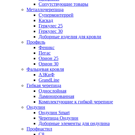
Сопутствующие товары
Металлочерепица
Супермонтеррей
Каскад
Геркулес 25
Геркулес 30
Доборные изделия для кровли
Профиль
Феникс
Пегас
Орион 25
Орион 30
Фальцевая кровля
АЗКиФ
GrandLine
Гибкая черепица
Однослойная
Ламинированная
Комплектующие к гибкой черепице
Ондулин
Ондулин Smart
Черепица Ондулин
Доборные элементы для ондулина
Профнастил
С8