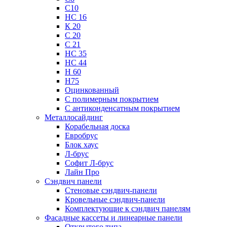
С10
НС 16
К 20
С 20
С 21
НС 35
НС 44
Н 60
Н75
Оцинкованный
С полимерным покрытием
С антиконденсатным покрытием
Металлосайдинг
Корабельная доска
Евробрус
Блок хаус
Л-брус
Софит Л-брус
Лайн Про
Сэндвич панели
Стеновые сэндвич-панели
Кровельные сэндвич-панели
Комплектующие к сэндвич панелям
Фасадные кассеты и линеарные панели
Открытого типа