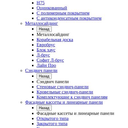
Н75
Оцинкованный
С полимерным покрытием
С антиконденсатным покрытием
Металлосайдинг
Назад
Металлосайдинг
Корабельная доска
Евробрус
Блок хаус
Л-брус
Софит Л-брус
Лайн Про
Сэндвич панели
Назад
Сэндвич панели
Стеновые сэндвич-панели
Кровельные сэндвич-панели
Комплектующие к сэндвич панелям
Фасадные кассеты и линеарные панели
Назад
Фасадные кассеты и линеарные панели
Открытого типа
Закрытого типа