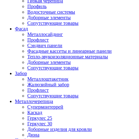
Гибкая черепица
Профиль
Водосточные системы
Доборные элементы
Сопутствующие товары
Фасад
Металлосайдинг
Профлист
Сэндвич панели
Фасадные кассеты и линеарные панели
Тепло-звукоизоляционные материалы
Доборные элементы
Сопутствующие товары
Забор
Металлоштакетник
Жалюзийный забор
Профлист
Сопутствующие товары
Металлочерепица
Супермонтеррей
Каскад
Геркулес 25
Геркулес 30
Доборные изделия для кровли
Дюна