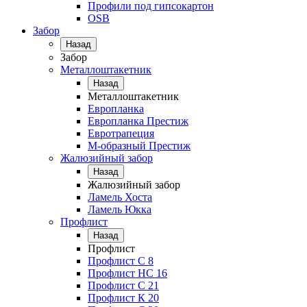
Профили под гипсокартон
OSB
Забор
Назад
Забор
Металлоштакетник
Назад
Металлоштакетник
Европланка
Европланка Престиж
Евротрапеция
М-образный Престиж
Жалюзийный забор
Назад
Жалюзийный забор
Ламель Хоста
Ламель Юкка
Профлист
Назад
Профлист
Профлист С 8
Профлист НС 16
Профлист C 21
Профлист К 20