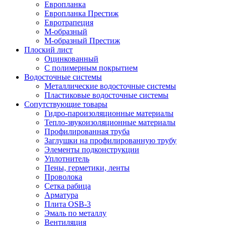
Европланка
Европланка Престиж
Евротрапеция
М-образный
М-образный Престиж
Плоский лист
Оцинкованный
С полимерным покрытием
Водосточные системы
Металлические водосточные системы
Пластиковые водосточные системы
Сопутствующие товары
Гидро-пароизоляционные материалы
Тепло-звукоизоляционные материалы
Профилированная труба
Заглушки на профилированную трубу
Элементы подконструкции
Уплотнитель
Пены, герметики, ленты
Проволока
Сетка рабица
Арматура
Плита OSB-3
Эмаль по металлу
Вентиляция