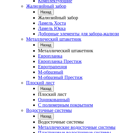
Комплектующие
Жалюзийный забор
Назад
Жалюзийный забор
Ламель Хоста
Ламель Юкка
Доборные элементы для забора-жалюзи
Металлический штакетник
Назад
Металлический штакетник
Европланка
Европланка Престиж
Евротрапеция
М-образный
М-образный Престиж
Плоский лист
Назад
Плоский лист
Оцинкованный
С полимерным покрытием
Водосточные системы
Назад
Водосточные системы
Металлические водосточные системы
Пластиковые водосточные системы