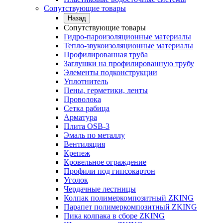
Сопутствующие товары
Назад
Сопутствующие товары
Гидро-пароизоляционные материалы
Тепло-звукоизоляционные материалы
Профилированная труба
Заглушки на профилированную трубу
Элементы подконструкции
Уплотнитель
Пены, герметики, ленты
Проволока
Сетка рабица
Арматура
Плита OSB-3
Эмаль по металлу
Вентиляция
Крепеж
Кровельное ограждение
Профили под гипсокартон
Уголок
Чердачные лестницы
Колпак полимеркомпозитный ZKING
Парапет полимеркомпозитный ZKING
Пика колпака в сборе ZKING