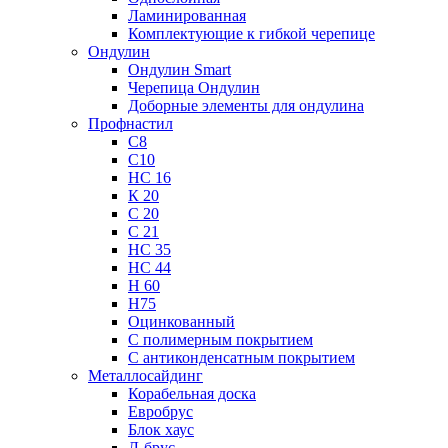
Ламинированная
Комплектующие к гибкой черепице
Ондулин
Ондулин Smart
Черепица Ондулин
Доборные элементы для ондулина
Профнастил
С8
С10
НС 16
К 20
С 20
С 21
НС 35
НС 44
Н 60
Н75
Оцинкованный
С полимерным покрытием
С антиконденсатным покрытием
Металлосайдинг
Корабельная доска
Евробрус
Блок хаус
Л-брус