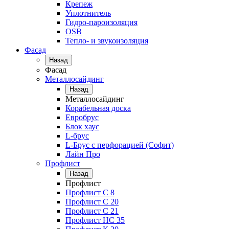
Крепеж
Уплотнитель
Гидро-пароизоляция
OSB
Тепло- и звукоизоляция
Фасад
Назад
Фасад
Металлосайдинг
Назад
Металлосайдинг
Корабельная доска
Евробрус
Блок хаус
L-брус
L-Брус с перфорацией (Софит)
Лайн Про
Профлист
Назад
Профлист
Профлист С 8
Профлист С 20
Профлист C 21
Профлист НС 35