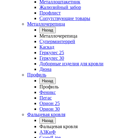
Металлоштакетник
Жалюзийный забор
Профлист
Сопутствующие товары
Металлочерепица
Назад
Металлочерепица
Супермонтеррей
Каскад
Геркулес 25
Геркулес 30
Доборные изделия для кровли
Дюна
Профиль
Назад
Профиль
Феникс
Пегас
Орион 25
Орион 30
Фальцевая кровля
Назад
Фальцевая кровля
АЗКиФ
GrandLine