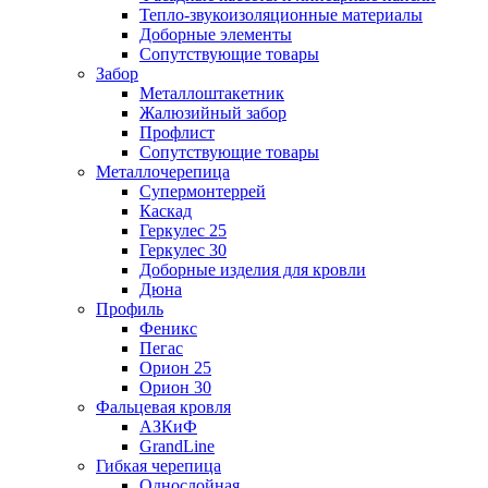
Тепло-звукоизоляционные материалы
Доборные элементы
Сопутствующие товары
Забор
Металлоштакетник
Жалюзийный забор
Профлист
Сопутствующие товары
Металлочерепица
Супермонтеррей
Каскад
Геркулес 25
Геркулес 30
Доборные изделия для кровли
Дюна
Профиль
Феникс
Пегас
Орион 25
Орион 30
Фальцевая кровля
АЗКиФ
GrandLine
Гибкая черепица
Однослойная