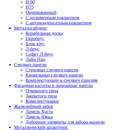
Н 60
Н75
Оцинкованный
С полимерным покрытием
С антиконденсатным покрытием
Металлосайдинг
Корабельная доска
Евробрус
Блок хаус
Л-брус
Софит Л-брус
Лайн Про
Сэндвич панели
Стеновые сэндвич-панели
Кровельные сэндвич-панели
Комплектующие к сэндвич панелям
Фасадные кассеты и линеарные панели
Открытого типа
Закрытого типа
Комплектующие
Жалюзийный забор
Ламель Хоста
Ламель Юкка
Доборные элементы для забора-жалюзи
Металлический штакетник