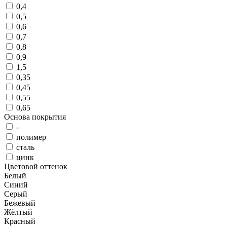
0,4
0,5
0,6
0,7
0,8
0,9
1,5
0,35
0,45
0,55
0,65
Основа покрытия
-
полимер
сталь
цинк
Цветовой оттенок
Цветовой
Белый
оттенок
Синий
Серый
Бежевый
Жёлтый
Красный