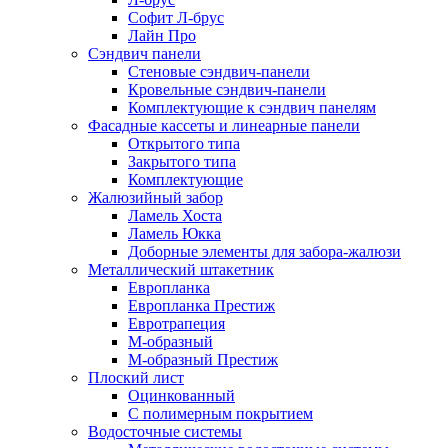
Софит Л-брус
Лайн Про
Сэндвич панели
Стеновые сэндвич-панели
Кровельные сэндвич-панели
Комплектующие к сэндвич панелям
Фасадные кассеты и линеарные панели
Открытого типа
Закрытого типа
Комплектующие
Жалюзийный забор
Ламель Хоста
Ламель Юкка
Доборные элементы для забора-жалюзи
Металлический штакетник
Европланка
Европланка Престиж
Евротрапеция
М-образный
М-образный Престиж
Плоский лист
Оцинкованный
С полимерным покрытием
Водосточные системы