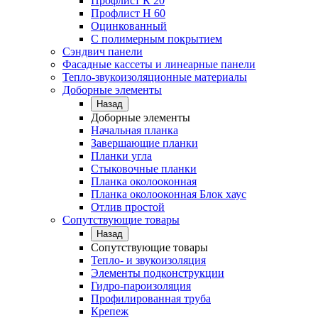
Профлист К 20
Профлист Н 60
Оцинкованный
С полимерным покрытием
Сэндвич панели
Фасадные кассеты и линеарные панели
Тепло-звукоизоляционные материалы
Доборные элементы
Назад
Доборные элементы
Начальная планка
Завершающие планки
Планки угла
Стыковочные планки
Планка околооконная
Планка околооконная Блок хаус
Отлив простой
Сопутствующие товары
Назад
Сопутствующие товары
Тепло- и звукоизоляция
Элементы подконструкции
Гидро-пароизоляция
Профилированная труба
Крепеж