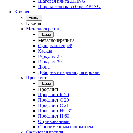
Шаговая плита ZKING
Шар на колпак в сборе ZKING
Кровля
Назад
Кровля
Металлочерепица
Назад
Металлочерепица
Супермонтеррей
Каскад
Геркулес 25
Геркулес 30
Дюна
Доборные изделия для кровли
Профлист
Назад
Профлист
Профлист К 20
Профлист С 20
Профлист C 21
Профлист НС 35
Профлист Н 60
Оцинкованный
С полимерным покрытием
Фальцевая кровля