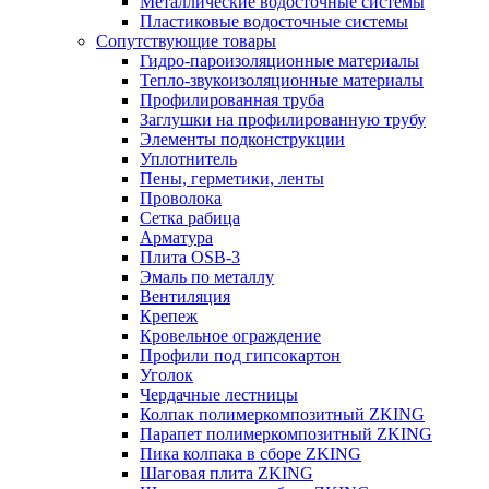
Металлические водосточные системы
Пластиковые водосточные системы
Сопутствующие товары
Гидро-пароизоляционные материалы
Тепло-звукоизоляционные материалы
Профилированная труба
Заглушки на профилированную трубу
Элементы подконструкции
Уплотнитель
Пены, герметики, ленты
Проволока
Сетка рабица
Арматура
Плита OSB-3
Эмаль по металлу
Вентиляция
Крепеж
Кровельное ограждение
Профили под гипсокартон
Уголок
Чердачные лестницы
Колпак полимеркомпозитный ZKING
Парапет полимеркомпозитный ZKING
Пика колпака в сборе ZKING
Шаговая плита ZKING