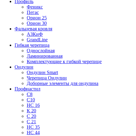
Профиль
Феникс
Пегас
Орион 25
Орион 30
Фальцевая кровля
АЗКиФ
GrandLine
Гибкая черепица
Однослойная
Ламинированная
Комплектующие к гибкой черепице
Ондулин
Ондулин Smart
Черепица Ондулин
Доборные элементы для ондулина
Профнастил
С8
С10
НС 16
К 20
С 20
С 21
НС 35
НС 44