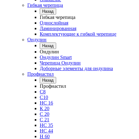
Гибкая черепица
Назад
Гибкая черепица
Однослойная
Ламинированная
Комплектующие к гибкой черепице
Ондулин
Назад
Ондулин
Ондулин Smart
Черепица Ондулин
Доборные элементы для ондулина
Профнастил
Назад
Профнастил
С8
С10
НС 16
К 20
С 20
С 21
НС 35
НС 44
Н 60