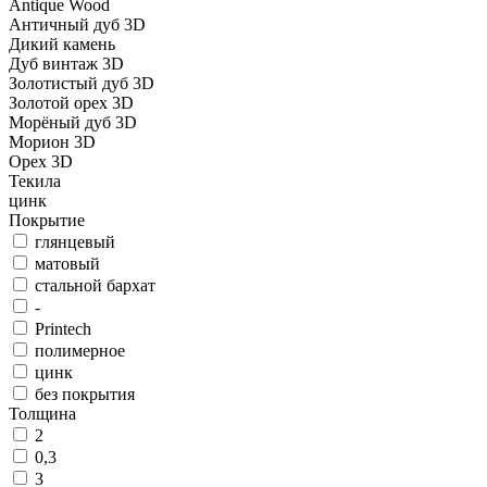
Antique Wood
Античный дуб 3D
Дикий камень
Дуб винтаж 3D
Золотистый дуб 3D
Золотой орех 3D
Морёный дуб 3D
Морион 3D
Орех 3D
Текила
цинк
Покрытие
глянцевый
матовый
стальной бархат
-
Printech
полимерное
цинк
без покрытия
Толщина
2
0,3
3