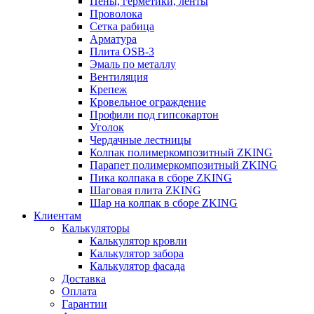
Пены, герметики, ленты
Проволока
Сетка рабица
Арматура
Плита OSB-3
Эмаль по металлу
Вентиляция
Крепеж
Кровельное ограждение
Профили под гипсокартон
Уголок
Чердачные лестницы
Колпак полимеркомпозитный ZKING
Парапет полимеркомпозитный ZKING
Пика колпака в сборе ZKING
Шаговая плита ZKING
Шар на колпак в сборе ZKING
Клиентам
Калькуляторы
Калькулятор кровли
Калькулятор забора
Калькулятор фасада
Доставка
Оплата
Гарантии