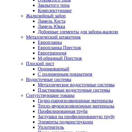
Закрытого типа
Комплектующие
Жалюзийный забор
Ламель Хоста
Ламель Юкка
Доборные элементы для забора-жалюзи
Металлический штакетник
Европланка
Европланка Престиж
Евротрапеция
М-образный Престиж
Плоский лист
Оцинкованный
С полимерным покрытием
Водосточные системы
Металлические водосточные системы
Пластиковые водосточные системы
Сопутствующие товары
Гидро-пароизоляционные материалы
Тепло-звукоизоляционные материалы
Профилированная труба
Заглушки на профилированную трубу
Элементы подконструкции
Уплотнитель