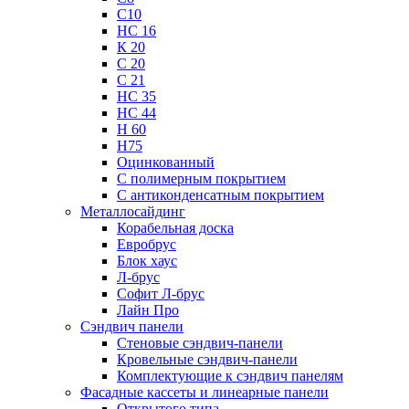
С10
НС 16
К 20
С 20
С 21
НС 35
НС 44
Н 60
Н75
Оцинкованный
С полимерным покрытием
С антиконденсатным покрытием
Металлосайдинг
Корабельная доска
Евробрус
Блок хаус
Л-брус
Софит Л-брус
Лайн Про
Сэндвич панели
Стеновые сэндвич-панели
Кровельные сэндвич-панели
Комплектующие к сэндвич панелям
Фасадные кассеты и линеарные панели
Открытого типа