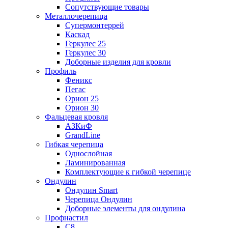
Сопутствующие товары
Металлочерепица
Супермонтеррей
Каскад
Геркулес 25
Геркулес 30
Доборные изделия для кровли
Профиль
Феникс
Пегас
Орион 25
Орион 30
Фальцевая кровля
АЗКиФ
GrandLine
Гибкая черепица
Однослойная
Ламинированная
Комплектующие к гибкой черепице
Ондулин
Ондулин Smart
Черепица Ондулин
Доборные элементы для ондулина
Профнастил
С8