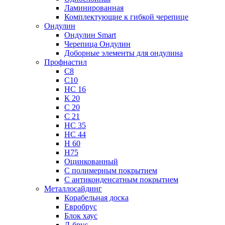
Ламинированная
Комплектующие к гибкой черепице
Ондулин
Ондулин Smart
Черепица Ондулин
Доборные элементы для ондулина
Профнастил
С8
С10
НС 16
К 20
С 20
С 21
НС 35
НС 44
Н 60
Н75
Оцинкованный
С полимерным покрытием
С антиконденсатным покрытием
Металлосайдинг
Корабельная доска
Евробрус
Блок хаус
Л-брус