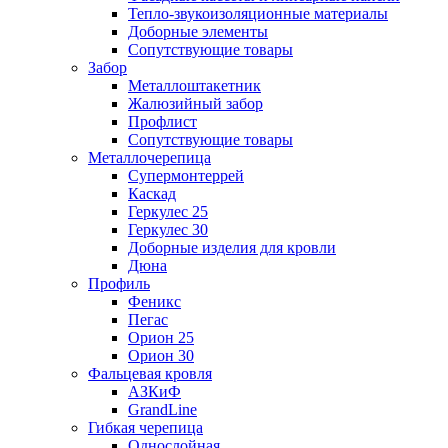
Тепло-звукоизоляционные материалы
Доборные элементы
Сопутствующие товары
Забор
Металлоштакетник
Жалюзийный забор
Профлист
Сопутствующие товары
Металлочерепица
Супермонтеррей
Каскад
Геркулес 25
Геркулес 30
Доборные изделия для кровли
Дюна
Профиль
Феникс
Пегас
Орион 25
Орион 30
Фальцевая кровля
АЗКиФ
GrandLine
Гибкая черепица
Однослойная