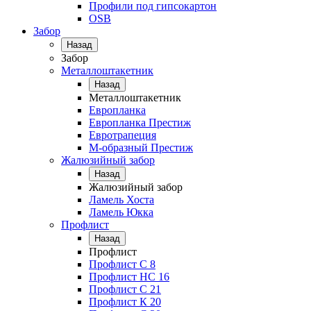
Профили под гипсокартон
OSB
Забор
Назад
Забор
Металлоштакетник
Назад
Металлоштакетник
Европланка
Европланка Престиж
Евротрапеция
М-образный Престиж
Жалюзийный забор
Назад
Жалюзийный забор
Ламель Хоста
Ламель Юкка
Профлист
Назад
Профлист
Профлист С 8
Профлист НС 16
Профлист C 21
Профлист К 20