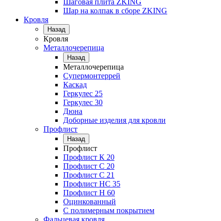
Шаговая плита ZKING
Шар на колпак в сборе ZKING
Кровля
Назад
Кровля
Металлочерепица
Назад
Металлочерепица
Супермонтеррей
Каскад
Геркулес 25
Геркулес 30
Дюна
Доборные изделия для кровли
Профлист
Назад
Профлист
Профлист К 20
Профлист С 20
Профлист C 21
Профлист НС 35
Профлист Н 60
Оцинкованный
С полимерным покрытием
Фальцевая кровля