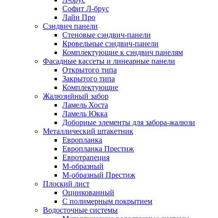
Софит Л-брус
Лайн Про
Сэндвич панели
Стеновые сэндвич-панели
Кровельные сэндвич-панели
Комплектующие к сэндвич панелям
Фасадные кассеты и линеарные панели
Открытого типа
Закрытого типа
Комплектующие
Жалюзийный забор
Ламель Хоста
Ламель Юкка
Доборные элементы для забора-жалюзи
Металлический штакетник
Европланка
Европланка Престиж
Евротрапеция
М-образный
М-образный Престиж
Плоский лист
Оцинкованный
С полимерным покрытием
Водосточные системы