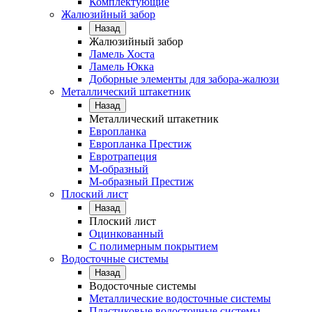
Комплектующие
Жалюзийный забор
Назад
Жалюзийный забор
Ламель Хоста
Ламель Юкка
Доборные элементы для забора-жалюзи
Металлический штакетник
Назад
Металлический штакетник
Европланка
Европланка Престиж
Евротрапеция
М-образный
М-образный Престиж
Плоский лист
Назад
Плоский лист
Оцинкованный
С полимерным покрытием
Водосточные системы
Назад
Водосточные системы
Металлические водосточные системы
Пластиковые водосточные системы