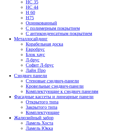
НС 35
НС 44
Н 60
Н75
Оцинкованный
С полимерным покрытием
С антиконденсатным покрытием
Металлосайдинг
Корабельная доска
Евробрус
Блок хаус
Л-брус
Софит Л-брус
Лайн Про
Сэндвич панели
Стеновые сэндвич-панели
Кровельные сэндвич-панели
Комплектующие к сэндвич панелям
Фасадные кассеты и линеарные панели
Открытого типа
Закрытого типа
Комплектующие
Жалюзийный забор
Ламель Хоста
Ламель Юкка