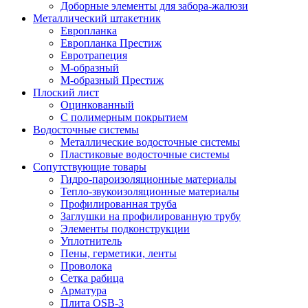
Доборные элементы для забора-жалюзи
Металлический штакетник
Европланка
Европланка Престиж
Евротрапеция
М-образный
М-образный Престиж
Плоский лист
Оцинкованный
С полимерным покрытием
Водосточные системы
Металлические водосточные системы
Пластиковые водосточные системы
Сопутствующие товары
Гидро-пароизоляционные материалы
Тепло-звукоизоляционные материалы
Профилированная труба
Заглушки на профилированную трубу
Элементы подконструкции
Уплотнитель
Пены, герметики, ленты
Проволока
Сетка рабица
Арматура
Плита OSB-3