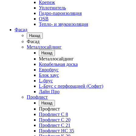
Крепеж
Уплотнитель
Гидро-пароизоляция
OSB
Тепло- и звукоизоляция
Фасад
Назад
Фасад
Металлосайдинг
Назад
Металлосайдинг
Корабельная доска
Евробрус
Блок хаус
L-брус
L-Брус с перфорацией (Софит)
Лайн Про
Профлист
Назад
Профлист
Профлист С 8
Профлист С 20
Профлист C 21
Профлист НС 35