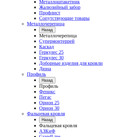
Металлоштакетник
Жалюзийный забор
Профлист
Сопутствующие товары
Металлочерепица
Назад
Металлочерепица
Супермонтеррей
Каскад
Геркулес 25
Геркулес 30
Доборные изделия для кровли
Дюна
Профиль
Назад
Профиль
Феникс
Пегас
Орион 25
Орион 30
Фальцевая кровля
Назад
Фальцевая кровля
АЗКиФ
GrandLine