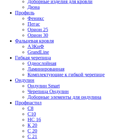
Доборные изделия для кровли
Дюна
Профиль
Феникс
Пегас
Орион 25
Орион 30
Фальцевая кровля
АЗКиФ
GrandLine
Гибкая черепица
Однослойная
Ламинированная
Комплектующие к гибкой черепице
Ондулин
Ондулин Smart
Черепица Ондулин
Доборные элементы для ондулина
Профнастил
С8
С10
НС 16
К 20
С 20
С 21