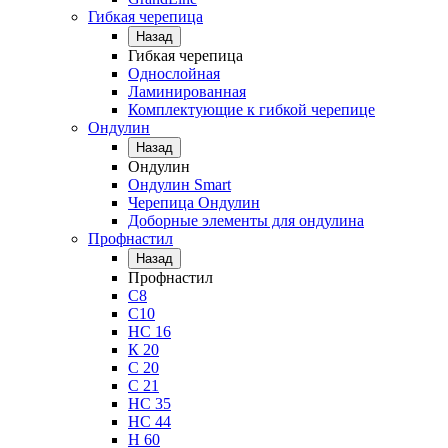
Гибкая черепица
Назад
Гибкая черепица
Однослойная
Ламинированная
Комплектующие к гибкой черепице
Ондулин
Назад
Ондулин
Ондулин Smart
Черепица Ондулин
Доборные элементы для ондулина
Профнастил
Назад
Профнастил
С8
С10
НС 16
К 20
С 20
С 21
НС 35
НС 44
Н 60