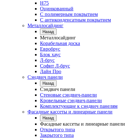
Н75
Оцинкованный
С полимерным покрытием
С антиконденсатным покрытием
Металлосайдинг
Назад
Металлосайдинг
Корабельная доска
Евробрус
Блок хаус
Л-брус
Софит Л-брус
Лайн Про
Сэндвич панели
Назад
Сэндвич панели
Стеновые сэндвич-панели
Кровельные сэндвич-панели
Комплектующие к сэндвич панелям
Фасадные кассеты и линеарные панели
Назад
Фасадные кассеты и линеарные панели
Открытого типа
Закрытого типа