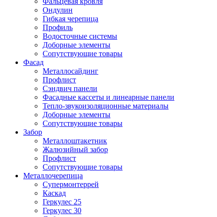
Фальцевая кровля
Ондулин
Гибкая черепица
Профиль
Водосточные системы
Доборные элементы
Сопутствующие товары
Фасад
Металлосайдинг
Профлист
Сэндвич панели
Фасадные кассеты и линеарные панели
Тепло-звукоизоляционные материалы
Доборные элементы
Сопутствующие товары
Забор
Металлоштакетник
Жалюзийный забор
Профлист
Сопутствующие товары
Металлочерепица
Супермонтеррей
Каскад
Геркулес 25
Геркулес 30