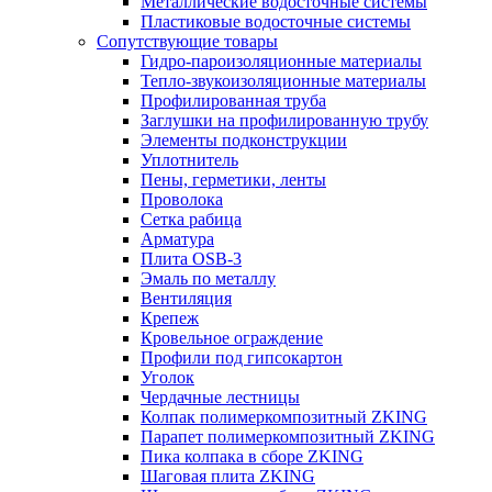
Металлические водосточные системы
Пластиковые водосточные системы
Сопутствующие товары
Гидро-пароизоляционные материалы
Тепло-звукоизоляционные материалы
Профилированная труба
Заглушки на профилированную трубу
Элементы подконструкции
Уплотнитель
Пены, герметики, ленты
Проволока
Сетка рабица
Арматура
Плита OSB-3
Эмаль по металлу
Вентиляция
Крепеж
Кровельное ограждение
Профили под гипсокартон
Уголок
Чердачные лестницы
Колпак полимеркомпозитный ZKING
Парапет полимеркомпозитный ZKING
Пика колпака в сборе ZKING
Шаговая плита ZKING