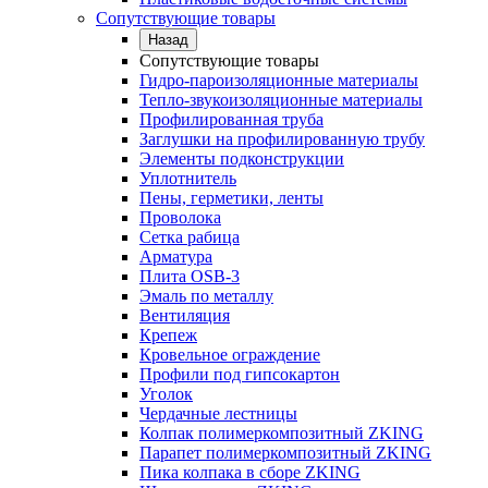
Сопутствующие товары
Назад
Сопутствующие товары
Гидро-пароизоляционные материалы
Тепло-звукоизоляционные материалы
Профилированная труба
Заглушки на профилированную трубу
Элементы подконструкции
Уплотнитель
Пены, герметики, ленты
Проволока
Сетка рабица
Арматура
Плита OSB-3
Эмаль по металлу
Вентиляция
Крепеж
Кровельное ограждение
Профили под гипсокартон
Уголок
Чердачные лестницы
Колпак полимеркомпозитный ZKING
Парапет полимеркомпозитный ZKING
Пика колпака в сборе ZKING