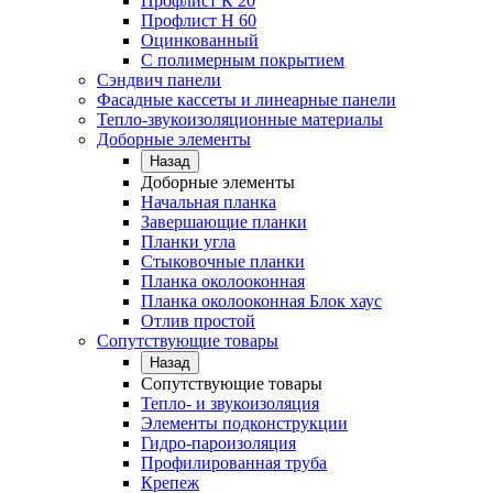
Профлист К 20
Профлист Н 60
Оцинкованный
С полимерным покрытием
Сэндвич панели
Фасадные кассеты и линеарные панели
Тепло-звукоизоляционные материалы
Доборные элементы
Назад
Доборные элементы
Начальная планка
Завершающие планки
Планки угла
Стыковочные планки
Планка околооконная
Планка околооконная Блок хаус
Отлив простой
Сопутствующие товары
Назад
Сопутствующие товары
Тепло- и звукоизоляция
Элементы подконструкции
Гидро-пароизоляция
Профилированная труба
Крепеж