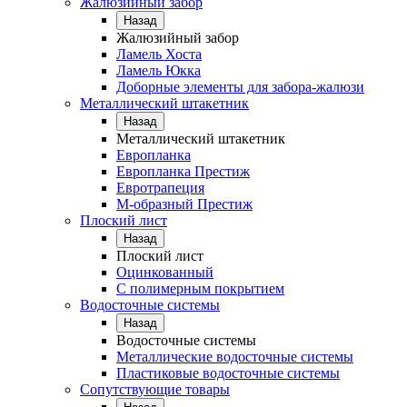
Жалюзийный забор
Назад
Жалюзийный забор
Ламель Хоста
Ламель Юкка
Доборные элементы для забора-жалюзи
Металлический штакетник
Назад
Металлический штакетник
Европланка
Европланка Престиж
Евротрапеция
М-образный Престиж
Плоский лист
Назад
Плоский лист
Оцинкованный
С полимерным покрытием
Водосточные системы
Назад
Водосточные системы
Металлические водосточные системы
Пластиковые водосточные системы
Сопутствующие товары