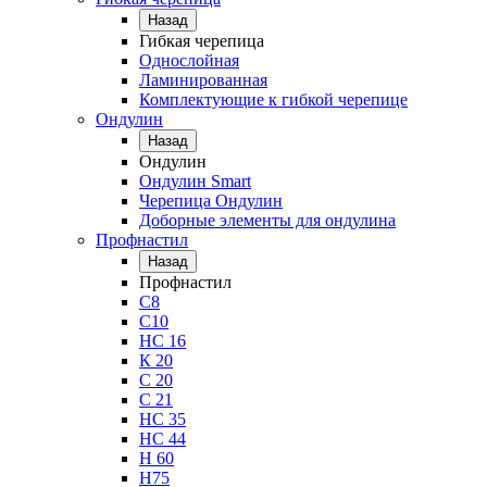
Назад
Гибкая черепица
Однослойная
Ламинированная
Комплектующие к гибкой черепице
Ондулин
Назад
Ондулин
Ондулин Smart
Черепица Ондулин
Доборные элементы для ондулина
Профнастил
Назад
Профнастил
С8
С10
НС 16
К 20
С 20
С 21
НС 35
НС 44
Н 60
Н75