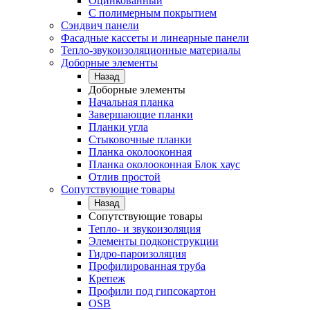
Оцинкованный
С полимерным покрытием
Сэндвич панели
Фасадные кассеты и линеарные панели
Тепло-звукоизоляционные материалы
Доборные элементы
Назад
Доборные элементы
Начальная планка
Завершающие планки
Планки угла
Стыковочные планки
Планка околооконная
Планка околооконная Блок хаус
Отлив простой
Сопутствующие товары
Назад
Сопутствующие товары
Тепло- и звукоизоляция
Элементы подконструкции
Гидро-пароизоляция
Профилированная труба
Крепеж
Профили под гипсокартон
OSB