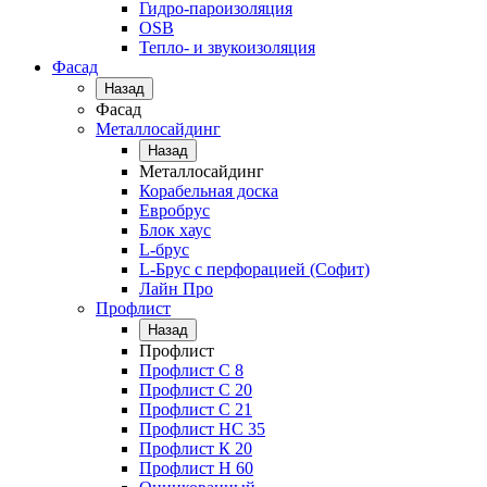
Гидро-пароизоляция
OSB
Тепло- и звукоизоляция
Фасад
Назад
Фасад
Металлосайдинг
Назад
Металлосайдинг
Корабельная доска
Евробрус
Блок хаус
L-брус
L-Брус с перфорацией (Софит)
Лайн Про
Профлист
Назад
Профлист
Профлист С 8
Профлист С 20
Профлист C 21
Профлист НС 35
Профлист К 20
Профлист Н 60