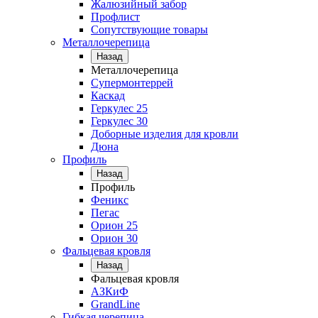
Жалюзийный забор
Профлист
Сопутствующие товары
Металлочерепица
Назад
Металлочерепица
Супермонтеррей
Каскад
Геркулес 25
Геркулес 30
Доборные изделия для кровли
Дюна
Профиль
Назад
Профиль
Феникс
Пегас
Орион 25
Орион 30
Фальцевая кровля
Назад
Фальцевая кровля
АЗКиФ
GrandLine
Гибкая черепица