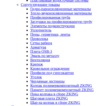
Пластиковые водосточные системы
Сопутствующие товары
Гидро-пароизоляционные материалы
Тепло-звукоизоляционные материалы
Профилированная труба
Заглушки на профилированную трубу
Элементы подконструкции
Уплотнитель
Пены, герметики, ленты
Проволока
Сетка рабица
Арматура
Плита OSB-3
Эмаль по металлу
Вентиляция
Крепеж
Кровельное ограждение
Профили под гипсокартон
Уголок
Чердачные лестницы
Колпак полимеркомпозитный ZKING
Парапет полимеркомпозитный ZKING
Пика колпака в сборе ZKING
Шаговая плита ZKING
Шар на колпак в сборе ZKING