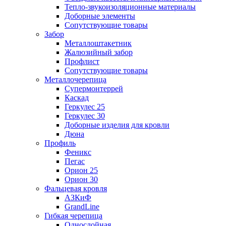
Тепло-звукоизоляционные материалы
Доборные элементы
Сопутствующие товары
Забор
Металлоштакетник
Жалюзийный забор
Профлист
Сопутствующие товары
Металлочерепица
Супермонтеррей
Каскад
Геркулес 25
Геркулес 30
Доборные изделия для кровли
Дюна
Профиль
Феникс
Пегас
Орион 25
Орион 30
Фальцевая кровля
АЗКиФ
GrandLine
Гибкая черепица
Однослойная