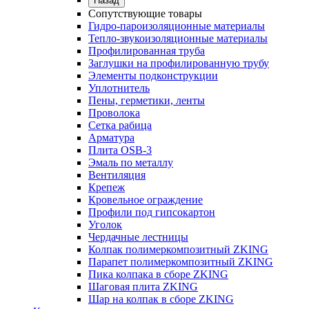
Назад
Сопутствующие товары
Гидро-пароизоляционные материалы
Тепло-звукоизоляционные материалы
Профилированная труба
Заглушки на профилированную трубу
Элементы подконструкции
Уплотнитель
Пены, герметики, ленты
Проволока
Сетка рабица
Арматура
Плита OSB-3
Эмаль по металлу
Вентиляция
Крепеж
Кровельное ограждение
Профили под гипсокартон
Уголок
Чердачные лестницы
Колпак полимеркомпозитный ZKING
Парапет полимеркомпозитный ZKING
Пика колпака в сборе ZKING
Шаговая плита ZKING
Шар на колпак в сборе ZKING