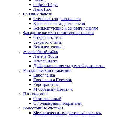
Софит Л-брус
Лайн Про
Сэндвич панели
Стеновые сэндвич-панели
Кровельные сэндвич-панели
Комплектующие к сэндвич панелям
Фасадные кассеты и линеарные панели
Открытого типа
Закрытого типа
Комплектующие
Жалюзийный забор
Ламель Хоста
Ламель Юкка
Доборные элементы для забора-жалюзи
Металлический штакетник
Европланка
Европланка Престиж
Евротрапеция
М-образный Престиж
Плоский лист
Оцинкованный
С полимерным покрытием
Водосточные системы
Металлические водосточные системы