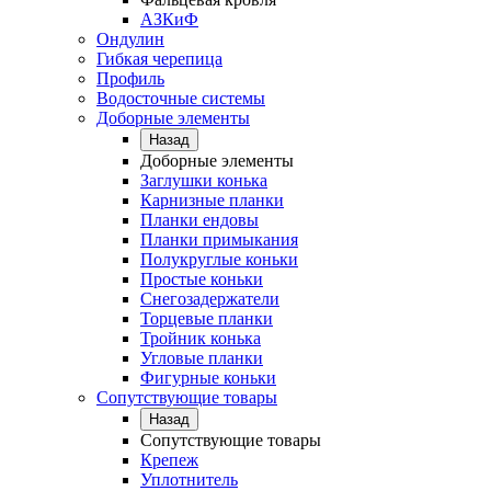
АЗКиФ
Ондулин
Гибкая черепица
Профиль
Водосточные системы
Доборные элементы
Назад
Доборные элементы
Заглушки конька
Карнизные планки
Планки ендовы
Планки примыкания
Полукруглые коньки
Простые коньки
Снегозадержатели
Торцевые планки
Тройник конька
Угловые планки
Фигурные коньки
Сопутствующие товары
Назад
Сопутствующие товары
Крепеж
Уплотнитель