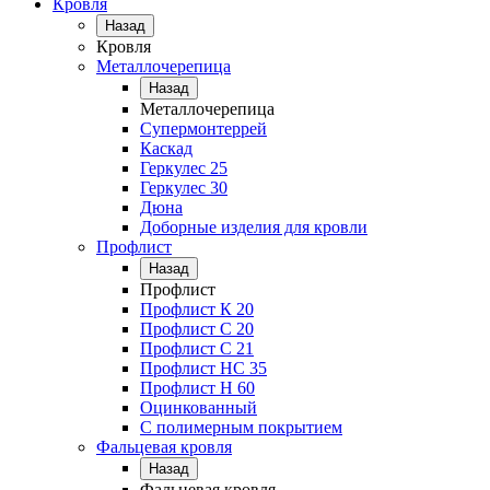
Кровля
Назад
Кровля
Металлочерепица
Назад
Металлочерепица
Супермонтеррей
Каскад
Геркулес 25
Геркулес 30
Дюна
Доборные изделия для кровли
Профлист
Назад
Профлист
Профлист К 20
Профлист С 20
Профлист C 21
Профлист НС 35
Профлист Н 60
Оцинкованный
С полимерным покрытием
Фальцевая кровля
Назад
Фальцевая кровля