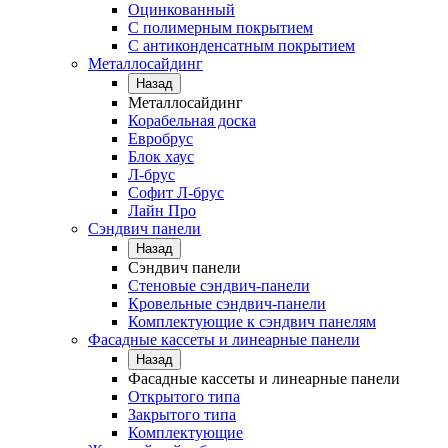
Оцинкованный
С полимерным покрытием
С антиконденсатным покрытием
Металлосайдинг
Назад
Металлосайдинг
Корабельная доска
Евробрус
Блок хаус
Л-брус
Софит Л-брус
Лайн Про
Сэндвич панели
Назад
Сэндвич панели
Стеновые сэндвич-панели
Кровельные сэндвич-панели
Комплектующие к сэндвич панелям
Фасадные кассеты и линеарные панели
Назад
Фасадные кассеты и линеарные панели
Открытого типа
Закрытого типа
Комплектующие