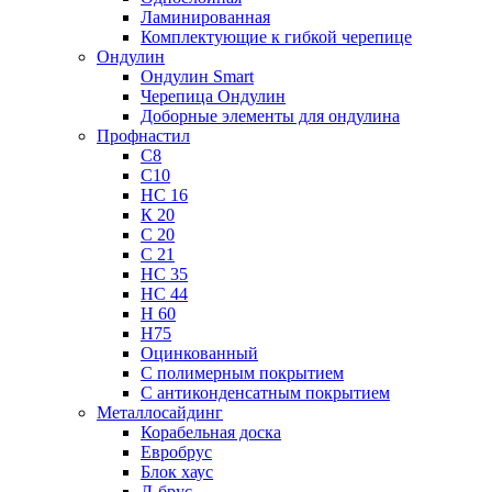
Ламинированная
Комплектующие к гибкой черепице
Ондулин
Ондулин Smart
Черепица Ондулин
Доборные элементы для ондулина
Профнастил
С8
С10
НС 16
К 20
С 20
С 21
НС 35
НС 44
Н 60
Н75
Оцинкованный
С полимерным покрытием
С антиконденсатным покрытием
Металлосайдинг
Корабельная доска
Евробрус
Блок хаус
Л-брус