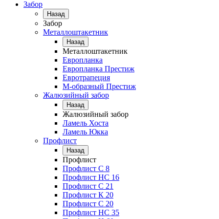
Забор
Назад
Забор
Металлоштакетник
Назад
Металлоштакетник
Европланка
Европланка Престиж
Евротрапеция
М-образный Престиж
Жалюзийный забор
Назад
Жалюзийный забор
Ламель Хоста
Ламель Юкка
Профлист
Назад
Профлист
Профлист С 8
Профлист НС 16
Профлист C 21
Профлист К 20
Профлист С 20
Профлист НС 35