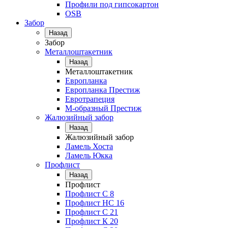
Профили под гипсокартон
OSB
Забор
Назад
Забор
Металлоштакетник
Назад
Металлоштакетник
Европланка
Европланка Престиж
Евротрапеция
М-образный Престиж
Жалюзийный забор
Назад
Жалюзийный забор
Ламель Хоста
Ламель Юкка
Профлист
Назад
Профлист
Профлист С 8
Профлист НС 16
Профлист C 21
Профлист К 20