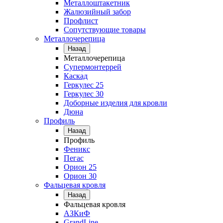
Металлоштакетник
Жалюзийный забор
Профлист
Сопутствующие товары
Металлочерепица
Назад
Металлочерепица
Супермонтеррей
Каскад
Геркулес 25
Геркулес 30
Доборные изделия для кровли
Дюна
Профиль
Назад
Профиль
Феникс
Пегас
Орион 25
Орион 30
Фальцевая кровля
Назад
Фальцевая кровля
АЗКиФ
GrandLine