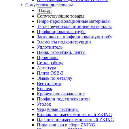
Сопутствующие товары
Назад
Сопутствующие товары
Гидро-пароизоляционные материалы
Тепло-звукоизоляционные материалы
Профилированная труба
Заглушки на профилированную трубу
Элементы подконструкции
Уплотнитель
Пены, герметики, ленты
Проволока
Сетка рабица
Арматура
Плита OSB-3
Эмаль по металлу
Вентиляция
Крепеж
Кровельное ограждение
Профили под гипсокартон
Уголок
Чердачные лестницы
Колпак полимеркомпозитный ZKING
Парапет полимеркомпозитный ZKING
Пика колпака в сборе ZKING