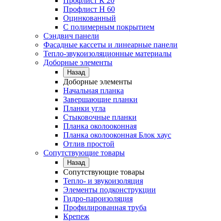
Профлист К 20
Профлист Н 60
Оцинкованный
С полимерным покрытием
Сэндвич панели
Фасадные кассеты и линеарные панели
Тепло-звукоизоляционные материалы
Доборные элементы
Назад
Доборные элементы
Начальная планка
Завершающие планки
Планки угла
Стыковочные планки
Планка околооконная
Планка околооконная Блок хаус
Отлив простой
Сопутствующие товары
Назад
Сопутствующие товары
Тепло- и звукоизоляция
Элементы подконструкции
Гидро-пароизоляция
Профилированная труба
Крепеж