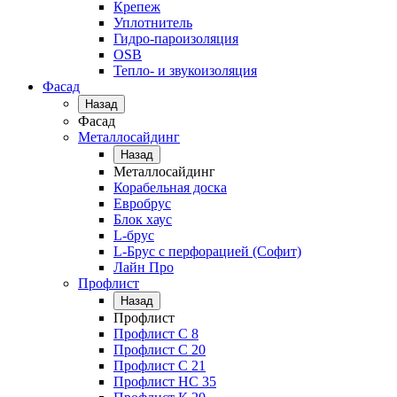
Крепеж
Уплотнитель
Гидро-пароизоляция
OSB
Тепло- и звукоизоляция
Фасад
Назад
Фасад
Металлосайдинг
Назад
Металлосайдинг
Корабельная доска
Евробрус
Блок хаус
L-брус
L-Брус с перфорацией (Софит)
Лайн Про
Профлист
Назад
Профлист
Профлист С 8
Профлист С 20
Профлист C 21
Профлист НС 35