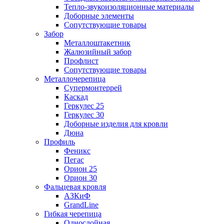
Тепло-звукоизоляционные материалы
Доборные элементы
Сопутствующие товары
Забор
Металлоштакетник
Жалюзийный забор
Профлист
Сопутствующие товары
Металлочерепица
Супермонтеррей
Каскад
Геркулес 25
Геркулес 30
Доборные изделия для кровли
Дюна
Профиль
Феникс
Пегас
Орион 25
Орион 30
Фальцевая кровля
АЗКиФ
GrandLine
Гибкая черепица
Однослойная