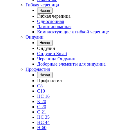
Гибкая черепица
Назад
Гибкая черепица
Однослойная
Ламинированная
Комплектующие к гибкой черепице
Ондулин
Назад
Ондулин
Ондулин Smart
Черепица Ондулин
Доборные элементы для ондулина
Профнастил
Назад
Профнастил
С8
С10
НС 16
К 20
С 20
С 21
НС 35
НС 44
Н 60