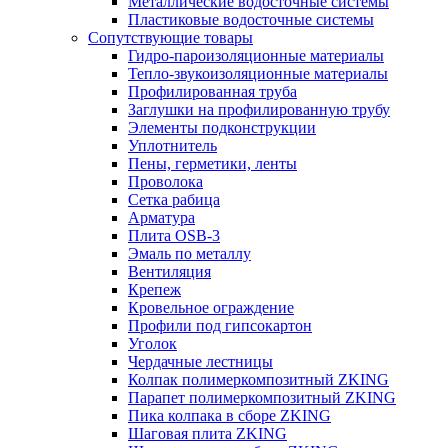
Металлические водосточные системы
Пластиковые водосточные системы
Сопутствующие товары
Гидро-пароизоляционные материалы
Тепло-звукоизоляционные материалы
Профилированная труба
Заглушки на профилированную трубу
Элементы подконструкции
Уплотнитель
Пены, герметики, ленты
Проволока
Сетка рабица
Арматура
Плита OSB-3
Эмаль по металлу
Вентиляция
Крепеж
Кровельное ограждение
Профили под гипсокартон
Уголок
Чердачные лестницы
Колпак полимеркомпозитный ZKING
Парапет полимеркомпозитный ZKING
Пика колпака в сборе ZKING
Шаговая плита ZKING