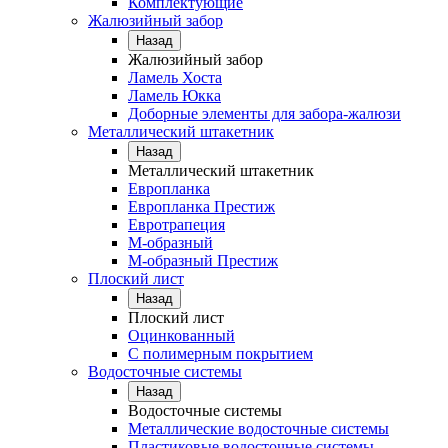
Комплектующие
Жалюзийный забор
Назад
Жалюзийный забор
Ламель Хоста
Ламель Юкка
Доборные элементы для забора-жалюзи
Металлический штакетник
Назад
Металлический штакетник
Европланка
Европланка Престиж
Евротрапеция
М-образный
М-образный Престиж
Плоский лист
Назад
Плоский лист
Оцинкованный
С полимерным покрытием
Водосточные системы
Назад
Водосточные системы
Металлические водосточные системы
Пластиковые водосточные системы