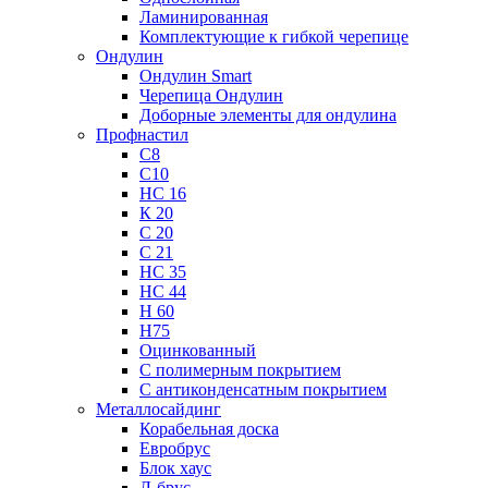
Ламинированная
Комплектующие к гибкой черепице
Ондулин
Ондулин Smart
Черепица Ондулин
Доборные элементы для ондулина
Профнастил
С8
С10
НС 16
К 20
С 20
С 21
НС 35
НС 44
Н 60
Н75
Оцинкованный
С полимерным покрытием
С антиконденсатным покрытием
Металлосайдинг
Корабельная доска
Евробрус
Блок хаус
Л-брус