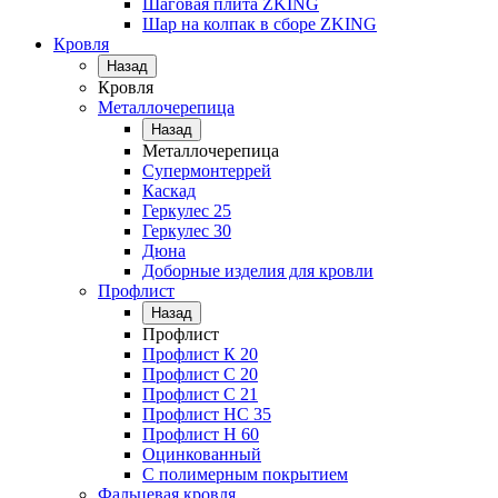
Шаговая плита ZKING
Шар на колпак в сборе ZKING
Кровля
Назад
Кровля
Металлочерепица
Назад
Металлочерепица
Супермонтеррей
Каскад
Геркулес 25
Геркулес 30
Дюна
Доборные изделия для кровли
Профлист
Назад
Профлист
Профлист К 20
Профлист С 20
Профлист C 21
Профлист НС 35
Профлист Н 60
Оцинкованный
С полимерным покрытием
Фальцевая кровля