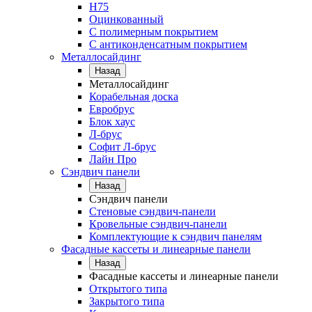
Н75
Оцинкованный
С полимерным покрытием
С антиконденсатным покрытием
Металлосайдинг
Назад
Металлосайдинг
Корабельная доска
Евробрус
Блок хаус
Л-брус
Софит Л-брус
Лайн Про
Сэндвич панели
Назад
Сэндвич панели
Стеновые сэндвич-панели
Кровельные сэндвич-панели
Комплектующие к сэндвич панелям
Фасадные кассеты и линеарные панели
Назад
Фасадные кассеты и линеарные панели
Открытого типа
Закрытого типа