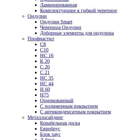
Ламинированная
Комплектующие к гибкой черепице
Ондулин
Ондулин Smart
Черепица Ондулин
Доборные элементы для ондулина
Профнастил
С8
С10
НС 16
К 20
С 20
С 21
НС 35
НС 44
Н 60
Н75
Оцинкованный
С полимерным покрытием
С антиконденсатным покрытием
Металлосайдинг
Корабельная доска
Евробрус
Блок хаус
Л-брус