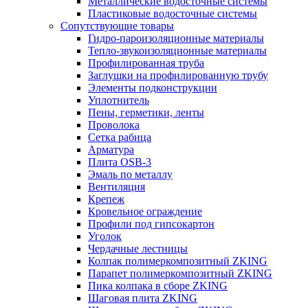
Металлические водосточные системы
Пластиковые водосточные системы
Сопутствующие товары
Гидро-пароизоляционные материалы
Тепло-звукоизоляционные материалы
Профилированная труба
Заглушки на профилированную трубу
Элементы подконструкции
Уплотнитель
Пены, герметики, ленты
Проволока
Сетка рабица
Арматура
Плита OSB-3
Эмаль по металлу
Вентиляция
Крепеж
Кровельное ограждение
Профили под гипсокартон
Уголок
Чердачные лестницы
Колпак полимеркомпозитный ZKING
Парапет полимеркомпозитный ZKING
Пика колпака в сборе ZKING
Шаговая плита ZKING