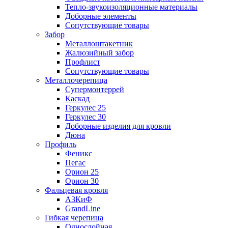
Тепло-звукоизоляционные материалы
Доборные элементы
Сопутствующие товары
Забор
Металлоштакетник
Жалюзийный забор
Профлист
Сопутствующие товары
Металлочерепица
Супермонтеррей
Каскад
Геркулес 25
Геркулес 30
Доборные изделия для кровли
Дюна
Профиль
Феникс
Пегас
Орион 25
Орион 30
Фальцевая кровля
АЗКиФ
GrandLine
Гибкая черепица
Однослойная