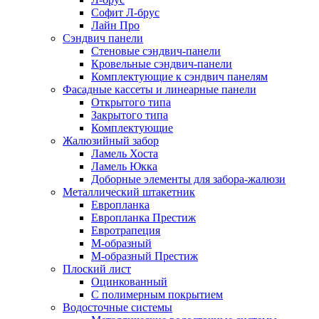
Софит Л-брус
Лайн Про
Сэндвич панели
Стеновые сэндвич-панели
Кровельные сэндвич-панели
Комплектующие к сэндвич панелям
Фасадные кассеты и линеарные панели
Открытого типа
Закрытого типа
Комплектующие
Жалюзийный забор
Ламель Хоста
Ламель Юкка
Доборные элементы для забора-жалюзи
Металлический штакетник
Европланка
Европланка Престиж
Евротрапеция
М-образный
М-образный Престиж
Плоский лист
Оцинкованный
С полимерным покрытием
Водосточные системы