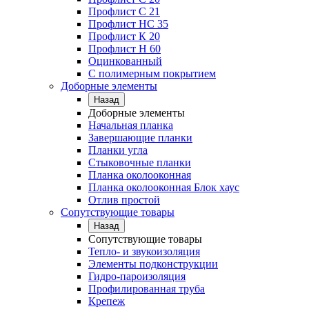
Профлист C 21
Профлист НС 35
Профлист К 20
Профлист Н 60
Оцинкованный
С полимерным покрытием
Доборные элементы
Назад
Доборные элементы
Начальная планка
Завершающие планки
Планки угла
Стыковочные планки
Планка околооконная
Планка околооконная Блок хаус
Отлив простой
Сопутствующие товары
Назад
Сопутствующие товары
Тепло- и звукоизоляция
Элементы подконструкции
Гидро-пароизоляция
Профилированная труба
Крепеж