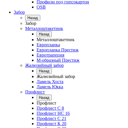
Профили под гипсокартон
OSB
Забор
Назад
Забор
Металлоштакетник
Назад
Металлоштакетник
Европланка
Европланка Престиж
Евротрапеция
М-образный Престиж
Жалюзийный забор
Назад
Жалюзийный забор
Ламель Хоста
Ламель Юкка
Профлист
Назад
Профлист
Профлист С 8
Профлист НС 16
Профлист C 21
Профлист К 20