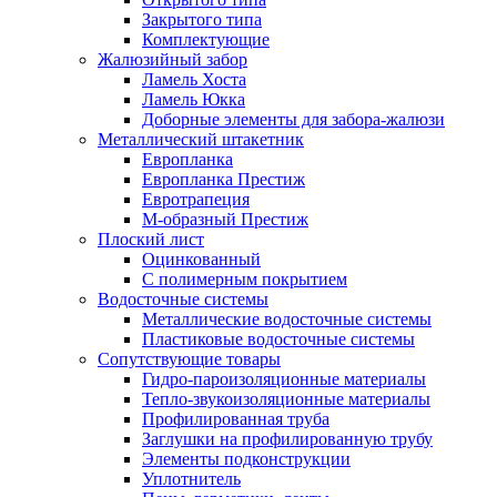
Закрытого типа
Комплектующие
Жалюзийный забор
Ламель Хоста
Ламель Юкка
Доборные элементы для забора-жалюзи
Металлический штакетник
Европланка
Европланка Престиж
Евротрапеция
М-образный Престиж
Плоский лист
Оцинкованный
С полимерным покрытием
Водосточные системы
Металлические водосточные системы
Пластиковые водосточные системы
Сопутствующие товары
Гидро-пароизоляционные материалы
Тепло-звукоизоляционные материалы
Профилированная труба
Заглушки на профилированную трубу
Элементы подконструкции
Уплотнитель