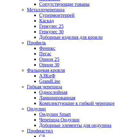
Сопутствующие товары
Металлочерепица
Супермонтеррей
Каскад
Геркулес 25
Геркулес 30
Доборные изделия для кровли
Профиль
Феникс
Пегас
Орион 25
Орион 30
Фальцевая кровля
АЗКиФ
GrandLine
Гибкая черепица
Однослойная
Ламинированная
Комплектующие к гибкой черепице
Ондулин
Ондулин Smart
Черепица Ондулин
Доборные элементы для ондулина
Профнастил
С8