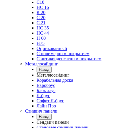
С10
НС 16
К 20
С 20
С 21
НС 35
НС 44
Н 60
Н75
Оцинкованный
С полимерным покрытием
С антиконденсатным покрытием
Металлосайдинг
Назад
Металлосайдинг
Корабельная доска
Евробрус
Блок хаус
Л-брус
Софит Л-брус
Лайн Про
Сэндвич панели
Назад
Сэндвич панели
Стеновые сэндвич-панели