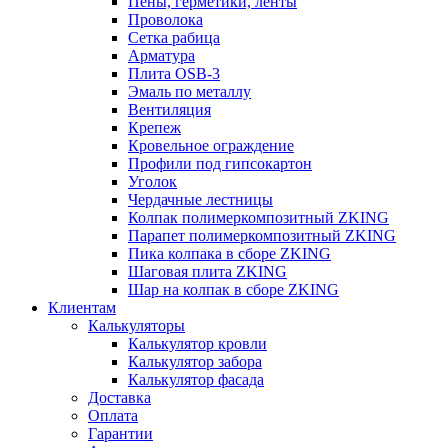
Пены, герметики, ленты
Проволока
Сетка рабица
Арматура
Плита OSB-3
Эмаль по металлу
Вентиляция
Крепеж
Кровельное ограждение
Профили под гипсокартон
Уголок
Чердачные лестницы
Колпак полимеркомпозитный ZKING
Парапет полимеркомпозитный ZKING
Пика колпака в сборе ZKING
Шаговая плита ZKING
Шар на колпак в сборе ZKING
Клиентам
Калькуляторы
Калькулятор кровли
Калькулятор забора
Калькулятор фасада
Доставка
Оплата
Гарантии