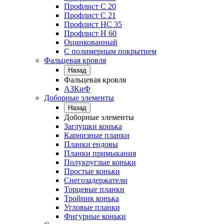
Профлист С 20
Профлист C 21
Профлист НС 35
Профлист Н 60
Оцинкованный
С полимерным покрытием
Фальцевая кровля
Назад
Фальцевая кровля
АЗКиФ
Доборные элементы
Назад
Доборные элементы
Заглушки конька
Карнизные планки
Планки ендовы
Планки примыкания
Полукруглые коньки
Простые коньки
Снегозадержатели
Торцевые планки
Тройник конька
Угловые планки
Фигурные коньки