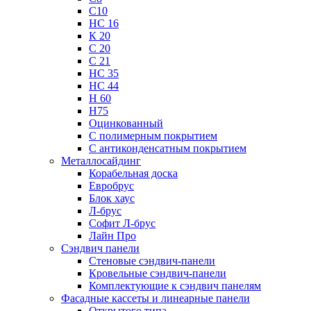
С10
НС 16
К 20
С 20
С 21
НС 35
НС 44
Н 60
Н75
Оцинкованный
С полимерным покрытием
С антиконденсатным покрытием
Металлосайдинг
Корабельная доска
Евробрус
Блок хаус
Л-брус
Софит Л-брус
Лайн Про
Сэндвич панели
Стеновые сэндвич-панели
Кровельные сэндвич-панели
Комплектующие к сэндвич панелям
Фасадные кассеты и линеарные панели
Открытого типа