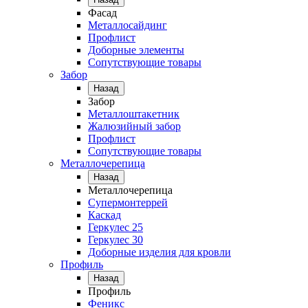
Фасад
Металлосайдинг
Профлист
Доборные элементы
Сопутствующие товары
Забор
Назад
Забор
Металлоштакетник
Жалюзийный забор
Профлист
Сопутствующие товары
Металлочерепица
Назад
Металлочерепица
Супермонтеррей
Каскад
Геркулес 25
Геркулес 30
Доборные изделия для кровли
Профиль
Назад
Профиль
Феникс