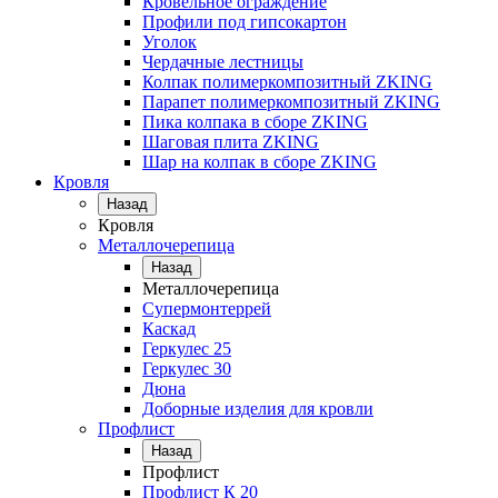
Кровельное ограждение
Профили под гипсокартон
Уголок
Чердачные лестницы
Колпак полимеркомпозитный ZKING
Парапет полимеркомпозитный ZKING
Пика колпака в сборе ZKING
Шаговая плита ZKING
Шар на колпак в сборе ZKING
Кровля
Назад
Кровля
Металлочерепица
Назад
Металлочерепица
Супермонтеррей
Каскад
Геркулес 25
Геркулес 30
Дюна
Доборные изделия для кровли
Профлист
Назад
Профлист
Профлист К 20