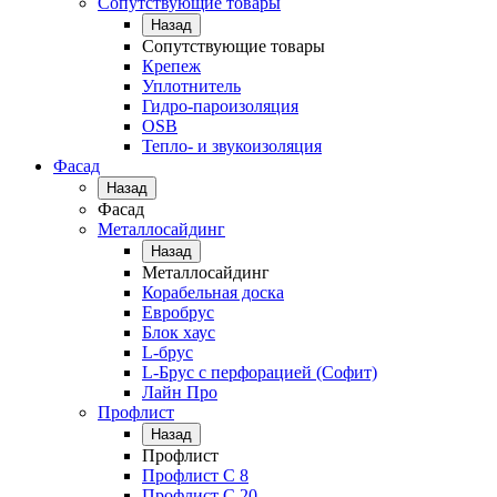
Сопутствующие товары
Назад
Сопутствующие товары
Крепеж
Уплотнитель
Гидро-пароизоляция
OSB
Тепло- и звукоизоляция
Фасад
Назад
Фасад
Металлосайдинг
Назад
Металлосайдинг
Корабельная доска
Евробрус
Блок хаус
L-брус
L-Брус с перфорацией (Софит)
Лайн Про
Профлист
Назад
Профлист
Профлист С 8
Профлист С 20