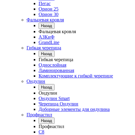
Пегас
Орион 25
Орион 30
Фальцевая кровля
Назад
Фальцевая кровля
АЗКиФ
GrandLine
Гибкая черепица
Назад
Гибкая черепица
Однослойная
Ламинированная
Комплектующие к гибкой черепице
Ондулин
Назад
Ондулин
Ондулин Smart
Черепица Ондулин
Доборные элементы для ондулина
Профнастил
Назад
Профнастил
С8