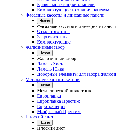
Кровельные сэндвич-панели
Комплектующие к сэндвич панелям
Фасадные кассеты и линеарные панели
Назад
Фасадные кассеты и линеарные панели
Открытого типа
Закрытого типа
Комплектующие
Жалюзийный забор
Назад
Жалюзийный забор
Ламель Хоста
Ламель Юкка
Доборные элементы для забора-жалюзи
Металлический штакетник
Назад
Металлический штакетник
Европланка
Европланка Престиж
Евротрапеция
М-образный Престиж
Плоский лист
Назад
Плоский лист