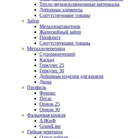
Тепло-звукоизоляционные материалы
Доборные элементы
Сопутствующие товары
Забор
Металлоштакетник
Жалюзийный забор
Профлист
Сопутствующие товары
Металлочерепица
Супермонтеррей
Каскад
Геркулес 25
Геркулес 30
Доборные изделия для кровли
Дюна
Профиль
Феникс
Пегас
Орион 25
Орион 30
Фальцевая кровля
АЗКиФ
GrandLine
Гибкая черепица
Однослойная