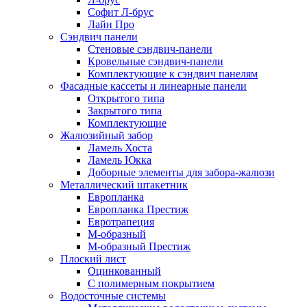
Софит Л-брус
Лайн Про
Сэндвич панели
Стеновые сэндвич-панели
Кровельные сэндвич-панели
Комплектующие к сэндвич панелям
Фасадные кассеты и линеарные панели
Открытого типа
Закрытого типа
Комплектующие
Жалюзийный забор
Ламель Хоста
Ламель Юкка
Доборные элементы для забора-жалюзи
Металлический штакетник
Европланка
Европланка Престиж
Евротрапеция
М-образный
М-образный Престиж
Плоский лист
Оцинкованный
С полимерным покрытием
Водосточные системы