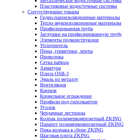
Металлические водосточные системы
Пластиковые водосточные системы
Сопутствующие товары
Гидро-пароизоляционные материалы
Тепло-звукоизоляционные материалы
Профилированная труба
Заглушки на профилированную трубу
Элементы подконструкции
Уплотнитель
Пены, герметики, ленты
Проволока
Сетка рабица
Арматура
Плита OSB-3
Эмаль по металлу
Вентиляция
Крепеж
Кровельное ограждение
Профили под гипсокартон
Уголок
Чердачные лестницы
Колпак полимеркомпозитный ZKING
Парапет полимеркомпозитный ZKING
Пика колпака в сборе ZKING
Шаговая плита ZKING