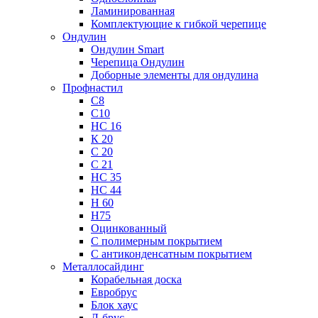
Ламинированная
Комплектующие к гибкой черепице
Ондулин
Ондулин Smart
Черепица Ондулин
Доборные элементы для ондулина
Профнастил
С8
С10
НС 16
К 20
С 20
С 21
НС 35
НС 44
Н 60
Н75
Оцинкованный
С полимерным покрытием
С антиконденсатным покрытием
Металлосайдинг
Корабельная доска
Евробрус
Блок хаус
Л-брус