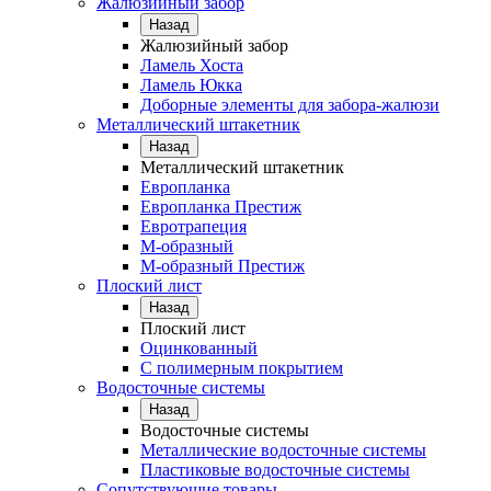
Жалюзийный забор
Назад
Жалюзийный забор
Ламель Хоста
Ламель Юкка
Доборные элементы для забора-жалюзи
Металлический штакетник
Назад
Металлический штакетник
Европланка
Европланка Престиж
Евротрапеция
М-образный
М-образный Престиж
Плоский лист
Назад
Плоский лист
Оцинкованный
С полимерным покрытием
Водосточные системы
Назад
Водосточные системы
Металлические водосточные системы
Пластиковые водосточные системы
Сопутствующие товары