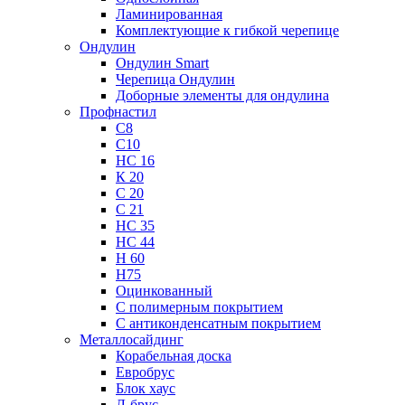
Ламинированная
Комплектующие к гибкой черепице
Ондулин
Ондулин Smart
Черепица Ондулин
Доборные элементы для ондулина
Профнастил
С8
С10
НС 16
К 20
С 20
С 21
НС 35
НС 44
Н 60
Н75
Оцинкованный
С полимерным покрытием
С антиконденсатным покрытием
Металлосайдинг
Корабельная доска
Евробрус
Блок хаус
Л-брус