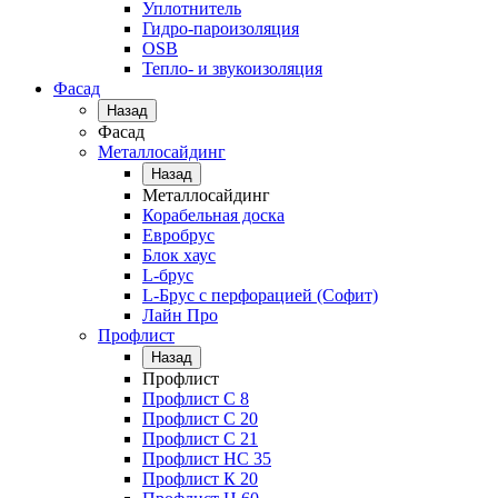
Уплотнитель
Гидро-пароизоляция
OSB
Тепло- и звукоизоляция
Фасад
Назад
Фасад
Металлосайдинг
Назад
Металлосайдинг
Корабельная доска
Евробрус
Блок хаус
L-брус
L-Брус с перфорацией (Софит)
Лайн Про
Профлист
Назад
Профлист
Профлист С 8
Профлист С 20
Профлист C 21
Профлист НС 35
Профлист К 20