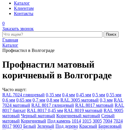
Каталог
Клиентам
Контакты
0
Заказать звонок
Поиск по каталогу
Главная
Каталог
Профнастил в Волгограде
Профнастил матовый
коричневый в Волгограде
Часто ищут:
RAL 7024 глянцевый
0,35 мм
0,4 мм
0,45 мм
0,5 мм
0,55 мм
0,6 мм
0,65 мм
0,7 мм
0,8 мм
RAL 3005 матовый
0,3 мм
RAL
7024 матовый
RAL 8017 гялнцевый
RAL 8017 матовый
RAL
8017 бархат
RAL 8017 0,45 мм
RAL 8019 матовый
RAL 9005
матовый
Черный матовый
Коричневый матовый
Серый
матовый
Коричневый
Под камень
1014
1015
3005
7004
7024
8017
9003
Белый
Зеленый
Под дерево
Красный
Бирюзовый