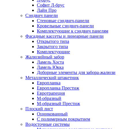
Софит Л-брус
Лайн Про
Сэндвич панели
Стеновые сэндвич-панели
Кровельные сэндвич-панели
Комплектующие к сэндвич панелям
Фасадные кассеты и линеарные панели
Открытого типа
Закрытого типа
Комплектующие
Жалюзийный забор
Ламель Хоста
Ламель Юкка
Доборные элементы для забора-жалюзи
Металлический штакетник
Европланка
Европланка Престиж
Евротрапеция
М-образный
М-образный Престиж
Плоский лист
Оцинкованный
С полимерным покрытием
Водосточные системы