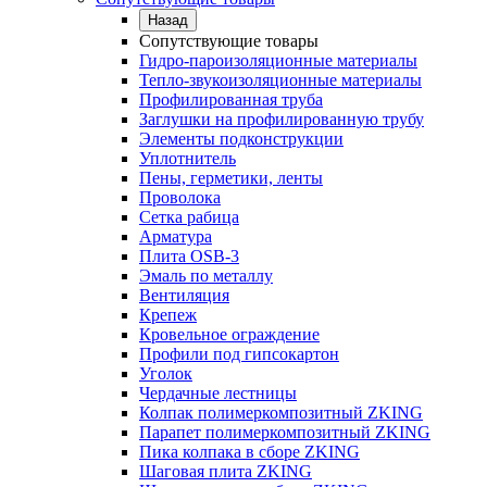
Назад
Сопутствующие товары
Гидро-пароизоляционные материалы
Тепло-звукоизоляционные материалы
Профилированная труба
Заглушки на профилированную трубу
Элементы подконструкции
Уплотнитель
Пены, герметики, ленты
Проволока
Сетка рабица
Арматура
Плита OSB-3
Эмаль по металлу
Вентиляция
Крепеж
Кровельное ограждение
Профили под гипсокартон
Уголок
Чердачные лестницы
Колпак полимеркомпозитный ZKING
Парапет полимеркомпозитный ZKING
Пика колпака в сборе ZKING
Шаговая плита ZKING