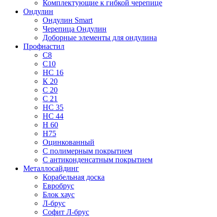
Комплектующие к гибкой черепице
Ондулин
Ондулин Smart
Черепица Ондулин
Доборные элементы для ондулина
Профнастил
С8
С10
НС 16
К 20
С 20
С 21
НС 35
НС 44
Н 60
Н75
Оцинкованный
С полимерным покрытием
С антиконденсатным покрытием
Металлосайдинг
Корабельная доска
Евробрус
Блок хаус
Л-брус
Софит Л-брус