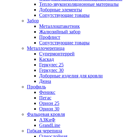
Тепло-звукоизоляционные материалы
Доборные элементы
Сопутствующие товары
Забор
Металлоштакетник
Жалюзийный забор
Профлист
Сопутствующие товары
Металлочерепица
Супермонтеррей
Каскад
Геркулес 25
Геркулес 30
Доборные изделия для кровли
Дюна
Профиль
Феникс
Пегас
Орион 25
Орион 30
Фальцевая кровля
АЗКиФ
GrandLine
Гибкая черепица
Однослойная