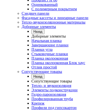
Профлист Н 60
Оцинкованный
С полимерным покрытием
Сэндвич панели
Фасадные кассеты и линеарные панели
Тепло-звукоизоляционные материалы
Доборные элементы
Назад
Доборные элементы
Начальная планка
Завершающие планки
Планки угла
Стыковочные планки
Планка околооконная
Планка околооконная Блок хаус
Отлив простой
Сопутствующие товары
Назад
Сопутствующие товары
Тепло- и звукоизоляция
Элементы подконструкции
Гидро-пароизоляция
Профилированная труба
Крепеж
Профили под гипсокартон