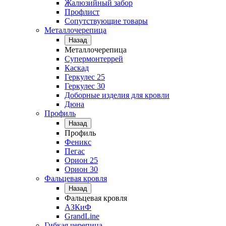
Жалюзийный забор
Профлист
Сопутствующие товары
Металлочерепица
Назад
Металлочерепица
Супермонтеррей
Каскад
Геркулес 25
Геркулес 30
Доборные изделия для кровли
Дюна
Профиль
Назад
Профиль
Феникс
Пегас
Орион 25
Орион 30
Фальцевая кровля
Назад
Фальцевая кровля
АЗКиФ
GrandLine
Гибкая черепица