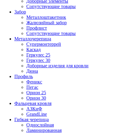
Доборные элементы
Сопутствующие товары
Забор
Металлоштакетник
Жалюзийный забор
Профлист
Сопутствующие товары
Металлочерепица
Супермонтеррей
Каскад
Геркулес 25
Геркулес 30
Доборные изделия для кровли
Дюна
Профиль
Феникс
Пегас
Орион 25
Орион 30
Фальцевая кровля
АЗКиФ
GrandLine
Гибкая черепица
Однослойная
Ламинированная