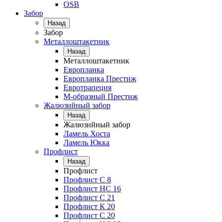
OSB
Забор
Назад
Забор
Металлоштакетник
Назад
Металлоштакетник
Европланка
Европланка Престиж
Евротрапеция
М-образный Престиж
Жалюзийный забор
Назад
Жалюзийный забор
Ламель Хоста
Ламель Юкка
Профлист
Назад
Профлист
Профлист С 8
Профлист НС 16
Профлист C 21
Профлист К 20
Профлист С 20