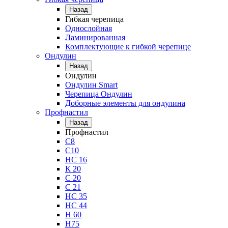
Назад
Гибкая черепица
Однослойная
Ламинированная
Комплектующие к гибкой черепице
Ондулин
Назад
Ондулин
Ондулин Smart
Черепица Ондулин
Доборные элементы для ондулина
Профнастил
Назад
Профнастил
С8
С10
НС 16
К 20
С 20
С 21
НС 35
НС 44
Н 60
Н75