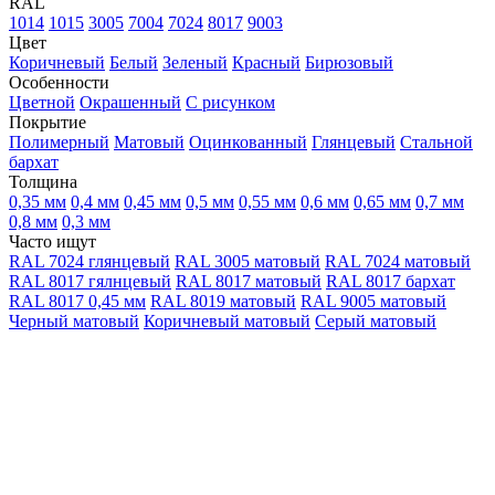
RAL
1014
1015
3005
7004
7024
8017
9003
Цвет
Коричневый
Белый
Зеленый
Красный
Бирюзовый
Особенности
Цветной
Окрашенный
С рисунком
Покрытие
Полимерный
Матовый
Оцинкованный
Глянцевый
Стальной
бархат
Толщина
0,35 мм
0,4 мм
0,45 мм
0,5 мм
0,55 мм
0,6 мм
0,65 мм
0,7 мм
0,8 мм
0,3 мм
Часто ищут
RAL 7024 глянцевый
RAL 3005 матовый
RAL 7024 матовый
RAL 8017 гялнцевый
RAL 8017 матовый
RAL 8017 бархат
RAL 8017 0,45 мм
RAL 8019 матовый
RAL 9005 матовый
Черный матовый
Коричневый матовый
Серый матовый