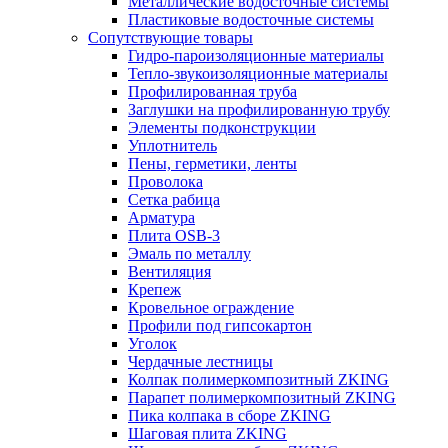
Металлические водосточные системы
Пластиковые водосточные системы
Сопутствующие товары
Гидро-пароизоляционные материалы
Тепло-звукоизоляционные материалы
Профилированная труба
Заглушки на профилированную трубу
Элементы подконструкции
Уплотнитель
Пены, герметики, ленты
Проволока
Сетка рабица
Арматура
Плита OSB-3
Эмаль по металлу
Вентиляция
Крепеж
Кровельное ограждение
Профили под гипсокартон
Уголок
Чердачные лестницы
Колпак полимеркомпозитный ZKING
Парапет полимеркомпозитный ZKING
Пика колпака в сборе ZKING
Шаговая плита ZKING