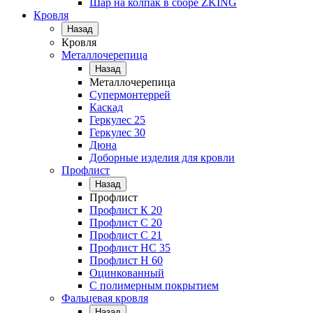
Шар на колпак в сборе ZKING
Кровля
Назад
Кровля
Металлочерепица
Назад
Металлочерепица
Супермонтеррей
Каскад
Геркулес 25
Геркулес 30
Дюна
Доборные изделия для кровли
Профлист
Назад
Профлист
Профлист К 20
Профлист С 20
Профлист C 21
Профлист НС 35
Профлист Н 60
Оцинкованный
С полимерным покрытием
Фальцевая кровля
Назад