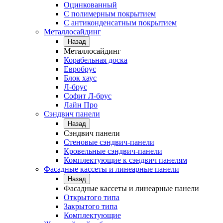
Оцинкованный
С полимерным покрытием
С антиконденсатным покрытием
Металлосайдинг
Назад
Металлосайдинг
Корабельная доска
Евробрус
Блок хаус
Л-брус
Софит Л-брус
Лайн Про
Сэндвич панели
Назад
Сэндвич панели
Стеновые сэндвич-панели
Кровельные сэндвич-панели
Комплектующие к сэндвич панелям
Фасадные кассеты и линеарные панели
Назад
Фасадные кассеты и линеарные панели
Открытого типа
Закрытого типа
Комплектующие