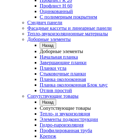
Профлист К 20
Профлист Н 60
Оцинкованный
С полимерным покрытием
Сэндвич панели
Фасадные кассеты и линеарные панели
Тепло-звукоизоляционные материалы
Доборные элементы
Назад
Доборные элементы
Начальная планка
Завершающие планки
Планки угла
Стыковочные планки
Планка околооконная
Планка околооконная Блок хаус
Отлив простой
Сопутствующие товары
Назад
Сопутствующие товары
Тепло- и звукоизоляция
Элементы подконструкции
Гидро-пароизоляция
Профилированная труба
Крепеж