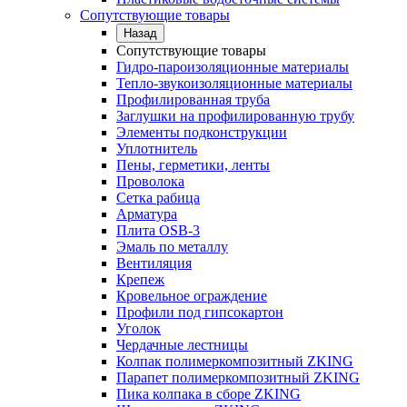
Сопутствующие товары
Назад
Сопутствующие товары
Гидро-пароизоляционные материалы
Тепло-звукоизоляционные материалы
Профилированная труба
Заглушки на профилированную трубу
Элементы подконструкции
Уплотнитель
Пены, герметики, ленты
Проволока
Сетка рабица
Арматура
Плита OSB-3
Эмаль по металлу
Вентиляция
Крепеж
Кровельное ограждение
Профили под гипсокартон
Уголок
Чердачные лестницы
Колпак полимеркомпозитный ZKING
Парапет полимеркомпозитный ZKING
Пика колпака в сборе ZKING