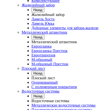
Комплектующие
Жалюзийный забор
Назад
Жалюзийный забор
Ламель Хоста
Ламель Юкка
Доборные элементы для забора-жалюзи
Металлический штакетник
Назад
Металлический штакетник
Европланка
Европланка Престиж
Евротрапеция
М-образный
М-образный Престиж
Плоский лист
Назад
Плоский лист
Оцинкованный
С полимерным покрытием
Водосточные системы
Назад
Водосточные системы
Металлические водосточные системы
Пластиковые водосточные системы