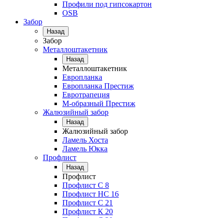
Профили под гипсокартон
OSB
Забор
Назад
Забор
Металлоштакетник
Назад
Металлоштакетник
Европланка
Европланка Престиж
Евротрапеция
М-образный Престиж
Жалюзийный забор
Назад
Жалюзийный забор
Ламель Хоста
Ламель Юкка
Профлист
Назад
Профлист
Профлист С 8
Профлист НС 16
Профлист C 21
Профлист К 20