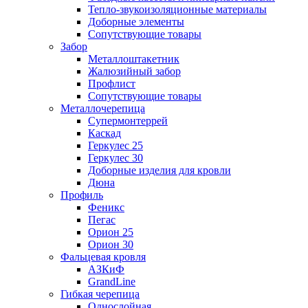
Тепло-звукоизоляционные материалы
Доборные элементы
Сопутствующие товары
Забор
Металлоштакетник
Жалюзийный забор
Профлист
Сопутствующие товары
Металлочерепица
Супермонтеррей
Каскад
Геркулес 25
Геркулес 30
Доборные изделия для кровли
Дюна
Профиль
Феникс
Пегас
Орион 25
Орион 30
Фальцевая кровля
АЗКиФ
GrandLine
Гибкая черепица
Однослойная