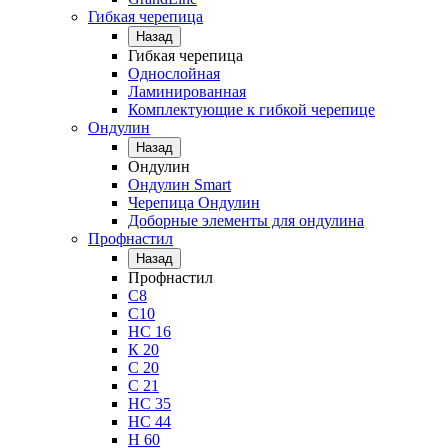
Гибкая черепица
Назад
Гибкая черепица
Однослойная
Ламинированная
Комплектующие к гибкой черепице
Ондулин
Назад
Ондулин
Ондулин Smart
Черепица Ондулин
Доборные элементы для ондулина
Профнастил
Назад
Профнастил
С8
С10
НС 16
К 20
С 20
С 21
НС 35
НС 44
Н 60