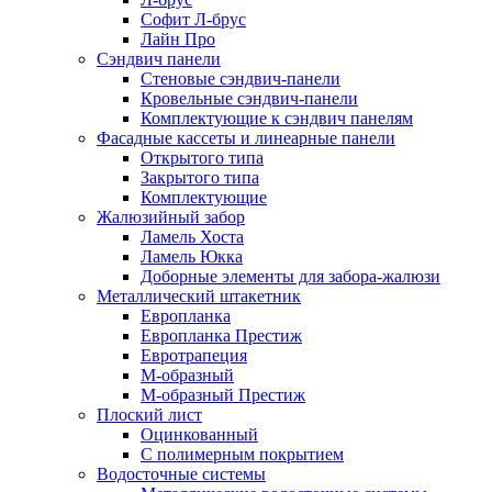
Софит Л-брус
Лайн Про
Сэндвич панели
Стеновые сэндвич-панели
Кровельные сэндвич-панели
Комплектующие к сэндвич панелям
Фасадные кассеты и линеарные панели
Открытого типа
Закрытого типа
Комплектующие
Жалюзийный забор
Ламель Хоста
Ламель Юкка
Доборные элементы для забора-жалюзи
Металлический штакетник
Европланка
Европланка Престиж
Евротрапеция
М-образный
М-образный Престиж
Плоский лист
Оцинкованный
С полимерным покрытием
Водосточные системы