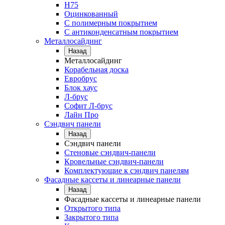
Н75
Оцинкованный
С полимерным покрытием
С антиконденсатным покрытием
Металлосайдинг
Назад
Металлосайдинг
Корабельная доска
Евробрус
Блок хаус
Л-брус
Софит Л-брус
Лайн Про
Сэндвич панели
Назад
Сэндвич панели
Стеновые сэндвич-панели
Кровельные сэндвич-панели
Комплектующие к сэндвич панелям
Фасадные кассеты и линеарные панели
Назад
Фасадные кассеты и линеарные панели
Открытого типа
Закрытого типа