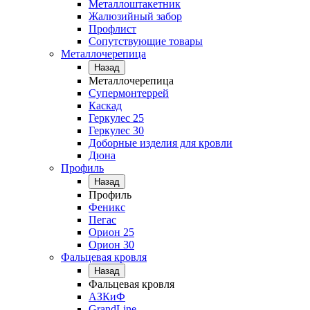
Металлоштакетник
Жалюзийный забор
Профлист
Сопутствующие товары
Металлочерепица
Назад
Металлочерепица
Супермонтеррей
Каскад
Геркулес 25
Геркулес 30
Доборные изделия для кровли
Дюна
Профиль
Назад
Профиль
Феникс
Пегас
Орион 25
Орион 30
Фальцевая кровля
Назад
Фальцевая кровля
АЗКиФ
GrandLine