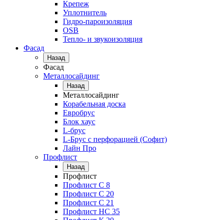
Крепеж
Уплотнитель
Гидро-пароизоляция
OSB
Тепло- и звукоизоляция
Фасад
Назад
Фасад
Металлосайдинг
Назад
Металлосайдинг
Корабельная доска
Евробрус
Блок хаус
L-брус
L-Брус с перфорацией (Софит)
Лайн Про
Профлист
Назад
Профлист
Профлист С 8
Профлист С 20
Профлист C 21
Профлист НС 35