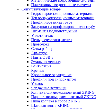
Металлические водосточные системы
Пластиковые водосточные системы
Сопутствующие товары
Гидро-пароизоляционные материалы
Тепло-звукоизоляционные материалы
Профилированная труба
Заглушки на профилированную трубу
Элементы подконструкции
Уплотнитель
Пены, герметики, ленты
Проволока
Сетка рабица
Арматура
Плита OSB-3
Эмаль по металлу
Вентиляция
Крепеж
Кровельное ограждение
Профили под гипсокартон
Уголок
Чердачные лестницы
Колпак полимеркомпозитный ZKING
Парапет полимеркомпозитный ZKING
Пика колпака в сборе ZKING
Шаговая плита ZKING