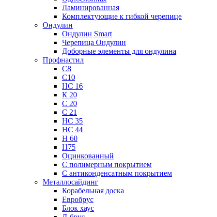
Ламинированная
Комплектующие к гибкой черепице
Ондулин
Ондулин Smart
Черепица Ондулин
Доборные элементы для ондулина
Профнастил
С8
С10
НС 16
К 20
С 20
С 21
НС 35
НС 44
Н 60
Н75
Оцинкованный
С полимерным покрытием
С антиконденсатным покрытием
Металлосайдинг
Корабельная доска
Евробрус
Блок хаус
Л-брус