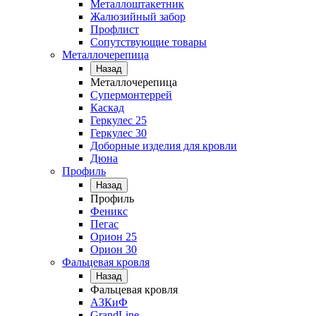
Металлоштакетник
Жалюзийный забор
Профлист
Сопутствующие товары
Металлочерепица
Назад
Металлочерепица
Супермонтеррей
Каскад
Геркулес 25
Геркулес 30
Доборные изделия для кровли
Дюна
Профиль
Назад
Профиль
Феникс
Пегас
Орион 25
Орион 30
Фальцевая кровля
Назад
Фальцевая кровля
АЗКиФ
GrandLine