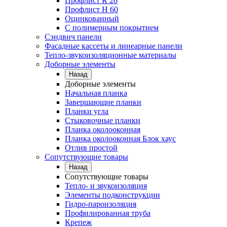
Профлист К 20
Профлист Н 60
Оцинкованный
С полимерным покрытием
Сэндвич панели
Фасадные кассеты и линеарные панели
Тепло-звукоизоляционные материалы
Доборные элементы
Назад
Доборные элементы
Начальная планка
Завершающие планки
Планки угла
Стыковочные планки
Планка околооконная
Планка околооконная Блок хаус
Отлив простой
Сопутствующие товары
Назад
Сопутствующие товары
Тепло- и звукоизоляция
Элементы подконструкции
Гидро-пароизоляция
Профилированная труба
Крепеж