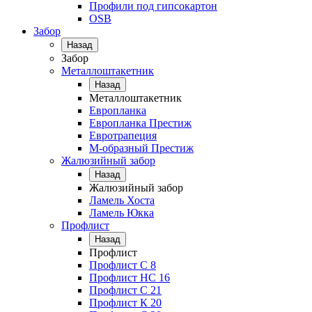
Профили под гипсокартон
OSB
Забор
Назад
Забор
Металлоштакетник
Назад
Металлоштакетник
Европланка
Европланка Престиж
Евротрапеция
М-образный Престиж
Жалюзийный забор
Назад
Жалюзийный забор
Ламель Хоста
Ламель Юкка
Профлист
Назад
Профлист
Профлист С 8
Профлист НС 16
Профлист C 21
Профлист К 20