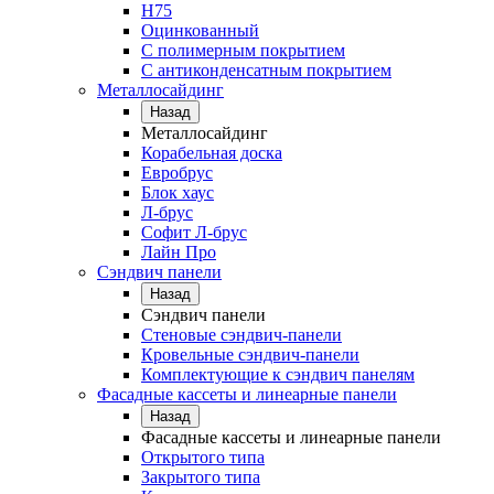
Н75
Оцинкованный
С полимерным покрытием
С антиконденсатным покрытием
Металлосайдинг
Назад
Металлосайдинг
Корабельная доска
Евробрус
Блок хаус
Л-брус
Софит Л-брус
Лайн Про
Сэндвич панели
Назад
Сэндвич панели
Стеновые сэндвич-панели
Кровельные сэндвич-панели
Комплектующие к сэндвич панелям
Фасадные кассеты и линеарные панели
Назад
Фасадные кассеты и линеарные панели
Открытого типа
Закрытого типа