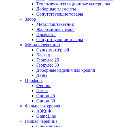
Тепло-звукоизоляционные материалы
Доборные элементы
Сопутствующие товары
Забор
Металлоштакетник
Жалюзийный забор
Профлист
Сопутствующие товары
Металлочерепица
Супермонтеррей
Каскад
Геркулес 25
Геркулес 30
Доборные изделия для кровли
Дюна
Профиль
Феникс
Пегас
Орион 25
Орион 30
Фальцевая кровля
АЗКиФ
GrandLine
Гибкая черепица
Однослойная