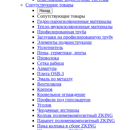
Сопутствующие товары
Назад
Сопутствующие товары
Гидро-пароизоляционные материалы
Тепло-звукоизоляционные материалы
Профилированная труба
Заглушки на профилированную трубу
Элементы подконструкции
Уплотнитель
Пены, герметики, ленты
Проволока
Сетка рабица
Арматура
Плита OSB-3
Эмаль по металлу
Вентиляция
Крепеж
Кровельное ограждение
Профили под гипсокартон
Уголок
Чердачные лестницы
Колпак полимеркомпозитный ZKING
Парапет полимеркомпозитный ZKING
Пика колпака в сборе ZKING