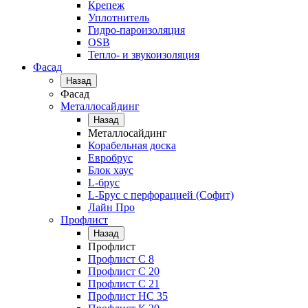
Крепеж
Уплотнитель
Гидро-пароизоляция
OSB
Тепло- и звукоизоляция
Фасад
Назад
Фасад
Металлосайдинг
Назад
Металлосайдинг
Корабельная доска
Евробрус
Блок хаус
L-брус
L-Брус с перфорацией (Софит)
Лайн Про
Профлист
Назад
Профлист
Профлист С 8
Профлист С 20
Профлист C 21
Профлист НС 35