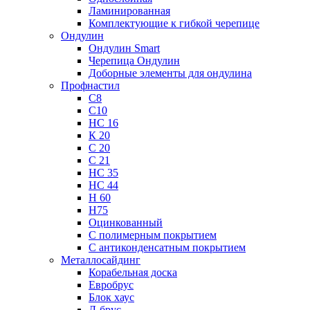
Ламинированная
Комплектующие к гибкой черепице
Ондулин
Ондулин Smart
Черепица Ондулин
Доборные элементы для ондулина
Профнастил
С8
С10
НС 16
К 20
С 20
С 21
НС 35
НС 44
Н 60
Н75
Оцинкованный
С полимерным покрытием
С антиконденсатным покрытием
Металлосайдинг
Корабельная доска
Евробрус
Блок хаус
Л-брус