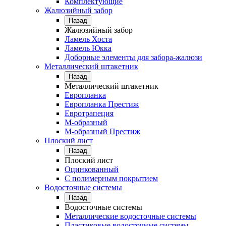
Комплектующие
Жалюзийный забор
Назад
Жалюзийный забор
Ламель Хоста
Ламель Юкка
Доборные элементы для забора-жалюзи
Металлический штакетник
Назад
Металлический штакетник
Европланка
Европланка Престиж
Евротрапеция
М-образный
М-образный Престиж
Плоский лист
Назад
Плоский лист
Оцинкованный
С полимерным покрытием
Водосточные системы
Назад
Водосточные системы
Металлические водосточные системы
Пластиковые водосточные системы