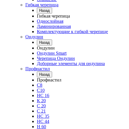
Гибкая черепица
Назад
Гибкая черепица
Однослойная
Ламинированная
Комплектующие к гибкой черепице
Ондулин
Назад
Ондулин
Ондулин Smart
Черепица Ондулин
Доборные элементы для ондулина
Профнастил
Назад
Профнастил
С8
С10
НС 16
К 20
С 20
С 21
НС 35
НС 44
Н 60