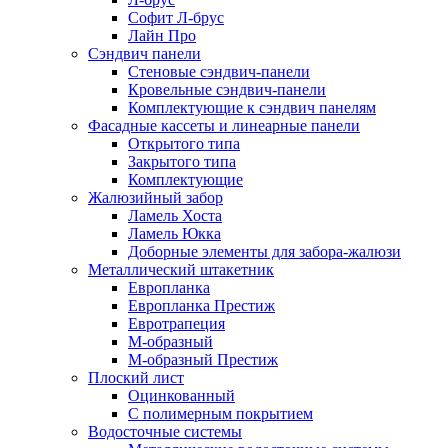
Софит Л-брус
Лайн Про
Сэндвич панели
Стеновые сэндвич-панели
Кровельные сэндвич-панели
Комплектующие к сэндвич панелям
Фасадные кассеты и линеарные панели
Открытого типа
Закрытого типа
Комплектующие
Жалюзийный забор
Ламель Хоста
Ламель Юкка
Доборные элементы для забора-жалюзи
Металлический штакетник
Европланка
Европланка Престиж
Евротрапеция
М-образный
М-образный Престиж
Плоский лист
Оцинкованный
С полимерным покрытием
Водосточные системы