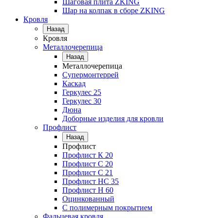
Шаговая плита ZKING
Шар на колпак в сборе ZKING
Кровля
Назад
Кровля
Металлочерепица
Назад
Металлочерепица
Супермонтеррей
Каскад
Геркулес 25
Геркулес 30
Дюна
Доборные изделия для кровли
Профлист
Назад
Профлист
Профлист К 20
Профлист С 20
Профлист C 21
Профлист НС 35
Профлист Н 60
Оцинкованный
С полимерным покрытием
Фальцевая кровля