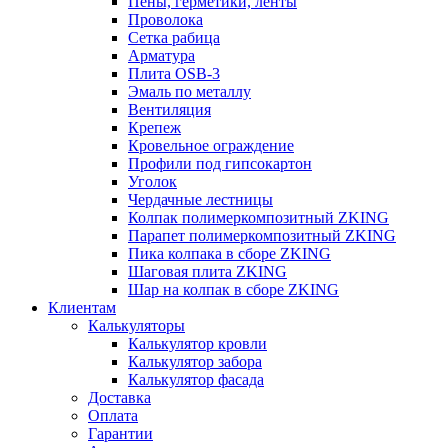
Пены, герметики, ленты
Проволока
Сетка рабица
Арматура
Плита OSB-3
Эмаль по металлу
Вентиляция
Крепеж
Кровельное ограждение
Профили под гипсокартон
Уголок
Чердачные лестницы
Колпак полимеркомпозитный ZKING
Парапет полимеркомпозитный ZKING
Пика колпака в сборе ZKING
Шаговая плита ZKING
Шар на колпак в сборе ZKING
Клиентам
Калькуляторы
Калькулятор кровли
Калькулятор забора
Калькулятор фасада
Доставка
Оплата
Гарантии