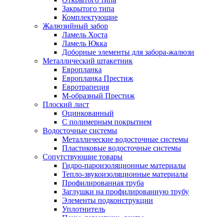
Закрытого типа
Комплектующие
Жалюзийный забор
Ламель Хоста
Ламель Юкка
Доборные элементы для забора-жалюзи
Металлический штакетник
Европланка
Европланка Престиж
Евротрапеция
М-образный Престиж
Плоский лист
Оцинкованный
С полимерным покрытием
Водосточные системы
Металлические водосточные системы
Пластиковые водосточные системы
Сопутствующие товары
Гидро-пароизоляционные материалы
Тепло-звукоизоляционные материалы
Профилированная труба
Заглушки на профилированную трубу
Элементы подконструкции
Уплотнитель