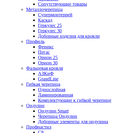
Сопутствующие товары
Металлочерепица
Супермонтеррей
Каскад
Геркулес 25
Геркулес 30
Доборные изделия для кровли
Профиль
Феникс
Пегас
Орион 25
Орион 30
Фальцевая кровля
АЗКиФ
GrandLine
Гибкая черепица
Однослойная
Ламинированная
Комплектующие к гибкой черепице
Ондулин
Ондулин Smart
Черепица Ондулин
Доборные элементы для ондулина
Профнастил
С8