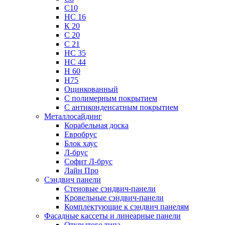
С10
НС 16
К 20
С 20
С 21
НС 35
НС 44
Н 60
Н75
Оцинкованный
С полимерным покрытием
С антиконденсатным покрытием
Металлосайдинг
Корабельная доска
Евробрус
Блок хаус
Л-брус
Софит Л-брус
Лайн Про
Сэндвич панели
Стеновые сэндвич-панели
Кровельные сэндвич-панели
Комплектующие к сэндвич панелям
Фасадные кассеты и линеарные панели
Открытого типа