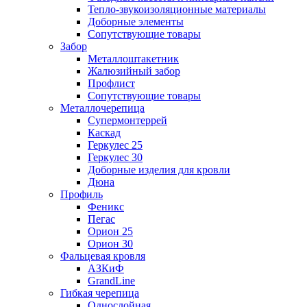
Тепло-звукоизоляционные материалы
Доборные элементы
Сопутствующие товары
Забор
Металлоштакетник
Жалюзийный забор
Профлист
Сопутствующие товары
Металлочерепица
Супермонтеррей
Каскад
Геркулес 25
Геркулес 30
Доборные изделия для кровли
Дюна
Профиль
Феникс
Пегас
Орион 25
Орион 30
Фальцевая кровля
АЗКиФ
GrandLine
Гибкая черепица
Однослойная