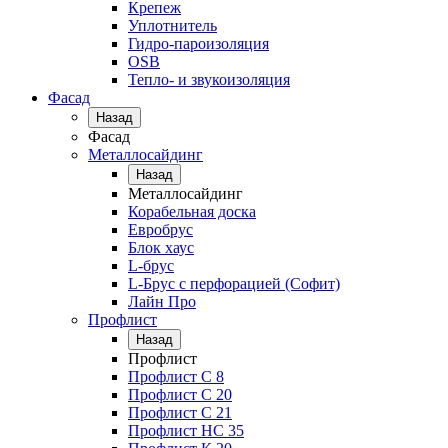
Крепеж
Уплотнитель
Гидро-пароизоляция
OSB
Тепло- и звукоизоляция
Фасад
Назад
Фасад
Металлосайдинг
Назад
Металлосайдинг
Корабельная доска
Евробрус
Блок хаус
L-брус
L-Брус с перфорацией (Софит)
Лайн Про
Профлист
Назад
Профлист
Профлист С 8
Профлист С 20
Профлист C 21
Профлист НС 35