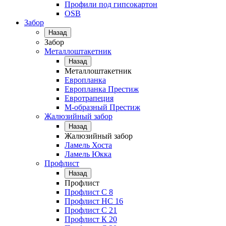
Профили под гипсокартон
OSB
Забор
Назад
Забор
Металлоштакетник
Назад
Металлоштакетник
Европланка
Европланка Престиж
Евротрапеция
М-образный Престиж
Жалюзийный забор
Назад
Жалюзийный забор
Ламель Хоста
Ламель Юкка
Профлист
Назад
Профлист
Профлист С 8
Профлист НС 16
Профлист C 21
Профлист К 20