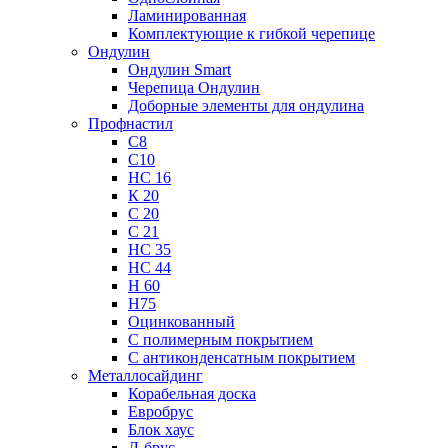
Ламинированная
Комплектующие к гибкой черепице
Ондулин
Ондулин Smart
Черепица Ондулин
Доборные элементы для ондулина
Профнастил
С8
С10
НС 16
К 20
С 20
С 21
НС 35
НС 44
Н 60
Н75
Оцинкованный
С полимерным покрытием
С антиконденсатным покрытием
Металлосайдинг
Корабельная доска
Евробрус
Блок хаус
Л-брус