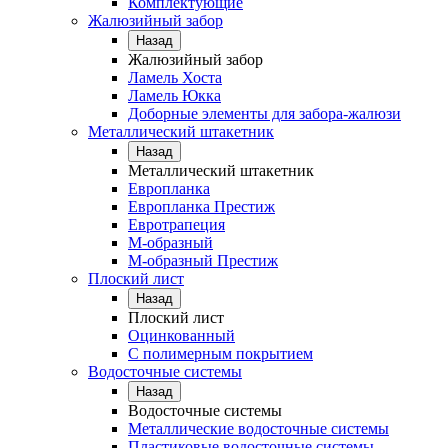
Комплектующие
Жалюзийный забор
Назад
Жалюзийный забор
Ламель Хоста
Ламель Юкка
Доборные элементы для забора-жалюзи
Металлический штакетник
Назад
Металлический штакетник
Европланка
Европланка Престиж
Евротрапеция
М-образный
М-образный Престиж
Плоский лист
Назад
Плоский лист
Оцинкованный
С полимерным покрытием
Водосточные системы
Назад
Водосточные системы
Металлические водосточные системы
Пластиковые водосточные системы