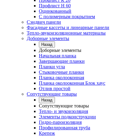
Профлист К 20
Профлист Н 60
Оцинкованный
С полимерным покрытием
Сэндвич панели
Фасадные кассеты и линеарные панели
Тепло-звукоизоляционные материалы
Доборные элементы
Назад
Доборные элементы
Начальная планка
Завершающие планки
Планки угла
Стыковочные планки
Планка околооконная
Планка околооконная Блок хаус
Отлив простой
Сопутствующие товары
Назад
Сопутствующие товары
Тепло- и звукоизоляция
Элементы подконструкции
Гидро-пароизоляция
Профилированная труба
Крепеж