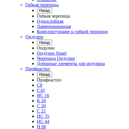
Гибкая черепица
Назад
Гибкая черепица
Однослойная
Ламинированная
Комплектующие к гибкой черепице
Ондулин
Назад
Ондулин
Ондулин Smart
Черепица Ондулин
Доборные элементы для ондулина
Профнастил
Назад
Профнастил
С8
С10
НС 16
К 20
С 20
С 21
НС 35
НС 44
Н 60