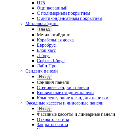
Н75
Оцинкованный
С полимерным покрытием
С антиконденсатным покрытием
Металлосайдинг
Назад
Металлосайдинг
Корабельная доска
Евробрус
Блок хаус
Л-брус
Софит Л-брус
Лайн Про
Сэндвич панели
Назад
Сэндвич панели
Стеновые сэндвич-панели
Кровельные сэндвич-панели
Комплектующие к сэндвич панелям
Фасадные кассеты и линеарные панели
Назад
Фасадные кассеты и линеарные панели
Открытого типа
Закрытого типа