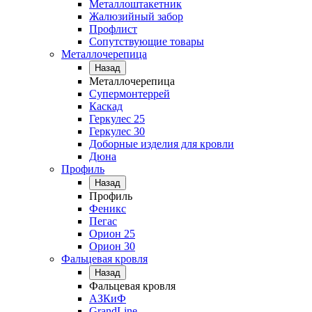
Металлоштакетник
Жалюзийный забор
Профлист
Сопутствующие товары
Металлочерепица
Назад
Металлочерепица
Супермонтеррей
Каскад
Геркулес 25
Геркулес 30
Доборные изделия для кровли
Дюна
Профиль
Назад
Профиль
Феникс
Пегас
Орион 25
Орион 30
Фальцевая кровля
Назад
Фальцевая кровля
АЗКиФ
GrandLine