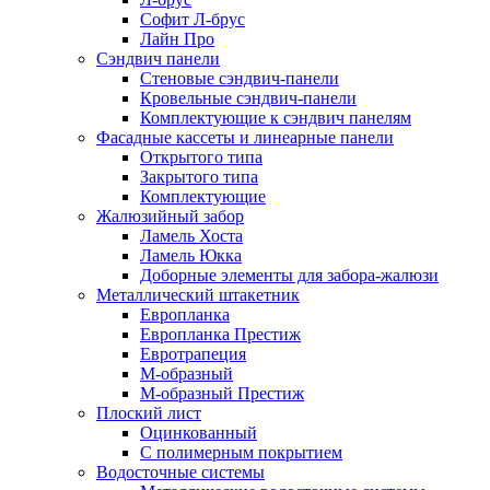
Софит Л-брус
Лайн Про
Сэндвич панели
Стеновые сэндвич-панели
Кровельные сэндвич-панели
Комплектующие к сэндвич панелям
Фасадные кассеты и линеарные панели
Открытого типа
Закрытого типа
Комплектующие
Жалюзийный забор
Ламель Хоста
Ламель Юкка
Доборные элементы для забора-жалюзи
Металлический штакетник
Европланка
Европланка Престиж
Евротрапеция
М-образный
М-образный Престиж
Плоский лист
Оцинкованный
С полимерным покрытием
Водосточные системы