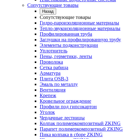
Сопутствующие товары
Назад
Сопутствующие товары
Гидро-пароизоляционные материалы
Тепло-звукоизоляционные материалы
Профилированная труба
Заглушки на профилированную трубу
Элементы подконструкции
Уплотнитель
Пены, герметики, ленты
Проволока
Сетка рабица
Арматура
Плита OSB-3
Эмаль по металлу
Вентиляция
Крепеж
Кровельное ограждение
Профили под гипсокартон
Уголок
Чердачные лестницы
Колпак полимеркомпозитный ZKING
Парапет полимеркомпозитный ZKING
Пика колпака в сборе ZKING