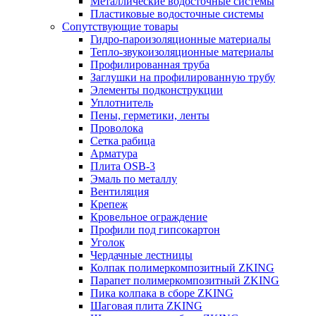
Металлические водосточные системы
Пластиковые водосточные системы
Сопутствующие товары
Гидро-пароизоляционные материалы
Тепло-звукоизоляционные материалы
Профилированная труба
Заглушки на профилированную трубу
Элементы подконструкции
Уплотнитель
Пены, герметики, ленты
Проволока
Сетка рабица
Арматура
Плита OSB-3
Эмаль по металлу
Вентиляция
Крепеж
Кровельное ограждение
Профили под гипсокартон
Уголок
Чердачные лестницы
Колпак полимеркомпозитный ZKING
Парапет полимеркомпозитный ZKING
Пика колпака в сборе ZKING
Шаговая плита ZKING