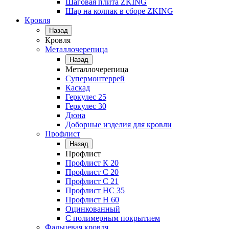
Шаговая плита ZKING
Шар на колпак в сборе ZKING
Кровля
Назад
Кровля
Металлочерепица
Назад
Металлочерепица
Супермонтеррей
Каскад
Геркулес 25
Геркулес 30
Дюна
Доборные изделия для кровли
Профлист
Назад
Профлист
Профлист К 20
Профлист С 20
Профлист C 21
Профлист НС 35
Профлист Н 60
Оцинкованный
С полимерным покрытием
Фальцевая кровля