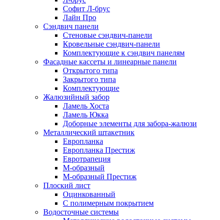
Софит Л-брус
Лайн Про
Сэндвич панели
Стеновые сэндвич-панели
Кровельные сэндвич-панели
Комплектующие к сэндвич панелям
Фасадные кассеты и линеарные панели
Открытого типа
Закрытого типа
Комплектующие
Жалюзийный забор
Ламель Хоста
Ламель Юкка
Доборные элементы для забора-жалюзи
Металлический штакетник
Европланка
Европланка Престиж
Евротрапеция
М-образный
М-образный Престиж
Плоский лист
Оцинкованный
С полимерным покрытием
Водосточные системы