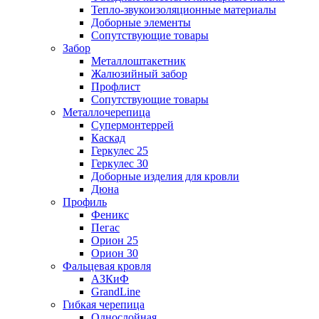
Тепло-звукоизоляционные материалы
Доборные элементы
Сопутствующие товары
Забор
Металлоштакетник
Жалюзийный забор
Профлист
Сопутствующие товары
Металлочерепица
Супермонтеррей
Каскад
Геркулес 25
Геркулес 30
Доборные изделия для кровли
Дюна
Профиль
Феникс
Пегас
Орион 25
Орион 30
Фальцевая кровля
АЗКиФ
GrandLine
Гибкая черепица
Однослойная