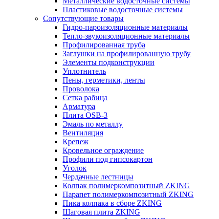
Металлические водосточные системы
Пластиковые водосточные системы
Сопутствующие товары
Гидро-пароизоляционные материалы
Тепло-звукоизоляционные материалы
Профилированная труба
Заглушки на профилированную трубу
Элементы подконструкции
Уплотнитель
Пены, герметики, ленты
Проволока
Сетка рабица
Арматура
Плита OSB-3
Эмаль по металлу
Вентиляция
Крепеж
Кровельное ограждение
Профили под гипсокартон
Уголок
Чердачные лестницы
Колпак полимеркомпозитный ZKING
Парапет полимеркомпозитный ZKING
Пика колпака в сборе ZKING
Шаговая плита ZKING