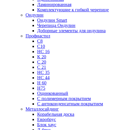
Ламинированная
Комплектующие к гибкой черепице
Ондулин
Ондулин Smart
Черепица Ондулин
Доборные элементы для ондулина
Профнастил
С8
С10
НС 16
К 20
С 20
С 21
НС 35
НС 44
Н 60
Н75
Оцинкованный
С полимерным покрытием
С антиконденсатным покрытием
Металлосайдинг
Корабельная доска
Евробрус
Блок хаус
Л-брус