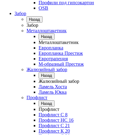
Профили под гипсокартон
OSB
Забор
Назад
Забор
Металлоштакетник
Назад
Металлоштакетник
Европланка
Европланка Престиж
Евротрапеция
М-образный Престиж
Жалюзийный забор
Назад
Жалюзийный забор
Ламель Хоста
Ламель Юкка
Профлист
Назад
Профлист
Профлист С 8
Профлист НС 16
Профлист C 21
Профлист К 20