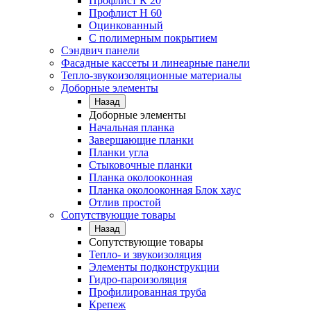
Профлист К 20
Профлист Н 60
Оцинкованный
С полимерным покрытием
Сэндвич панели
Фасадные кассеты и линеарные панели
Тепло-звукоизоляционные материалы
Доборные элементы
Назад
Доборные элементы
Начальная планка
Завершающие планки
Планки угла
Стыковочные планки
Планка околооконная
Планка околооконная Блок хаус
Отлив простой
Сопутствующие товары
Назад
Сопутствующие товары
Тепло- и звукоизоляция
Элементы подконструкции
Гидро-пароизоляция
Профилированная труба
Крепеж