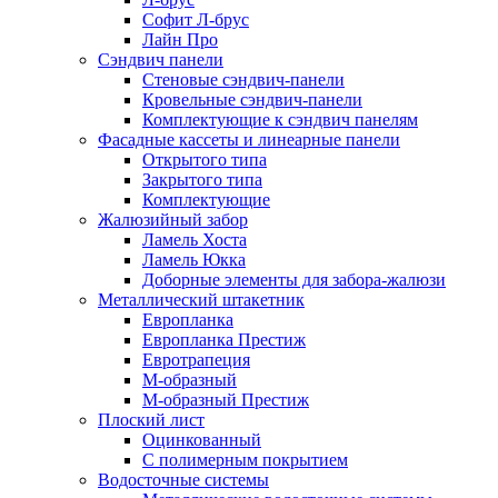
Софит Л-брус
Лайн Про
Сэндвич панели
Стеновые сэндвич-панели
Кровельные сэндвич-панели
Комплектующие к сэндвич панелям
Фасадные кассеты и линеарные панели
Открытого типа
Закрытого типа
Комплектующие
Жалюзийный забор
Ламель Хоста
Ламель Юкка
Доборные элементы для забора-жалюзи
Металлический штакетник
Европланка
Европланка Престиж
Евротрапеция
М-образный
М-образный Престиж
Плоский лист
Оцинкованный
С полимерным покрытием
Водосточные системы