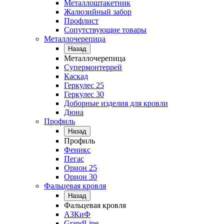
Металлоштакетник
Жалюзийный забор
Профлист
Сопутствующие товары
Металлочерепица
Назад
Металлочерепица
Супермонтеррей
Каскад
Геркулес 25
Геркулес 30
Доборные изделия для кровли
Дюна
Профиль
Назад
Профиль
Феникс
Пегас
Орион 25
Орион 30
Фальцевая кровля
Назад
Фальцевая кровля
АЗКиФ
GrandLine