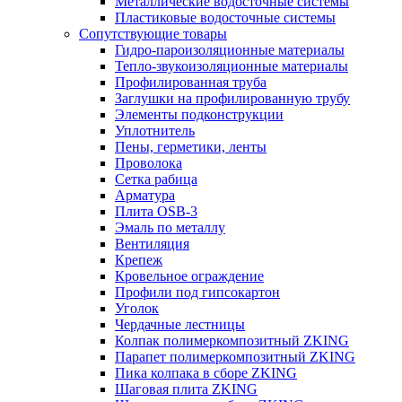
Металлические водосточные системы
Пластиковые водосточные системы
Сопутствующие товары
Гидро-пароизоляционные материалы
Тепло-звукоизоляционные материалы
Профилированная труба
Заглушки на профилированную трубу
Элементы подконструкции
Уплотнитель
Пены, герметики, ленты
Проволока
Сетка рабица
Арматура
Плита OSB-3
Эмаль по металлу
Вентиляция
Крепеж
Кровельное ограждение
Профили под гипсокартон
Уголок
Чердачные лестницы
Колпак полимеркомпозитный ZKING
Парапет полимеркомпозитный ZKING
Пика колпака в сборе ZKING
Шаговая плита ZKING