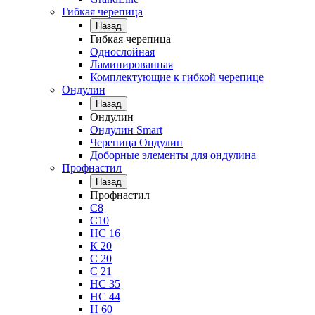
Гибкая черепица
Назад
Гибкая черепица
Однослойная
Ламинированная
Комплектующие к гибкой черепице
Ондулин
Назад
Ондулин
Ондулин Smart
Черепица Ондулин
Доборные элементы для ондулина
Профнастил
Назад
Профнастил
С8
С10
НС 16
К 20
С 20
С 21
НС 35
НС 44
Н 60