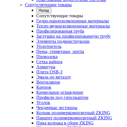
Сопутствующие товары
Назад
Сопутствующие товары
Гидро-пароизоляционные материалы
Тепло-звукоизоляционные материалы
Профилированная труба
Заглушки на профилированную трубу
Элементы подконструкции
Уплотнитель
Пены, герметики, ленты
Проволока
Сетка рабица
Арматура
Плита OSB-3
Эмаль по металлу
Вентиляция
Крепеж
Кровельное ограждение
Профили под гипсокартон
Уголок
Чердачные лестницы
Колпак полимеркомпозитный ZKING
Парапет полимеркомпозитный ZKING
Пика колпака в сборе ZKING