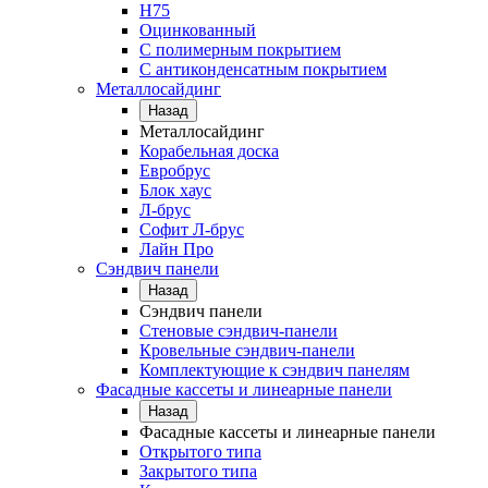
Н75
Оцинкованный
С полимерным покрытием
С антиконденсатным покрытием
Металлосайдинг
Назад
Металлосайдинг
Корабельная доска
Евробрус
Блок хаус
Л-брус
Софит Л-брус
Лайн Про
Сэндвич панели
Назад
Сэндвич панели
Стеновые сэндвич-панели
Кровельные сэндвич-панели
Комплектующие к сэндвич панелям
Фасадные кассеты и линеарные панели
Назад
Фасадные кассеты и линеарные панели
Открытого типа
Закрытого типа