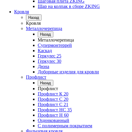
Шаговая плита ZKING
Шар на колпак в сборе ZKING
Кровля
Назад
Кровля
Металлочерепица
Назад
Металлочерепица
Супермонтеррей
Каскад
Геркулес 25
Геркулес 30
Дюна
Доборные изделия для кровли
Профлист
Назад
Профлист
Профлист К 20
Профлист С 20
Профлист C 21
Профлист НС 35
Профлист Н 60
Оцинкованный
С полимерным покрытием
Фальцевая кровля