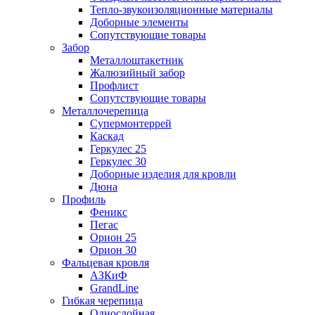
Тепло-звукоизоляционные материалы
Доборные элементы
Сопутствующие товары
Забор
Металлоштакетник
Жалюзийный забор
Профлист
Сопутствующие товары
Металлочерепица
Супермонтеррей
Каскад
Геркулес 25
Геркулес 30
Доборные изделия для кровли
Дюна
Профиль
Феникс
Пегас
Орион 25
Орион 30
Фальцевая кровля
АЗКиФ
GrandLine
Гибкая черепица
Однослойная