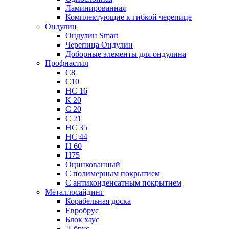
Ламинированная
Комплектующие к гибкой черепице
Ондулин
Ондулин Smart
Черепица Ондулин
Доборные элементы для ондулина
Профнастил
С8
С10
НС 16
К 20
С 20
С 21
НС 35
НС 44
Н 60
Н75
Оцинкованный
С полимерным покрытием
С антиконденсатным покрытием
Металлосайдинг
Корабельная доска
Евробрус
Блок хаус
Л-брус