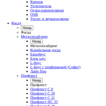
Крепеж
Уплотнитель
Гидро-пароизоляция
OSB
Тепло- и звукоизоляция
Фасад
Назад
Фасад
Металлосайдинг
Назад
Металлосайдинг
Корабельная доска
Евробрус
Блок хаус
L-брус
L-Брус с перфорацией (Софит)
Лайн Про
Профлист
Назад
Профлист
Профлист С 8
Профлист С 20
Профлист C 21
Профлист НС 35