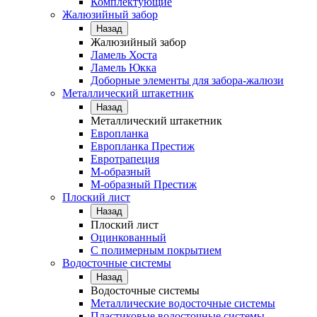
Комплектующие
Жалюзийный забор
Назад
Жалюзийный забор
Ламель Хоста
Ламель Юкка
Доборные элементы для забора-жалюзи
Металлический штакетник
Назад
Металлический штакетник
Европланка
Европланка Престиж
Евротрапеция
М-образный
М-образный Престиж
Плоский лист
Назад
Плоский лист
Оцинкованный
С полимерным покрытием
Водосточные системы
Назад
Водосточные системы
Металлические водосточные системы
Пластиковые водосточные системы