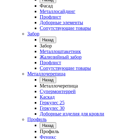
Фасад
Металлосайдинг
Профлист
Доборные элементы
Сопутствующие товары
Забор
Назад
Забор
Металлоштакетник
Жалюзийный забор
Профлист
Сопутствующие товары
Металлочерепица
Назад
Металлочерепица
Супермонтеррей
Каскад
Геркулес 25
Геркулес 30
Доборные изделия для кровли
Профиль
Назад
Профиль
Феникс