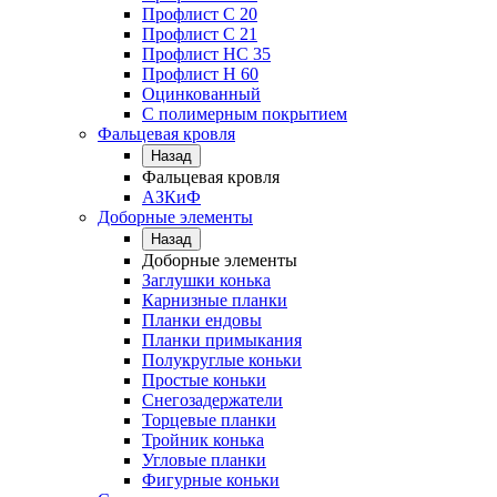
Профлист С 20
Профлист C 21
Профлист НС 35
Профлист Н 60
Оцинкованный
С полимерным покрытием
Фальцевая кровля
Назад
Фальцевая кровля
АЗКиФ
Доборные элементы
Назад
Доборные элементы
Заглушки конька
Карнизные планки
Планки ендовы
Планки примыкания
Полукруглые коньки
Простые коньки
Снегозадержатели
Торцевые планки
Тройник конька
Угловые планки
Фигурные коньки