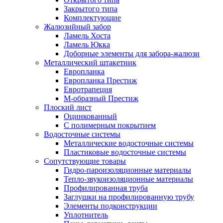
Закрытого типа
Комплектующие
Жалюзийный забор
Ламель Хоста
Ламель Юкка
Доборные элементы для забора-жалюзи
Металлический штакетник
Европланка
Европланка Престиж
Евротрапеция
М-образный Престиж
Плоский лист
Оцинкованный
С полимерным покрытием
Водосточные системы
Металлические водосточные системы
Пластиковые водосточные системы
Сопутствующие товары
Гидро-пароизоляционные материалы
Тепло-звукоизоляционные материалы
Профилированная труба
Заглушки на профилированную трубу
Элементы подконструкции
Уплотнитель