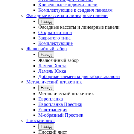
Кровельные сэндвич-панели
Комплектующие к сэндвич панелям
Фасадные кассеты и линеарные панели
Назад
Фасадные кассеты и линеарные панели
Открытого типа
Закрытого типа
Комплектующие
Жалюзийный забор
Назад
Жалюзийный забор
Ламель Хоста
Ламель Юкка
Доборные элементы для забора-жалюзи
Металлический штакетник
Назад
Металлический штакетник
Европланка
Европланка Престиж
Евротрапеция
М-образный Престиж
Плоский лист
Назад
Плоский лист