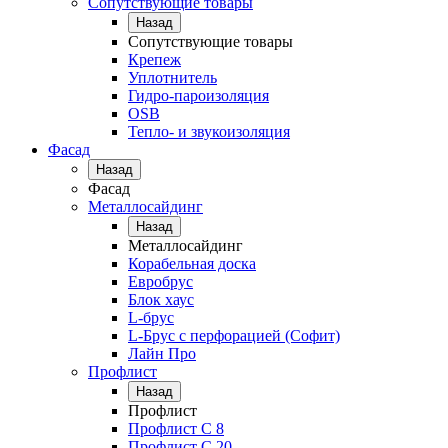
Сопутствующие товары
Назад
Сопутствующие товары
Крепеж
Уплотнитель
Гидро-пароизоляция
OSB
Тепло- и звукоизоляция
Фасад
Назад
Фасад
Металлосайдинг
Назад
Металлосайдинг
Корабельная доска
Евробрус
Блок хаус
L-брус
L-Брус с перфорацией (Софит)
Лайн Про
Профлист
Назад
Профлист
Профлист С 8
Профлист С 20