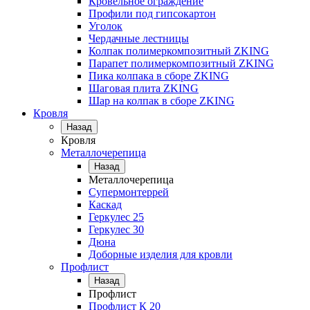
Кровельное ограждение
Профили под гипсокартон
Уголок
Чердачные лестницы
Колпак полимеркомпозитный ZKING
Парапет полимеркомпозитный ZKING
Пика колпака в сборе ZKING
Шаговая плита ZKING
Шар на колпак в сборе ZKING
Кровля
Назад
Кровля
Металлочерепица
Назад
Металлочерепица
Супермонтеррей
Каскад
Геркулес 25
Геркулес 30
Дюна
Доборные изделия для кровли
Профлист
Назад
Профлист
Профлист К 20