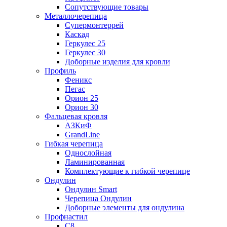
Сопутствующие товары
Металлочерепица
Супермонтеррей
Каскад
Геркулес 25
Геркулес 30
Доборные изделия для кровли
Профиль
Феникс
Пегас
Орион 25
Орион 30
Фальцевая кровля
АЗКиФ
GrandLine
Гибкая черепица
Однослойная
Ламинированная
Комплектующие к гибкой черепице
Ондулин
Ондулин Smart
Черепица Ондулин
Доборные элементы для ондулина
Профнастил
С8