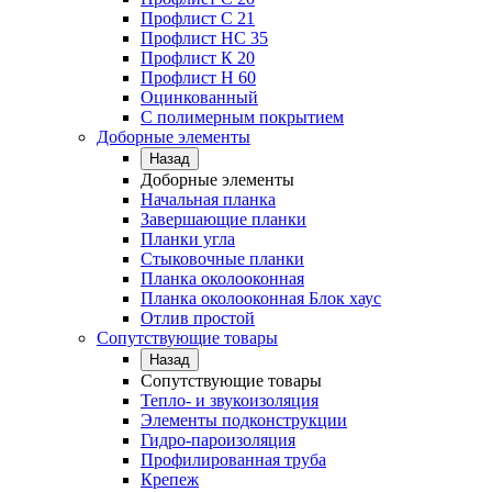
Профлист C 21
Профлист НС 35
Профлист К 20
Профлист Н 60
Оцинкованный
С полимерным покрытием
Доборные элементы
Назад
Доборные элементы
Начальная планка
Завершающие планки
Планки угла
Стыковочные планки
Планка околооконная
Планка околооконная Блок хаус
Отлив простой
Сопутствующие товары
Назад
Сопутствующие товары
Тепло- и звукоизоляция
Элементы подконструкции
Гидро-пароизоляция
Профилированная труба
Крепеж