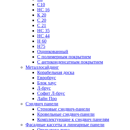
С10
НС 16
К 20
С 20
С 21
НС 35
НС 44
Н 60
Н75
Оцинкованный
С полимерным покрытием
С антиконденсатным покрытием
Металлосайдинг
Корабельная доска
Евробрус
Блок хаус
Л-брус
Софит Л-брус
Лайн Про
Сэндвич панели
Стеновые сэндвич-панели
Кровельные сэндвич-панели
Комплектующие к сэндвич панелям
Фасадные кассеты и линеарные панели
Открытого типа