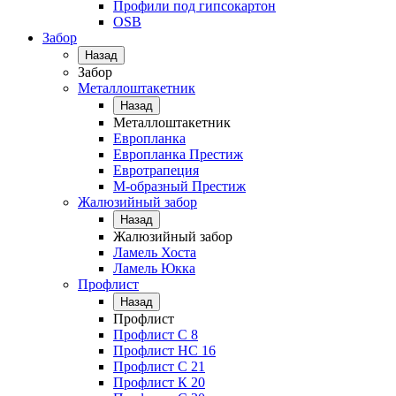
Профили под гипсокартон
OSB
Забор
Назад
Забор
Металлоштакетник
Назад
Металлоштакетник
Европланка
Европланка Престиж
Евротрапеция
М-образный Престиж
Жалюзийный забор
Назад
Жалюзийный забор
Ламель Хоста
Ламель Юкка
Профлист
Назад
Профлист
Профлист С 8
Профлист НС 16
Профлист C 21
Профлист К 20