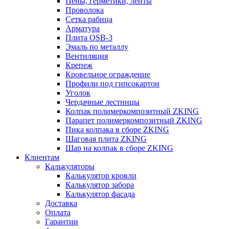
Пены, герметики, ленты
Проволока
Сетка рабица
Арматура
Плита OSB-3
Эмаль по металлу
Вентиляция
Крепеж
Кровельное ограждение
Профили под гипсокартон
Уголок
Чердачные лестницы
Колпак полимеркомпозитный ZKING
Парапет полимеркомпозитный ZKING
Пика колпака в сборе ZKING
Шаговая плита ZKING
Шар на колпак в сборе ZKING
Клиентам
Калькуляторы
Калькулятор кровли
Калькулятор забора
Калькулятор фасада
Доставка
Оплата
Гарантии