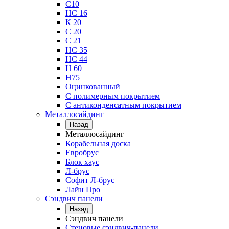
С10
НС 16
К 20
С 20
С 21
НС 35
НС 44
Н 60
Н75
Оцинкованный
С полимерным покрытием
С антиконденсатным покрытием
Металлосайдинг
Назад
Металлосайдинг
Корабельная доска
Евробрус
Блок хаус
Л-брус
Софит Л-брус
Лайн Про
Сэндвич панели
Назад
Сэндвич панели
Стеновые сэндвич-панели