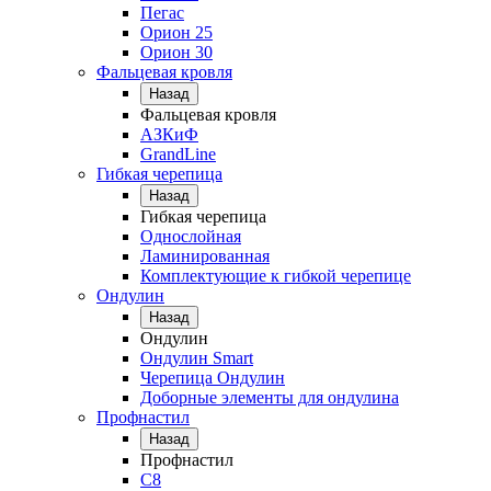
Пегас
Орион 25
Орион 30
Фальцевая кровля
Назад
Фальцевая кровля
АЗКиФ
GrandLine
Гибкая черепица
Назад
Гибкая черепица
Однослойная
Ламинированная
Комплектующие к гибкой черепице
Ондулин
Назад
Ондулин
Ондулин Smart
Черепица Ондулин
Доборные элементы для ондулина
Профнастил
Назад
Профнастил
С8