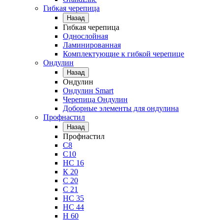
Гибкая черепица
Назад
Гибкая черепица
Однослойная
Ламинированная
Комплектующие к гибкой черепице
Ондулин
Назад
Ондулин
Ондулин Smart
Черепица Ондулин
Доборные элементы для ондулина
Профнастил
Назад
Профнастил
С8
С10
НС 16
К 20
С 20
С 21
НС 35
НС 44
Н 60