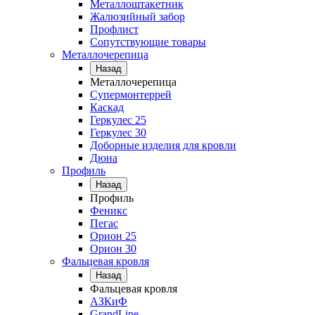
Металлоштакетник
Жалюзийный забор
Профлист
Сопутствующие товары
Металлочерепица
Назад
Металлочерепица
Супермонтеррей
Каскад
Геркулес 25
Геркулес 30
Доборные изделия для кровли
Дюна
Профиль
Назад
Профиль
Феникс
Пегас
Орион 25
Орион 30
Фальцевая кровля
Назад
Фальцевая кровля
АЗКиФ
GrandLine