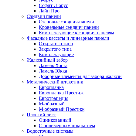
Софит Л-брус
Лайн Про
Сэндвич панели
Стеновые сэндвич-панели
Кровельные сэндвич-панели
Комплектующие к сэндвич панелям
Фасадные кассеты и линеарные панели
Открытого типа
Закрытого типа
Комплектующие
Жалюзийный забор
Ламель Хоста
Ламель Юкка
Доборные элементы для забора-жалюзи
Металлический штакетник
Европланка
Европланка Престиж
Евротрапеция
М-образный
М-образный Престиж
Плоский лист
Оцинкованный
С полимерным покрытием
Водосточные системы