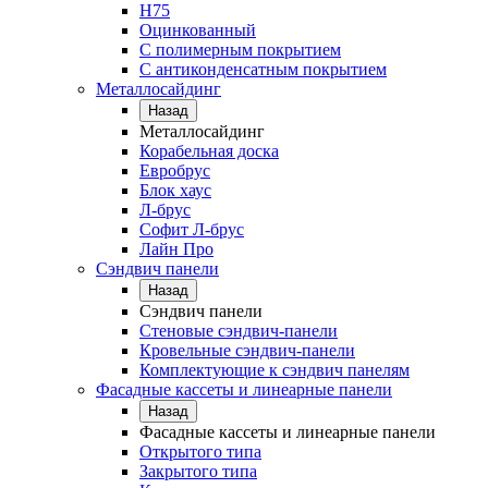
Н75
Оцинкованный
С полимерным покрытием
С антиконденсатным покрытием
Металлосайдинг
Назад
Металлосайдинг
Корабельная доска
Евробрус
Блок хаус
Л-брус
Софит Л-брус
Лайн Про
Сэндвич панели
Назад
Сэндвич панели
Стеновые сэндвич-панели
Кровельные сэндвич-панели
Комплектующие к сэндвич панелям
Фасадные кассеты и линеарные панели
Назад
Фасадные кассеты и линеарные панели
Открытого типа
Закрытого типа