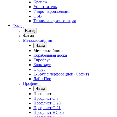
Крепеж
Уплотнитель
Гидро-пароизоляция
OSB
Тепло- и звукоизоляция
Фасад
Назад
Фасад
Металлосайдинг
Назад
Металлосайдинг
Корабельная доска
Евробрус
Блок хаус
L-брус
L-Брус с перфорацией (Софит)
Лайн Про
Профлист
Назад
Профлист
Профлист С 8
Профлист С 20
Профлист C 21
Профлист НС 35