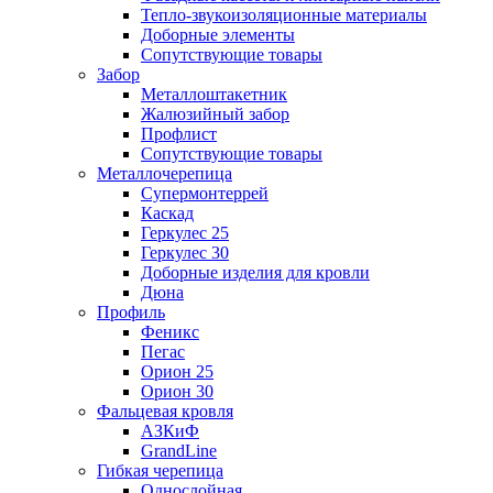
Тепло-звукоизоляционные материалы
Доборные элементы
Сопутствующие товары
Забор
Металлоштакетник
Жалюзийный забор
Профлист
Сопутствующие товары
Металлочерепица
Супермонтеррей
Каскад
Геркулес 25
Геркулес 30
Доборные изделия для кровли
Дюна
Профиль
Феникс
Пегас
Орион 25
Орион 30
Фальцевая кровля
АЗКиФ
GrandLine
Гибкая черепица
Однослойная