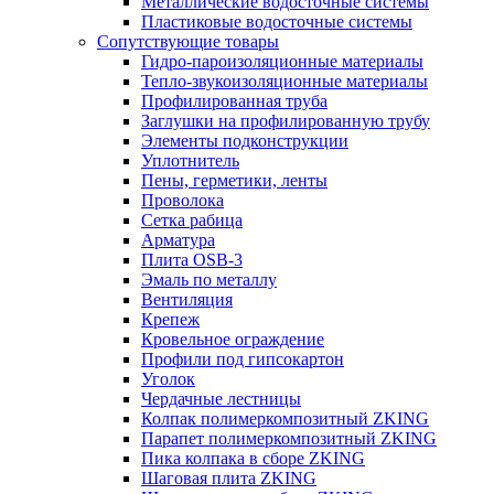
Металлические водосточные системы
Пластиковые водосточные системы
Сопутствующие товары
Гидро-пароизоляционные материалы
Тепло-звукоизоляционные материалы
Профилированная труба
Заглушки на профилированную трубу
Элементы подконструкции
Уплотнитель
Пены, герметики, ленты
Проволока
Сетка рабица
Арматура
Плита OSB-3
Эмаль по металлу
Вентиляция
Крепеж
Кровельное ограждение
Профили под гипсокартон
Уголок
Чердачные лестницы
Колпак полимеркомпозитный ZKING
Парапет полимеркомпозитный ZKING
Пика колпака в сборе ZKING
Шаговая плита ZKING