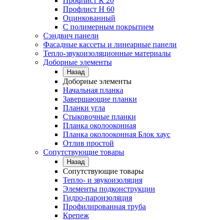
Профлист К 20
Профлист Н 60
Оцинкованный
С полимерным покрытием
Сэндвич панели
Фасадные кассеты и линеарные панели
Тепло-звукоизоляционные материалы
Доборные элементы
Назад
Доборные элементы
Начальная планка
Завершающие планки
Планки угла
Стыковочные планки
Планка околооконная
Планка околооконная Блок хаус
Отлив простой
Сопутствующие товары
Назад
Сопутствующие товары
Тепло- и звукоизоляция
Элементы подконструкции
Гидро-пароизоляция
Профилированная труба
Крепеж