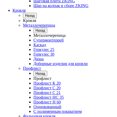
Шаговая плита ZKING
Шар на колпак в сборе ZKING
Кровля
Назад
Кровля
Металлочерепица
Назад
Металлочерепица
Супермонтеррей
Каскад
Геркулес 25
Геркулес 30
Дюна
Доборные изделия для кровли
Профлист
Назад
Профлист
Профлист К 20
Профлист С 20
Профлист C 21
Профлист НС 35
Профлист Н 60
Оцинкованный
С полимерным покрытием
Фальцевая кровля