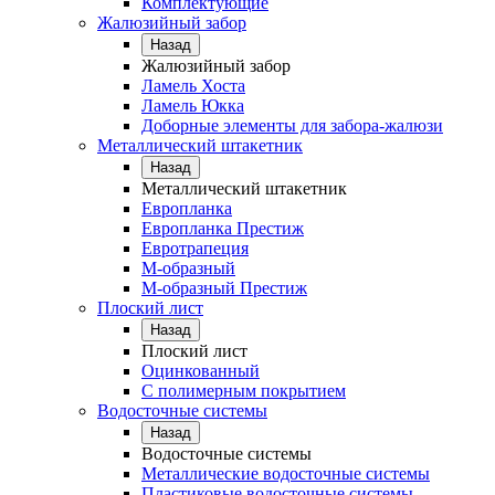
Комплектующие
Жалюзийный забор
Назад
Жалюзийный забор
Ламель Хоста
Ламель Юкка
Доборные элементы для забора-жалюзи
Металлический штакетник
Назад
Металлический штакетник
Европланка
Европланка Престиж
Евротрапеция
М-образный
М-образный Престиж
Плоский лист
Назад
Плоский лист
Оцинкованный
С полимерным покрытием
Водосточные системы
Назад
Водосточные системы
Металлические водосточные системы
Пластиковые водосточные системы