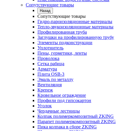
Сопутствующие товары
Назад
Сопутствующие товары
Гидро-пароизоляционные материалы
Тепло-звукоизоляционные материалы
Профилированная труба
Заглушки на профилированную трубу
Элементы подконструкции
Уплотнитель
Пены, герметики, ленты
Проволока
Сетка рабица
Арматура
Плита OSB-3
Эмаль по металлу
Вентиляция
Крепеж
Кровельное ограждение
Профили под гипсокартон
Уголок
Чердачные лестницы
Колпак полимеркомпозитный ZKING
Парапет полимеркомпозитный ZKING
Пика колпака в сборе ZKING