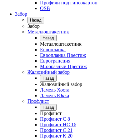
Профили под гипсокартон
OSB
Забор
Назад
Забор
Металлоштакетник
Назад
Металлоштакетник
Европланка
Европланка Престиж
Евротрапеция
М-образный Престиж
Жалюзийный забор
Назад
Жалюзийный забор
Ламель Хоста
Ламель Юкка
Профлист
Назад
Профлист
Профлист С 8
Профлист НС 16
Профлист C 21
Профлист К 20