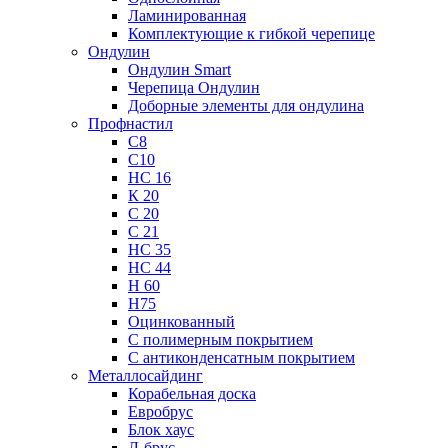
Ламинированная
Комплектующие к гибкой черепице
Ондулин
Ондулин Smart
Черепица Ондулин
Доборные элементы для ондулина
Профнастил
С8
С10
НС 16
К 20
С 20
С 21
НС 35
НС 44
Н 60
Н75
Оцинкованный
С полимерным покрытием
С антиконденсатным покрытием
Металлосайдинг
Корабельная доска
Евробрус
Блок хаус
Л-брус