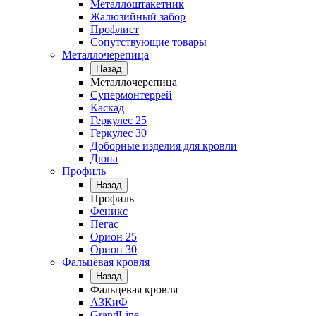
Металлоштакетник
Жалюзийный забор
Профлист
Сопутствующие товары
Металлочерепица
Назад
Металлочерепица
Супермонтеррей
Каскад
Геркулес 25
Геркулес 30
Доборные изделия для кровли
Дюна
Профиль
Назад
Профиль
Феникс
Пегас
Орион 25
Орион 30
Фальцевая кровля
Назад
Фальцевая кровля
АЗКиФ
GrandLine