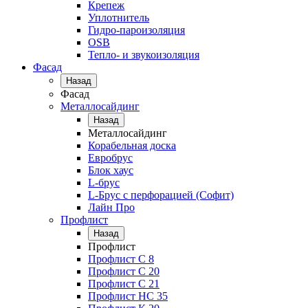
Крепеж
Уплотнитель
Гидро-пароизоляция
OSB
Тепло- и звукоизоляция
Фасад
Назад
Фасад
Металлосайдинг
Назад
Металлосайдинг
Корабельная доска
Евробрус
Блок хаус
L-брус
L-Брус с перфорацией (Софит)
Лайн Про
Профлист
Назад
Профлист
Профлист С 8
Профлист С 20
Профлист C 21
Профлист НС 35