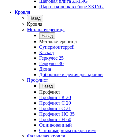
Шаговая плита ZKING
Шар на колпак в сборе ZKING
Кровля
Назад
Кровля
Металлочерепица
Назад
Металлочерепица
Супермонтеррей
Каскад
Геркулес 25
Геркулес 30
Дюна
Доборные изделия для кровли
Профлист
Назад
Профлист
Профлист К 20
Профлист С 20
Профлист C 21
Профлист НС 35
Профлист Н 60
Оцинкованный
С полимерным покрытием
Фальцевая кровля