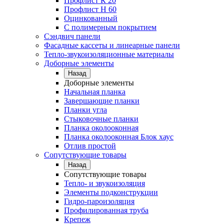
Профлист К 20
Профлист Н 60
Оцинкованный
С полимерным покрытием
Сэндвич панели
Фасадные кассеты и линеарные панели
Тепло-звукоизоляционные материалы
Доборные элементы
Назад
Доборные элементы
Начальная планка
Завершающие планки
Планки угла
Стыковочные планки
Планка околооконная
Планка околооконная Блок хаус
Отлив простой
Сопутствующие товары
Назад
Сопутствующие товары
Тепло- и звукоизоляция
Элементы подконструкции
Гидро-пароизоляция
Профилированная труба
Крепеж