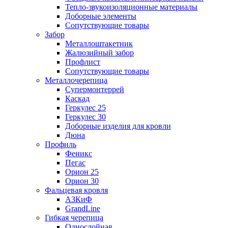
Тепло-звукоизоляционные материалы
Доборные элементы
Сопутствующие товары
Забор
Металлоштакетник
Жалюзийный забор
Профлист
Сопутствующие товары
Металлочерепица
Супермонтеррей
Каскад
Геркулес 25
Геркулес 30
Доборные изделия для кровли
Дюна
Профиль
Феникс
Пегас
Орион 25
Орион 30
Фальцевая кровля
АЗКиФ
GrandLine
Гибкая черепица
Однослойная