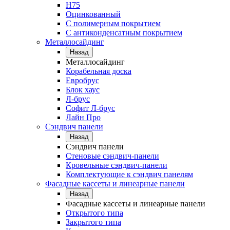
Н75
Оцинкованный
С полимерным покрытием
С антиконденсатным покрытием
Металлосайдинг
Назад
Металлосайдинг
Корабельная доска
Евробрус
Блок хаус
Л-брус
Софит Л-брус
Лайн Про
Сэндвич панели
Назад
Сэндвич панели
Стеновые сэндвич-панели
Кровельные сэндвич-панели
Комплектующие к сэндвич панелям
Фасадные кассеты и линеарные панели
Назад
Фасадные кассеты и линеарные панели
Открытого типа
Закрытого типа