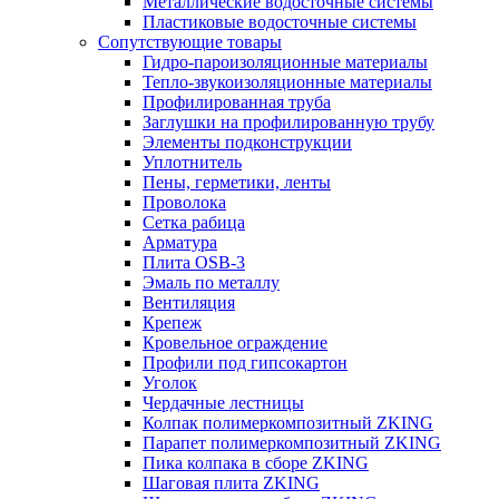
Металлические водосточные системы
Пластиковые водосточные системы
Сопутствующие товары
Гидро-пароизоляционные материалы
Тепло-звукоизоляционные материалы
Профилированная труба
Заглушки на профилированную трубу
Элементы подконструкции
Уплотнитель
Пены, герметики, ленты
Проволока
Сетка рабица
Арматура
Плита OSB-3
Эмаль по металлу
Вентиляция
Крепеж
Кровельное ограждение
Профили под гипсокартон
Уголок
Чердачные лестницы
Колпак полимеркомпозитный ZKING
Парапет полимеркомпозитный ZKING
Пика колпака в сборе ZKING
Шаговая плита ZKING