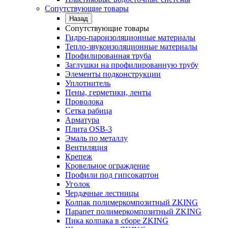
Сопутствующие товары
Назад
Сопутствующие товары
Гидро-пароизоляционные материалы
Тепло-звукоизоляционные материалы
Профилированная труба
Заглушки на профилированную трубу
Элементы подконструкции
Уплотнитель
Пены, герметики, ленты
Проволока
Сетка рабица
Арматура
Плита OSB-3
Эмаль по металлу
Вентиляция
Крепеж
Кровельное ограждение
Профили под гипсокартон
Уголок
Чердачные лестницы
Колпак полимеркомпозитный ZKING
Парапет полимеркомпозитный ZKING
Пика колпака в сборе ZKING