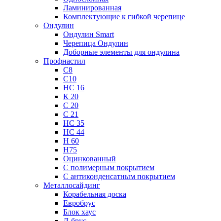
Ламинированная
Комплектующие к гибкой черепице
Ондулин
Ондулин Smart
Черепица Ондулин
Доборные элементы для ондулина
Профнастил
С8
С10
НС 16
К 20
С 20
С 21
НС 35
НС 44
Н 60
Н75
Оцинкованный
С полимерным покрытием
С антиконденсатным покрытием
Металлосайдинг
Корабельная доска
Евробрус
Блок хаус
Л-брус