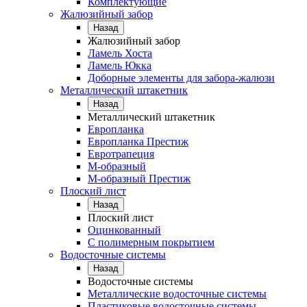
Комплектующие
Жалюзийный забор
Назад
Жалюзийный забор
Ламель Хоста
Ламель Юкка
Доборные элементы для забора-жалюзи
Металлический штакетник
Назад
Металлический штакетник
Европланка
Европланка Престиж
Евротрапеция
М-образный
М-образный Престиж
Плоский лист
Назад
Плоский лист
Оцинкованный
С полимерным покрытием
Водосточные системы
Назад
Водосточные системы
Металлические водосточные системы
Пластиковые водосточные системы