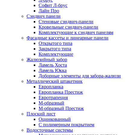
Софит Л-брус
Лайн Про
Сэндвич панели
Стеновые сэндвич-панели
Кровельные сэндвич-панели
Комплектующие к сэндвич панелям
Фасадные кассеты и линеарные панели
Открытого типа
Закрытого типа
Комплектующие
Жалюзийный забор
Ламель Хоста
Ламель Юкка
Доборные элементы для забора-жалюзи
Металлический штакетник
Европланка
Европланка Престиж
Евротрапеция
М-образный
М-образный Престиж
Плоский лист
Оцинкованный
С полимерным покрытием
Водосточные системы