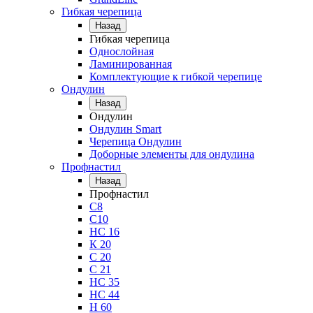
Гибкая черепица
Назад
Гибкая черепица
Однослойная
Ламинированная
Комплектующие к гибкой черепице
Ондулин
Назад
Ондулин
Ондулин Smart
Черепица Ондулин
Доборные элементы для ондулина
Профнастил
Назад
Профнастил
С8
С10
НС 16
К 20
С 20
С 21
НС 35
НС 44
Н 60