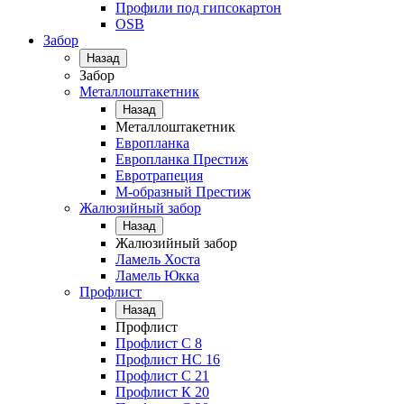
Профили под гипсокартон
OSB
Забор
Назад
Забор
Металлоштакетник
Назад
Металлоштакетник
Европланка
Европланка Престиж
Евротрапеция
М-образный Престиж
Жалюзийный забор
Назад
Жалюзийный забор
Ламель Хоста
Ламель Юкка
Профлист
Назад
Профлист
Профлист С 8
Профлист НС 16
Профлист C 21
Профлист К 20