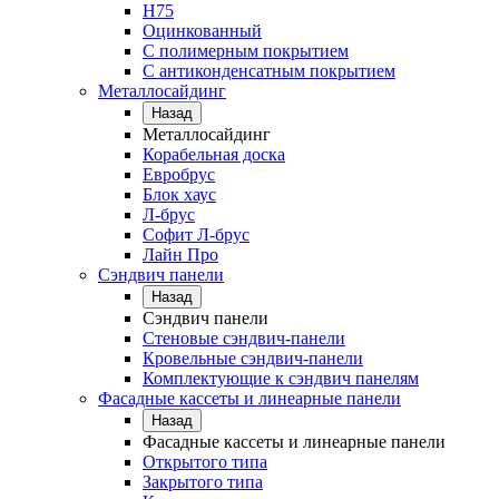
Н75
Оцинкованный
С полимерным покрытием
С антиконденсатным покрытием
Металлосайдинг
Назад
Металлосайдинг
Корабельная доска
Евробрус
Блок хаус
Л-брус
Софит Л-брус
Лайн Про
Сэндвич панели
Назад
Сэндвич панели
Стеновые сэндвич-панели
Кровельные сэндвич-панели
Комплектующие к сэндвич панелям
Фасадные кассеты и линеарные панели
Назад
Фасадные кассеты и линеарные панели
Открытого типа
Закрытого типа