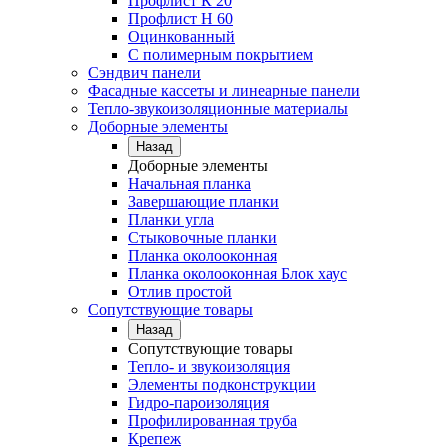
Профлист К 20
Профлист Н 60
Оцинкованный
С полимерным покрытием
Сэндвич панели
Фасадные кассеты и линеарные панели
Тепло-звукоизоляционные материалы
Доборные элементы
Назад
Доборные элементы
Начальная планка
Завершающие планки
Планки угла
Стыковочные планки
Планка околооконная
Планка околооконная Блок хаус
Отлив простой
Сопутствующие товары
Назад
Сопутствующие товары
Тепло- и звукоизоляция
Элементы подконструкции
Гидро-пароизоляция
Профилированная труба
Крепеж