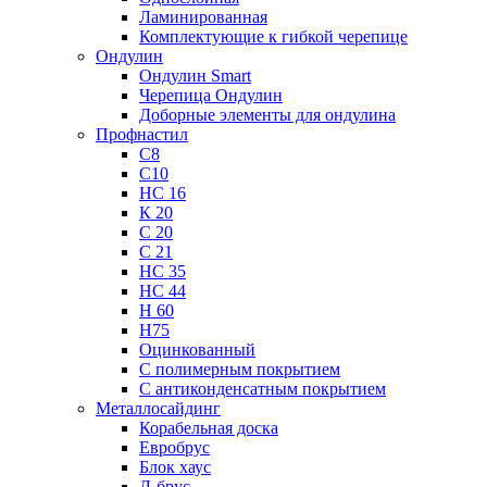
Ламинированная
Комплектующие к гибкой черепице
Ондулин
Ондулин Smart
Черепица Ондулин
Доборные элементы для ондулина
Профнастил
С8
С10
НС 16
К 20
С 20
С 21
НС 35
НС 44
Н 60
Н75
Оцинкованный
С полимерным покрытием
С антиконденсатным покрытием
Металлосайдинг
Корабельная доска
Евробрус
Блок хаус
Л-брус