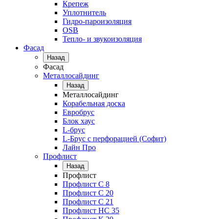
Крепеж
Уплотнитель
Гидро-пароизоляция
OSB
Тепло- и звукоизоляция
Фасад
Назад
Фасад
Металлосайдинг
Назад
Металлосайдинг
Корабельная доска
Евробрус
Блок хаус
L-брус
L-Брус с перфорацией (Софит)
Лайн Про
Профлист
Назад
Профлист
Профлист С 8
Профлист С 20
Профлист C 21
Профлист НС 35