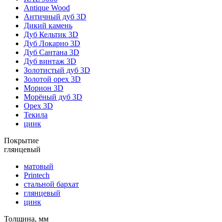
Antique Wood
Античный дуб 3D
Дикий камень
Дуб Кельтик 3D
Дуб Локарно 3D
Дуб Сантана 3D
Дуб винтаж 3D
Золотистый дуб 3D
Золотой орех 3D
Морион 3D
Морёный дуб 3D
Орех 3D
Текила
цинк
Покрытие
глянцевый
матовый
Printech
стальной бархат
глянцевый
цинк
Толщина, мм