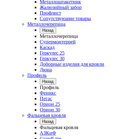
Металлоштакетник
Жалюзийный забор
Профлист
Сопутствующие товары
Металлочерепица
Назад
Металлочерепица
Супермонтеррей
Каскад
Геркулес 25
Геркулес 30
Доборные изделия для кровли
Дюна
Профиль
Назад
Профиль
Феникс
Пегас
Орион 25
Орион 30
Фальцевая кровля
Назад
Фальцевая кровля
АЗКиФ
GrandLine