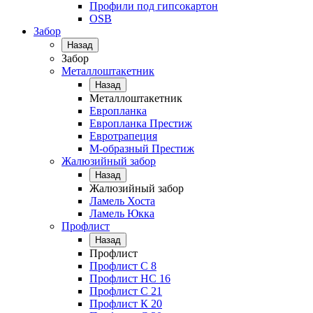
Профили под гипсокартон
OSB
Забор
Назад
Забор
Металлоштакетник
Назад
Металлоштакетник
Европланка
Европланка Престиж
Евротрапеция
М-образный Престиж
Жалюзийный забор
Назад
Жалюзийный забор
Ламель Хоста
Ламель Юкка
Профлист
Назад
Профлист
Профлист С 8
Профлист НС 16
Профлист C 21
Профлист К 20