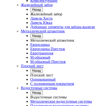
Комплектующие
Жалюзийный забор
Назад
Жалюзийный забор
Ламель Хоста
Ламель Юкка
Доборные элементы для забора-жалюзи
Металлический штакетник
Назад
Металлический штакетник
Европланка
Европланка Престиж
Евротрапеция
М-образный
М-образный Престиж
Плоский лист
Назад
Плоский лист
Оцинкованный
С полимерным покрытием
Водосточные системы
Назад
Водосточные системы
Металлические водосточные системы
Пластиковые водосточные системы