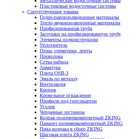
Металлические водосточные системы
Пластиковые водосточные системы
Сопутствующие товары
Гидро-пароизоляционные материалы
Тепло-звукоизоляционные материалы
Профилированная труба
Заглушки на профилированную трубу
Элементы подконструкции
Уплотнитель
Пены, герметики, ленты
Проволока
Сетка рабица
Арматура
Плита OSB-3
Эмаль по металлу
Вентиляция
Крепеж
Кровельное ограждение
Профили под гипсокартон
Уголок
Чердачные лестницы
Колпак полимеркомпозитный ZKING
Парапет полимеркомпозитный ZKING
Пика колпака в сборе ZKING
Шаговая плита ZKING