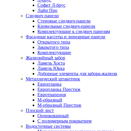
Софит Л-брус
Лайн Про
Сэндвич панели
Стеновые сэндвич-панели
Кровельные сэндвич-панели
Комплектующие к сэндвич панелям
Фасадные кассеты и линеарные панели
Открытого типа
Закрытого типа
Комплектующие
Жалюзийный забор
Ламель Хоста
Ламель Юкка
Доборные элементы для забора-жалюзи
Металлический штакетник
Европланка
Европланка Престиж
Евротрапеция
М-образный
М-образный Престиж
Плоский лист
Оцинкованный
С полимерным покрытием
Водосточные системы