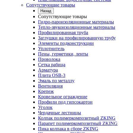
Сопутствующие товары
Назад
Сопутствующие товары
Гидро-пароизоляционные материалы
Тепло-звукоизоляционные материалы
Профилированная труба
Заглушки на профилированную трубу
Элементы подконструкции
Уплотнитель
Пены, герметики, ленты
Проволока
Сетка рабица
Арматура
Плита OSB-3
Эмаль по металлу
Вентиляция
Крепеж
Кровельное ограждение
Профили под гипсокартон
Уголок
Чердачные лестницы
Колпак полимеркомпозитный ZKING
Парапет полимеркомпозитный ZKING
Пика колпака в сборе ZKING