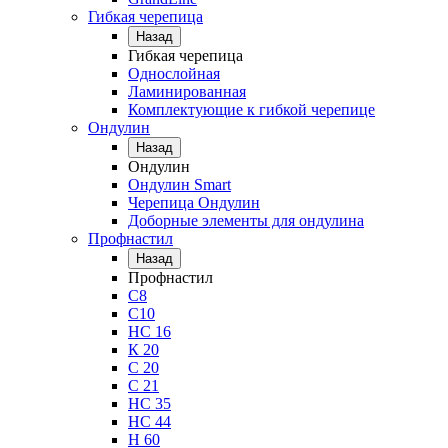
Гибкая черепица
Назад
Гибкая черепица
Однослойная
Ламинированная
Комплектующие к гибкой черепице
Ондулин
Назад
Ондулин
Ондулин Smart
Черепица Ондулин
Доборные элементы для ондулина
Профнастил
Назад
Профнастил
С8
С10
НС 16
К 20
С 20
С 21
НС 35
НС 44
Н 60