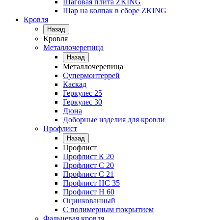
Шаговая плита ZKING
Шар на колпак в сборе ZKING
Кровля
Назад
Кровля
Металлочерепица
Назад
Металлочерепица
Супермонтеррей
Каскад
Геркулес 25
Геркулес 30
Дюна
Доборные изделия для кровли
Профлист
Назад
Профлист
Профлист К 20
Профлист С 20
Профлист C 21
Профлист НС 35
Профлист Н 60
Оцинкованный
С полимерным покрытием
Фальцевая кровля