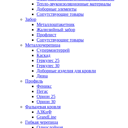
Тепло-звукоизоляционные материалы
Доборные элементы
Сопутствующие товары
Забор
Металлоштакетник
Жалюзийный забор
Профлист
Сопутствующие товары
Металлочерепица
Супермонтеррей
Каскад
Геркулес 25
Геркулес 30
Доборные изделия для кровли
Дюна
Профиль
Феникс
Пегас
Орион 25
Орион 30
Фальцевая кровля
АЗКиФ
GrandLine
Гибкая черепица
Однослойная