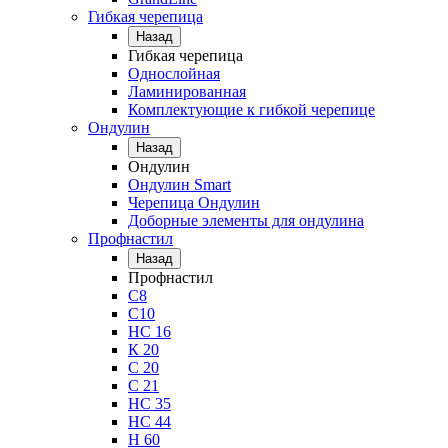
Гибкая черепица
Назад
Гибкая черепица
Однослойная
Ламинированная
Комплектующие к гибкой черепице
Ондулин
Назад
Ондулин
Ондулин Smart
Черепица Ондулин
Доборные элементы для ондулина
Профнастил
Назад
Профнастил
С8
С10
НС 16
К 20
С 20
С 21
НС 35
НС 44
Н 60