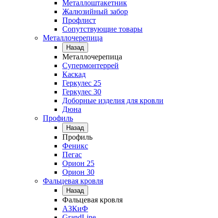
Металлоштакетник
Жалюзийный забор
Профлист
Сопутствующие товары
Металлочерепица
Назад
Металлочерепица
Супермонтеррей
Каскад
Геркулес 25
Геркулес 30
Доборные изделия для кровли
Дюна
Профиль
Назад
Профиль
Феникс
Пегас
Орион 25
Орион 30
Фальцевая кровля
Назад
Фальцевая кровля
АЗКиФ
GrandLine