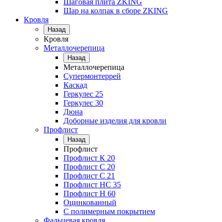
Шаговая плита ZKING
Шар на колпак в сборе ZKING
Кровля
Назад
Кровля
Металлочерепица
Назад
Металлочерепица
Супермонтеррей
Каскад
Геркулес 25
Геркулес 30
Дюна
Доборные изделия для кровли
Профлист
Назад
Профлист
Профлист К 20
Профлист С 20
Профлист C 21
Профлист НС 35
Профлист Н 60
Оцинкованный
С полимерным покрытием
Фальцевая кровля