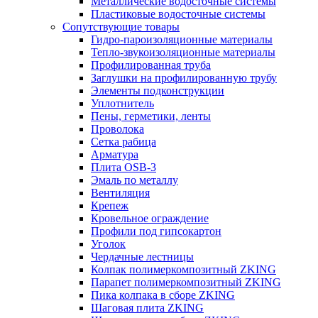
Металлические водосточные системы
Пластиковые водосточные системы
Сопутствующие товары
Гидро-пароизоляционные материалы
Тепло-звукоизоляционные материалы
Профилированная труба
Заглушки на профилированную трубу
Элементы подконструкции
Уплотнитель
Пены, герметики, ленты
Проволока
Сетка рабица
Арматура
Плита OSB-3
Эмаль по металлу
Вентиляция
Крепеж
Кровельное ограждение
Профили под гипсокартон
Уголок
Чердачные лестницы
Колпак полимеркомпозитный ZKING
Парапет полимеркомпозитный ZKING
Пика колпака в сборе ZKING
Шаговая плита ZKING