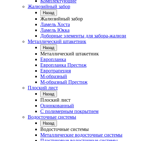
Комплектующие
Жалюзийный забор
Назад
Жалюзийный забор
Ламель Хоста
Ламель Юкка
Доборные элементы для забора-жалюзи
Металлический штакетник
Назад
Металлический штакетник
Европланка
Европланка Престиж
Евротрапеция
М-образный
М-образный Престиж
Плоский лист
Назад
Плоский лист
Оцинкованный
С полимерным покрытием
Водосточные системы
Назад
Водосточные системы
Металлические водосточные системы
Пластиковые водосточные системы