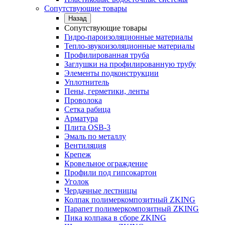
Сопутствующие товары
Назад
Сопутствующие товары
Гидро-пароизоляционные материалы
Тепло-звукоизоляционные материалы
Профилированная труба
Заглушки на профилированную трубу
Элементы подконструкции
Уплотнитель
Пены, герметики, ленты
Проволока
Сетка рабица
Арматура
Плита OSB-3
Эмаль по металлу
Вентиляция
Крепеж
Кровельное ограждение
Профили под гипсокартон
Уголок
Чердачные лестницы
Колпак полимеркомпозитный ZKING
Парапет полимеркомпозитный ZKING
Пика колпака в сборе ZKING