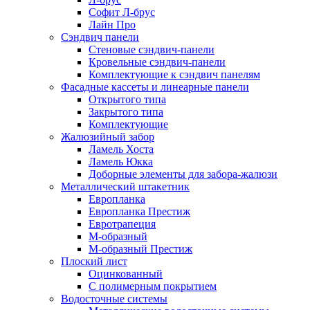
Софит Л-брус
Лайн Про
Сэндвич панели
Стеновые сэндвич-панели
Кровельные сэндвич-панели
Комплектующие к сэндвич панелям
Фасадные кассеты и линеарные панели
Открытого типа
Закрытого типа
Комплектующие
Жалюзийный забор
Ламель Хоста
Ламель Юкка
Доборные элементы для забора-жалюзи
Металлический штакетник
Европланка
Европланка Престиж
Евротрапеция
М-образный
М-образный Престиж
Плоский лист
Оцинкованный
С полимерным покрытием
Водосточные системы