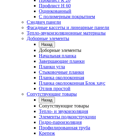
Профлист К 20
Профлист Н 60
Оцинкованный
С полимерным покрытием
Сэндвич панели
Фасадные кассеты и линеарные панели
Тепло-звукоизоляционные материалы
Доборные элементы
Назад
Доборные элементы
Начальная планка
Завершающие планки
Планки угла
Стыковочные планки
Планка околооконная
Планка околооконная Блок хаус
Отлив простой
Сопутствующие товары
Назад
Сопутствующие товары
Тепло- и звукоизоляция
Элементы подконструкции
Гидро-пароизоляция
Профилированная труба
Крепеж