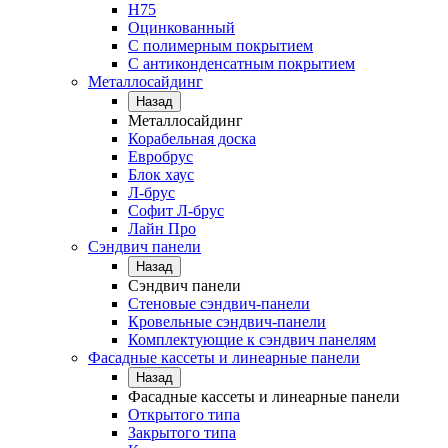
Н75
Оцинкованный
С полимерным покрытием
С антиконденсатным покрытием
Металлосайдинг
Назад
Металлосайдинг
Корабельная доска
Евробрус
Блок хаус
Л-брус
Софит Л-брус
Лайн Про
Сэндвич панели
Назад
Сэндвич панели
Стеновые сэндвич-панели
Кровельные сэндвич-панели
Комплектующие к сэндвич панелям
Фасадные кассеты и линеарные панели
Назад
Фасадные кассеты и линеарные панели
Открытого типа
Закрытого типа