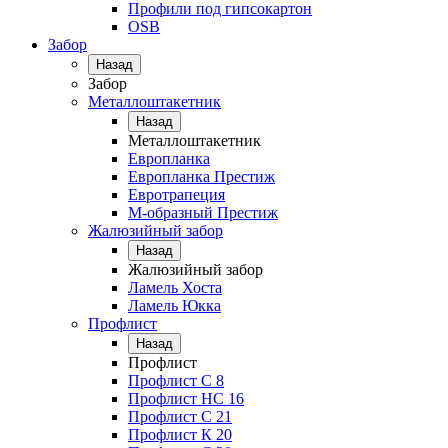
Профили под гипсокартон
OSB
Забор
Назад
Забор
Металлоштакетник
Назад
Металлоштакетник
Европланка
Европланка Престиж
Евротрапеция
М-образный Престиж
Жалюзийный забор
Назад
Жалюзийный забор
Ламель Хоста
Ламель Юкка
Профлист
Назад
Профлист
Профлист С 8
Профлист НС 16
Профлист C 21
Профлист К 20