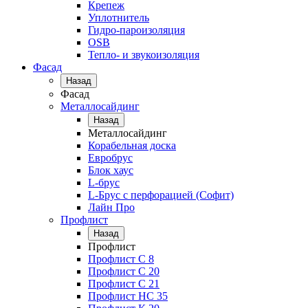
Крепеж
Уплотнитель
Гидро-пароизоляция
OSB
Тепло- и звукоизоляция
Фасад
Назад
Фасад
Металлосайдинг
Назад
Металлосайдинг
Корабельная доска
Евробрус
Блок хаус
L-брус
L-Брус с перфорацией (Софит)
Лайн Про
Профлист
Назад
Профлист
Профлист С 8
Профлист С 20
Профлист C 21
Профлист НС 35