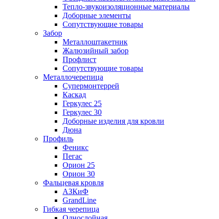
Тепло-звукоизоляционные материалы
Доборные элементы
Сопутствующие товары
Забор
Металлоштакетник
Жалюзийный забор
Профлист
Сопутствующие товары
Металлочерепица
Супермонтеррей
Каскад
Геркулес 25
Геркулес 30
Доборные изделия для кровли
Дюна
Профиль
Феникс
Пегас
Орион 25
Орион 30
Фальцевая кровля
АЗКиФ
GrandLine
Гибкая черепица
Однослойная