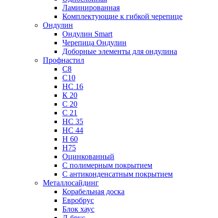
Ламинированная
Комплектующие к гибкой черепице
Ондулин
Ондулин Smart
Черепица Ондулин
Доборные элементы для ондулина
Профнастил
С8
С10
НС 16
К 20
С 20
С 21
НС 35
НС 44
Н 60
Н75
Оцинкованный
С полимерным покрытием
С антиконденсатным покрытием
Металлосайдинг
Корабельная доска
Евробрус
Блок хаус
Л-брус