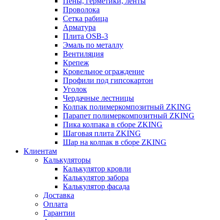
Пены, герметики, ленты
Проволока
Сетка рабица
Арматура
Плита OSB-3
Эмаль по металлу
Вентиляция
Крепеж
Кровельное ограждение
Профили под гипсокартон
Уголок
Чердачные лестницы
Колпак полимеркомпозитный ZKING
Парапет полимеркомпозитный ZKING
Пика колпака в сборе ZKING
Шаговая плита ZKING
Шар на колпак в сборе ZKING
Клиентам
Калькуляторы
Калькулятор кровли
Калькулятор забора
Калькулятор фасада
Доставка
Оплата
Гарантии