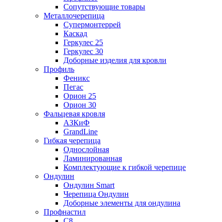
Сопутствующие товары
Металлочерепица
Супермонтеррей
Каскад
Геркулес 25
Геркулес 30
Доборные изделия для кровли
Профиль
Феникс
Пегас
Орион 25
Орион 30
Фальцевая кровля
АЗКиФ
GrandLine
Гибкая черепица
Однослойная
Ламинированная
Комплектующие к гибкой черепице
Ондулин
Ондулин Smart
Черепица Ондулин
Доборные элементы для ондулина
Профнастил
С8