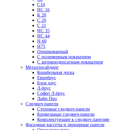
С10
НС 16
К 20
С 20
С 21
НС 35
НС 44
Н 60
Н75
Оцинкованный
С полимерным покрытием
С антиконденсатным покрытием
Металлосайдинг
Корабельная доска
Евробрус
Блок хаус
Л-брус
Софит Л-брус
Лайн Про
Сэндвич панели
Стеновые сэндвич-панели
Кровельные сэндвич-панели
Комплектующие к сэндвич панелям
Фасадные кассеты и линеарные панели
Открытого типа