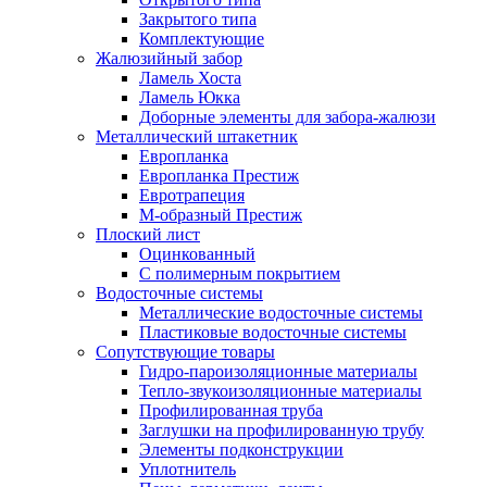
Закрытого типа
Комплектующие
Жалюзийный забор
Ламель Хоста
Ламель Юкка
Доборные элементы для забора-жалюзи
Металлический штакетник
Европланка
Европланка Престиж
Евротрапеция
М-образный Престиж
Плоский лист
Оцинкованный
С полимерным покрытием
Водосточные системы
Металлические водосточные системы
Пластиковые водосточные системы
Сопутствующие товары
Гидро-пароизоляционные материалы
Тепло-звукоизоляционные материалы
Профилированная труба
Заглушки на профилированную трубу
Элементы подконструкции
Уплотнитель