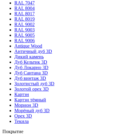
RAL 7047
RAL 8004
RAL 8017
RAL 8019
RAL 9002
RAL 9003
RAL 9005
RAL 9006
Antique Wood
Античный дуб 3D
Дикий камень
Дуб Кельтик 3D
Дуб Локарно 3D
Дуб Сантана 3D
Дуб винтаж 3D
Золотистый дуб 3D
Золотой орех 3D
Картэн
Картэн тёмный
Морион 3D
Морёный дуб 3D
Орех 3D
Текила
Покрытие