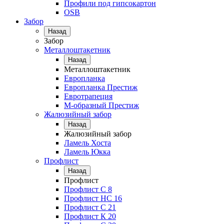
Профили под гипсокартон
OSB
Забор
Назад
Забор
Металлоштакетник
Назад
Металлоштакетник
Европланка
Европланка Престиж
Евротрапеция
М-образный Престиж
Жалюзийный забор
Назад
Жалюзийный забор
Ламель Хоста
Ламель Юкка
Профлист
Назад
Профлист
Профлист С 8
Профлист НС 16
Профлист C 21
Профлист К 20