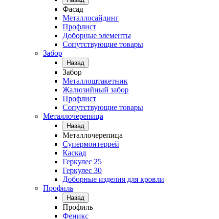
Фасад
Металлосайдинг
Профлист
Доборные элементы
Сопутствующие товары
Забор
Назад
Забор
Металлоштакетник
Жалюзийный забор
Профлист
Сопутствующие товары
Металлочерепица
Назад
Металлочерепица
Супермонтеррей
Каскад
Геркулес 25
Геркулес 30
Доборные изделия для кровли
Профиль
Назад
Профиль
Феникс