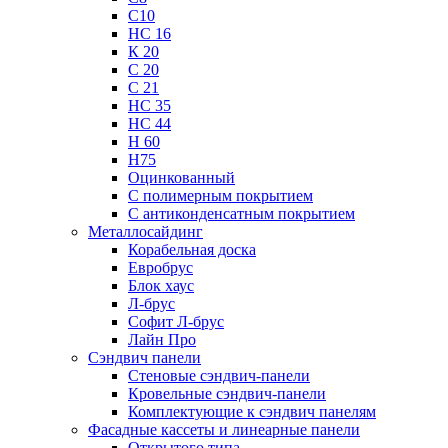
С10
НС 16
К 20
С 20
С 21
НС 35
НС 44
Н 60
Н75
Оцинкованный
С полимерным покрытием
С антиконденсатным покрытием
Металлосайдинг
Корабельная доска
Евробрус
Блок хаус
Л-брус
Софит Л-брус
Лайн Про
Сэндвич панели
Стеновые сэндвич-панели
Кровельные сэндвич-панели
Комплектующие к сэндвич панелям
Фасадные кассеты и линеарные панели
Открытого типа