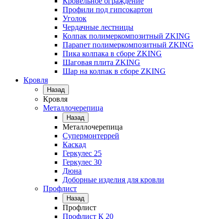
Кровельное ограждение
Профили под гипсокартон
Уголок
Чердачные лестницы
Колпак полимеркомпозитный ZKING
Парапет полимеркомпозитный ZKING
Пика колпака в сборе ZKING
Шаговая плита ZKING
Шар на колпак в сборе ZKING
Кровля
Назад
Кровля
Металлочерепица
Назад
Металлочерепица
Супермонтеррей
Каскад
Геркулес 25
Геркулес 30
Дюна
Доборные изделия для кровли
Профлист
Назад
Профлист
Профлист К 20