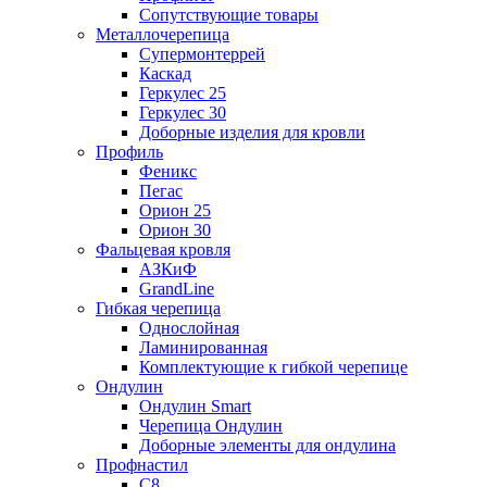
Сопутствующие товары
Металлочерепица
Супермонтеррей
Каскад
Геркулес 25
Геркулес 30
Доборные изделия для кровли
Профиль
Феникс
Пегас
Орион 25
Орион 30
Фальцевая кровля
АЗКиФ
GrandLine
Гибкая черепица
Однослойная
Ламинированная
Комплектующие к гибкой черепице
Ондулин
Ондулин Smart
Черепица Ондулин
Доборные элементы для ондулина
Профнастил
С8