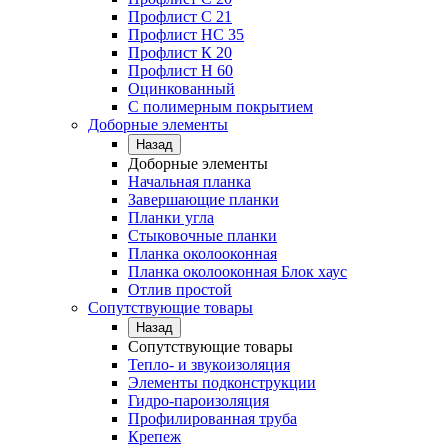
Профлист C 21
Профлист НС 35
Профлист К 20
Профлист Н 60
Оцинкованный
С полимерным покрытием
Доборные элементы
Назад
Доборные элементы
Начальная планка
Завершающие планки
Планки угла
Стыковочные планки
Планка околооконная
Планка околооконная Блок хаус
Отлив простой
Сопутствующие товары
Назад
Сопутствующие товары
Тепло- и звукоизоляция
Элементы подконструкции
Гидро-пароизоляция
Профилированная труба
Крепеж