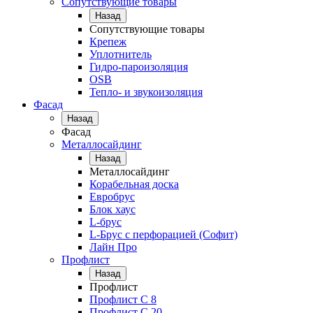
Сопутствующие товары
Назад
Сопутствующие товары
Крепеж
Уплотнитель
Гидро-пароизоляция
OSB
Тепло- и звукоизоляция
Фасад
Назад
Фасад
Металлосайдинг
Назад
Металлосайдинг
Корабельная доска
Евробрус
Блок хаус
L-брус
L-Брус с перфорацией (Софит)
Лайн Про
Профлист
Назад
Профлист
Профлист С 8
Профлист С 20