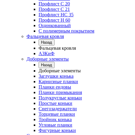
Профлист С 20
Профлист C 21
Профлист НС 35
Профлист Н 60
Оцинкованный
С полимерным покрытием
Фальцевая кровля
Назад
Фальцевая кровля
АЗКиФ
Доборные элементы
Назад
Доборные элементы
Заглушки конька
Карнизные планки
Планки ендовы
Планки примыкания
Полукруглые коньки
Простые коньки
Снегозадержатели
Торцевые планки
Тройник конька
Угловые планки
Фигурные коньки