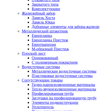
Закрытого типа
Комплектующие
Жалюзийный забор
Ламель Хоста
Ламель Юкка
Доборные элементы для забора-жалюзи
Металлический штакетник
Европланка
Европланка Престиж
Евротрапеция
М-образный Престиж
Плоский лист
Оцинкованный
С полимерным покрытием
Водосточные системы
Металлические водосточные системы
Пластиковые водосточные системы
Сопутствующие товары
Гидро-пароизоляционные материалы
Тепло-звукоизоляционные материалы
Профилированная труба
Заглушки на профилированную трубу
Элементы подконструкции
Уплотнитель