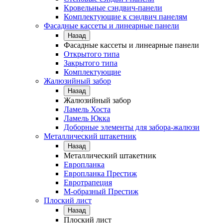
Кровельные сэндвич-панели
Комплектующие к сэндвич панелям
Фасадные кассеты и линеарные панели
Назад
Фасадные кассеты и линеарные панели
Открытого типа
Закрытого типа
Комплектующие
Жалюзийный забор
Назад
Жалюзийный забор
Ламель Хоста
Ламель Юкка
Доборные элементы для забора-жалюзи
Металлический штакетник
Назад
Металлический штакетник
Европланка
Европланка Престиж
Евротрапеция
М-образный Престиж
Плоский лист
Назад
Плоский лист