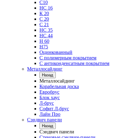
С10
НС 16
К 20
С 20
С 21
НС 35
НС 44
Н 60
Н75
Оцинкованный
С полимерным покрытием
С антиконденсатным покрытием
Металлосайдинг
Назад
Металлосайдинг
Корабельная доска
Евробрус
Блок хаус
Л-брус
Софит Л-брус
Лайн Про
Сэндвич панели
Назад
Сэндвич панели
Стеновые сэндвич-панели