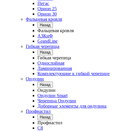
Пегас
Орион 25
Орион 30
Фальцевая кровля
Назад
Фальцевая кровля
АЗКиФ
GrandLine
Гибкая черепица
Назад
Гибкая черепица
Однослойная
Ламинированная
Комплектующие к гибкой черепице
Ондулин
Назад
Ондулин
Ондулин Smart
Черепица Ондулин
Доборные элементы для ондулина
Профнастил
Назад
Профнастил
С8