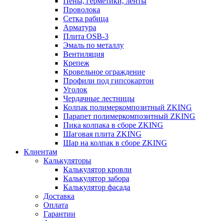
Пены, герметики, ленты
Проволока
Сетка рабица
Арматура
Плита OSB-3
Эмаль по металлу
Вентиляция
Крепеж
Кровельное ограждение
Профили под гипсокартон
Уголок
Чердачные лестницы
Колпак полимеркомпозитный ZKING
Парапет полимеркомпозитный ZKING
Пика колпака в сборе ZKING
Шаговая плита ZKING
Шар на колпак в сборе ZKING
Клиентам
Калькуляторы
Калькулятор кровли
Калькулятор забора
Калькулятор фасада
Доставка
Оплата
Гарантии