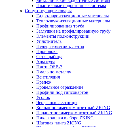
Металлические водосточные системы
Пластиковые водосточные системы
Сопутствующие товары
Гидро-пароизоляционные материалы
Тепло-звукоизоляционные материалы
Профилированная труба
Заглушки на профилированную трубу
Элементы подконструкции
Уплотнитель
Пены, герметики, ленты
Проволока
Сетка рабица
Арматура
Плита OSB-3
Эмаль по металлу
Вентиляция
Крепеж
Кровельное ограждение
Профили под гипсокартон
Уголок
Чердачные лестницы
Колпак полимеркомпозитный ZKING
Парапет полимеркомпозитный ZKING
Пика колпака в сборе ZKING
Шаговая плита ZKING