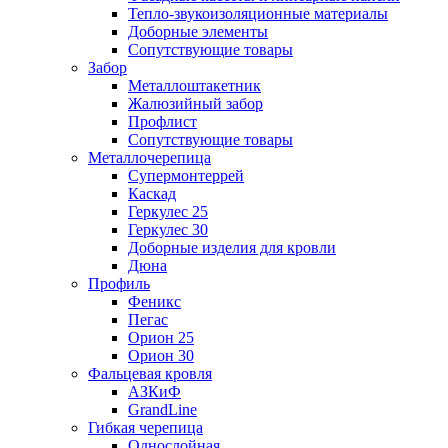
Тепло-звукоизоляционные материалы
Доборные элементы
Сопутствующие товары
Забор
Металлоштакетник
Жалюзийный забор
Профлист
Сопутствующие товары
Металлочерепица
Супермонтеррей
Каскад
Геркулес 25
Геркулес 30
Доборные изделия для кровли
Дюна
Профиль
Феникс
Пегас
Орион 25
Орион 30
Фальцевая кровля
АЗКиФ
GrandLine
Гибкая черепица
Однослойная