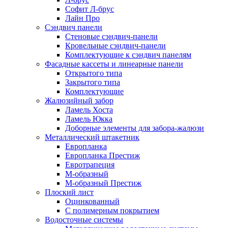
Софит Л-брус
Лайн Про
Сэндвич панели
Стеновые сэндвич-панели
Кровельные сэндвич-панели
Комплектующие к сэндвич панелям
Фасадные кассеты и линеарные панели
Открытого типа
Закрытого типа
Комплектующие
Жалюзийный забор
Ламель Хоста
Ламель Юкка
Доборные элементы для забора-жалюзи
Металлический штакетник
Европланка
Европланка Престиж
Евротрапеция
М-образный
М-образный Престиж
Плоский лист
Оцинкованный
С полимерным покрытием
Водосточные системы