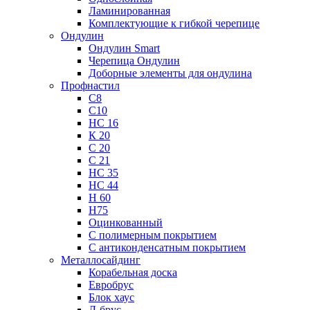
Ламинированная
Комплектующие к гибкой черепице
Ондулин
Ондулин Smart
Черепица Ондулин
Доборные элементы для ондулина
Профнастил
С8
С10
НС 16
К 20
С 20
С 21
НС 35
НС 44
Н 60
Н75
Оцинкованный
С полимерным покрытием
С антиконденсатным покрытием
Металлосайдинг
Корабельная доска
Евробрус
Блок хаус
Л-брус